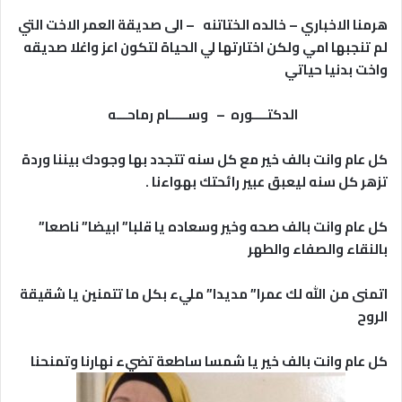
هرمنا الاخباري – خالده الختاتنه – الى صديقة العمر الاخت التي
لم تنجبها امي ولكن اختارتها لي الحياة لتكون اعز واغلا صديقه
واخت بدنيا حياتي
الدكتــــوره – وســـــام رماحـــه
كل عام وانت بالف خير مع كل سنه تتجدد بها وجودك بيننا وردة
تزهر كل سنه ليعبق عبير رائحتك بهواءنا .
كل عام وانت بالف صحه وخير وسعاده يا قلبا” ابيضا” ناصعا”
بالنقاء والصفاء والطهر
اتمنى من الله لك عمرا” مديدا” مليء بكل ما تتمنين يا شقيقة
الروح
كل عام وانت بالف خير يا شمسا ساطعة تضيء نهارنا وتمنحنا