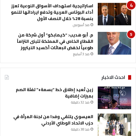
استراتيجية استهداف الأسواق النوعية تعزز
أداء البوتاس العربية وتدفع ايراداتها للنمو
بنسبة 28% خلال النصف الأول
منذ أسبوعين
م. أبو هديب: “كيمابكو” أول شركة من
القطاع الخاص في المملكة تتبنى التزاماً
طوعياً لخفض انبعاثات أكسيد النيتروز
منذ 3 أسابيع
احدث الاخبار
زين تُعيد إطلاق خط “بسمة+” لفئة الصم
بميزات إضافية
منذ 32 دقيقة
العيسوي يلتقي وفدا من لجنة المرأة في
حزب الاتحاد الوطني الأردني
منذ 38 دقيقة