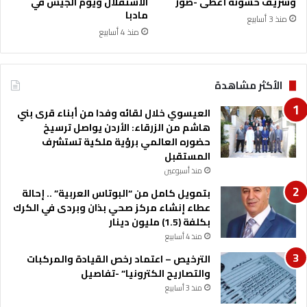
"
وشريف حسونة أعطى -صور
الاستقلال ويوم الجيش في
ز
مادبا
م
منذ 3 أسابيع
ن
منذ 4 أسابيع
م
ص
ر
الأكثر مشاهدة
العيسوي خلال لقائه وفدا من أبناء قرى بني
هاشم من الزرقاء: الأردن يواصل ترسيخ
حضوره العالمي برؤية ملكية تستشرف
المستقبل
منذ أسبوعين
بتمويل كامل من “البوتاس العربية” .. إحالة
عطاء إنشاء مركز صحي بذان وبردى في الكرك
بكلفة (1.5) مليون دينار
منذ 4 أسابيع
الترخيص – اعتماد رخص القيادة والمركبات
والتصاريح الكترونيا” -تفاصيل
منذ 3 أسابيع