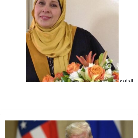
الدفء
ت
ر
ا