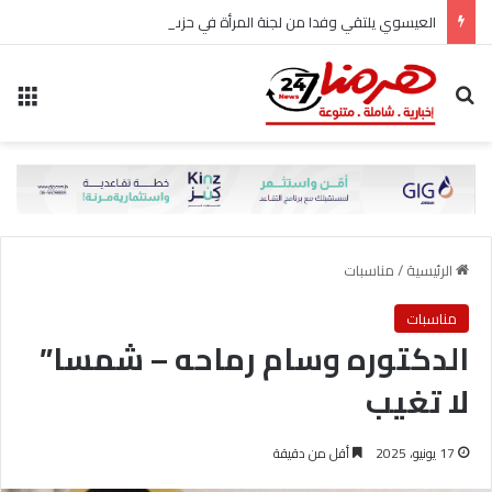
العيسوي يلتقي وفدا من لجنة المرأة في حزب الاتحاد الوطني الأردني
بحث عن
الق
الرئيسية
/
مناسبات
مناسبات
الدكتوره وسام رماحه – شمسا”
لا تغيب
17 يونيو، 2025
أقل من دقيقة