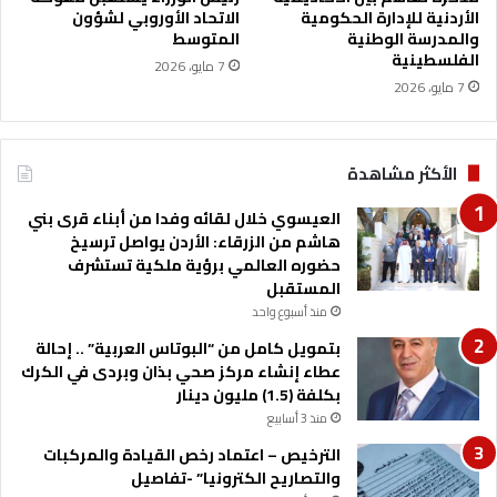
الأردنية للإدارة الحكومية
الاتحاد الأوروبي لشؤون
ي
والمدرسة الوطنية
المتوسط
ا
الفلسطينية
ل
7 مايو، 2026
م
7 مايو، 2026
ح
ا
ك
الأكثر مشاهدة
م
العيسوي خلال لقائه وفدا من أبناء قرى بني
هاشم من الزرقاء: الأردن يواصل ترسيخ
حضوره العالمي برؤية ملكية تستشرف
المستقبل
منذ أسبوع واحد
بتمويل كامل من “البوتاس العربية” .. إحالة
عطاء إنشاء مركز صحي بذان وبردى في الكرك
بكلفة (1.5) مليون دينار
منذ 3 أسابيع
الترخيص – اعتماد رخص القيادة والمركبات
والتصاريح الكترونيا” -تفاصيل