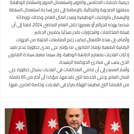
جرمية كجنايات الاختلاس والتزوير واستعمال المزور واستثمار الوظيفة
بصفتها الجنحوية والجنائية، بالإضافة إلى جنح إساءة استعمال السلطة
والإهمال بالواجبات الوظيفية وهدر المال العام، وكذلك تورط 43
شخصا بهذه الجرائم أو بعضها خلال العام الماضي 2024، لافتا إلى أن
قيمة المخالفات والتجاوزات تقدر مبدئيا بملايين الدنانير.
وأضاف إن هذه الأفعال ارتكبت رغم المتابعات الحثيثة من الجهات
الرقابية المعنية بإنفاذ القانون، ما يؤشر على مدى خطورة عدم تقيد
إدارات البلديات بمعايير النزاهة الوطنية، ولا سيما معيار سيادة القانون
الذي يصب في مبادئ الحوكمة الرشيدة.
وأشار المصدر إلى أن تنامي المخالفات في البلديات يشكل خطورة على
المال العام، وعلى الخدمة التي تقدمها، مؤكدا أن أكثر من 65 بالمئة
من القضايا التي تنظرها الهيئة يتركز في البلديات، وخاصة الكبرى منها.
و
ز
ي
ر