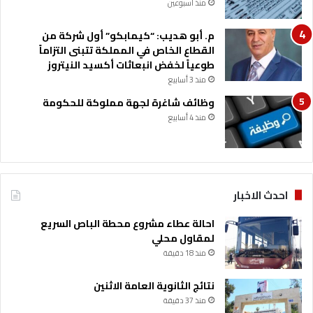
منذ أسبوعين
م. أبو هديب: “كيمابكو” أول شركة من
القطاع الخاص في المملكة تتبنى التزاماً
طوعياً لخفض انبعاثات أكسيد النيتروز
منذ 3 أسابيع
وظائف شاغرة لجهة مملوكة للحكومة
منذ 4 أسابيع
احدث الاخبار
احالة عطاء مشروع محطة الباص السريع
لمقاول محلي
منذ 18 دقيقة
نتائج الثانوية العامة الاثنين
منذ 37 دقيقة