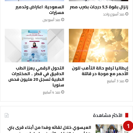
ا
ت
زلزال بقوة 5,5 درجات بضرب مصر
السعودية: اعتراض وتدمير
ء
ض
مسيّرات
منذ أسبوع واحد
ا
ي
منذ أسبوعين
ل
ف
ي
ا
و
ل
م
م
ع
ر
ض
ا
إيطاليا ترفع حالة التأهب للون
التحول الرقمي يعزز الطب
ل
الأحمر مع موجة حر قاتلة
الدقيق في قطر .. المختبرات
م
الطبية تسجل 20 مليون فحص
منذ 3 أسابيع
ت
سنويا
ن
منذ 4 أسابيع
ق
ل
“
الأكثر مشاهدة
ا
ل
العيسوي خلال لقائه وفدا من أبناء قرى بني
أ