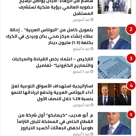
هاشم من الزرقاء: الأردن يواصل ترسيخ
ر
حضوره العالمي برؤية ملكية تستشرف
د
المستقبل
ن
:
منذ أسبوعين
ف
بتمويل كامل من “البوتاس العربية” .. إحالة
ج
عطاء إنشاء مركز صحي بذان وبردى في الكرك
ر
بكلفة (1.5) مليون دينار
ا
منذ 4 أسابيع
ل
م
الترخيص – اعتماد رخص القيادة والمركبات
س
والتصاريح الكترونيا” -تفاصيل
ي
منذ 3 أسابيع
ح
ي
استراتيجية استهداف الأسواق النوعية تعزز
ة
أداء البوتاس العربية وتدفع ايراداتها للنمو
بنسبة 28% خلال النصف الأول
منذ أسبوعين
م. أبو هديب: “كيمابكو” أول شركة من
القطاع الخاص في المملكة تتبنى التزاماً
طوعياً لخفض انبعاثات أكسيد النيتروز
منذ 3 أسابيع