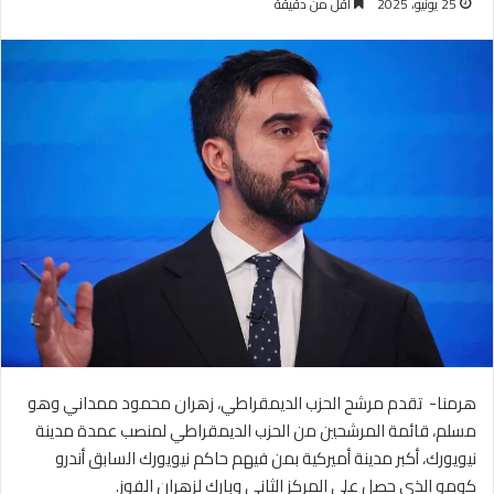
25 يونيو، 2025
أقل من دقيقة
هرمنا- تقدم مرشح الحزب الديمقراطي، زهران محمود ممداني وهو
مسلم، قائمة المرشحين من الحزب الديمقراطي لمنصب عمدة مدينة
نيويورك، أكبر مدينة أميركية بمن فيهم حاكم نيويورك السابق أندرو
كومو الذي حصل على المركز الثاني وبارك لزهران الفوز.