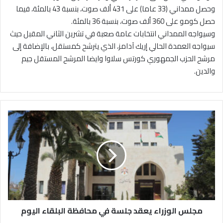
وحصل ممداني (33 عاما) على 431 ألف صوت، بنسبة 43 بالمئة، فيما
حصل كومو على 360 ألف صوت، بنسبة 36 بالمئة.
وسيواجه الممداني انتخابات عامة صعبة في تشرين الثاني المقبل حيث
سيواجه العمدة الحالي إريك آدامز، الذي يترشح كمستقل، بالإضافة إلى
مرشح الحزب الجمهوري كورتس سلاوا وايضا المرشح المستقل جيم
والدين.
م
ج
ل
س
ا
ل
و
ز
ر
مجلس الوزراء يعقد جلسة في محافظة البلقاء اليوم
ا
ء