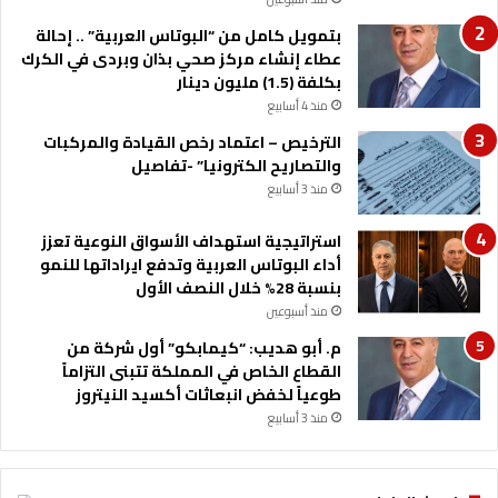
ي
ذ
بتمويل كامل من “البوتاس العربية” .. إحالة
ا
عطاء إنشاء مركز صحي بذان وبردى في الكرك
ل
بكلفة (1.5) مليون دينار
م
منذ 4 أسابيع
ر
الترخيص – اعتماد رخص القيادة والمركبات
ح
والتصاريح الكترونيا” -تفاصيل
ل
منذ 3 أسابيع
ة
ا
ل
استراتيجية استهداف الأسواق النوعية تعزز
أ
أداء البوتاس العربية وتدفع ايراداتها للنمو
و
بنسبة 28% خلال النصف الأول
ل
منذ أسبوعين
ى
م. أبو هديب: “كيمابكو” أول شركة من
م
القطاع الخاص في المملكة تتبنى التزاماً
ن
طوعياً لخفض انبعاثات أكسيد النيتروز
م
منذ 3 أسابيع
ش
ر
و
ع