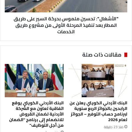
ة
ل
ت
"
ن
"الأشغال": تحسين ملموس بحركة السير على طريق
:
ش
ت
المطار بعد تنفيذ المرحلة الأولى من مشروع طريق
ي
ح
الخدمات
ط
س
ا
ي
ل
ن
مقالات ذات صلة
س
م
ي
ل
ا
م
ح
و
ة
س
ض
ب
م
ح
ن
ر
البنك الأردني الكويتي يعلن عن
البنك الأردني الكويتي يوقع
ف
ك
الرابحين بالجوائز الربع سنوية
اتفاقية تعاون مع الشركة
ع
ة
لبرنامج حساب التوفير – الجوائز
الأردنية لضمان القروض
ا
ا
لعام 2026
للانضمام إلى برنامج “الضمان
ل
ل
من أجل التوظيف”
منذ 23 دقيقة
ي
س