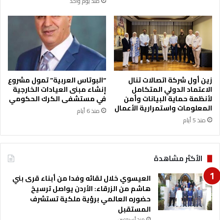
منذ يوم واحد
ا
ي
ت
ر
م
ع
ؤ
ل
ش
ى
ر
ط
ا
ر
ل
ي
زين أول شركة اتصالات تنال
“البوتاس العربية” تمول مشروع
ن
ق
الاعتماد الدولي المتكامل
إنشاء مبنى العيادات الخارجية
ز
لأنظمة حماية البيانات وأمن
في مستشفى الكرك الحكومي
ا
المعلومات واستمرارية الأعمال
ا
ل
منذ 6 أيام
ه
م
منذ 5 أيام
ة
ط
ا
ا
ل
ر
الأكثر مشاهدة
و
ب
ط
ع
العيسوي خلال لقائه وفدا من أبناء قرى بني
ن
د
هاشم من الزرقاء: الأردن يواصل ترسيخ
ي
ت
حضوره العالمي برؤية ملكية تستشرف
ن
المستقبل
ف
منذ أسبوعين