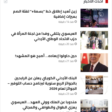
احدث الاخبار
ط
ر
زين تُعيد إطلاق خط “بسمة+” لفئة الصم
ي
بميزات إضافية
ق
منذ 14 دقيقة
ا
ل
العيسوي يلتقي وفدا من لجنة المرأة في
خ
حزب الاتحاد الوطني الأردني
د
منذ 20 دقيقة
م
ا
حين حاولوا إبعاده… أصبح هو المشهد!
ت
منذ 21 دقيقة
البنك الأردني الكويتي يعلن عن الرابحين
بالجوائز الربع سنوية لبرنامج حساب التوفير –
الجوائز لعام 2026
منذ 23 دقيقة
مندوبا عن الملك وولي العهد… العيسوي
يعزي الطوال والطواهي والمجالي