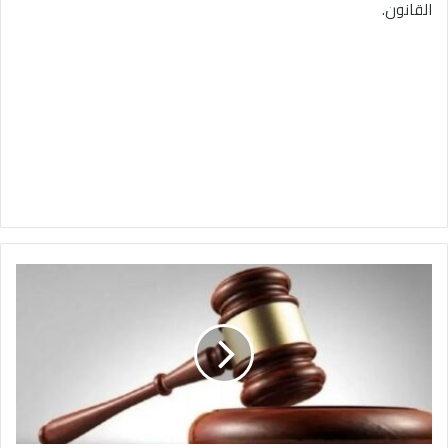
القانون.
ت
ه
م
ة
ا
ل
ق
ت
ل