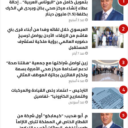
ا
ن
بتمويل كامل من “البوتاس العربية” .. إحالة
ن
ق
عطاء إنشاء مركز صحي بذان وبردى في الكرك
و
د
بكلفة (1.5) مليون دينار
ل
و
منذ 3 أسابيع
ا
العيسوي خلال لقائه وفدا من أبناء قرى بني
ل
هاشم من الزرقاء: الأردن يواصل ترسيخ
س
حضوره العالمي برؤية ملكية تستشرف
ي
المستقبل
و
منذ 7 أيام
ل
ة
زين تواصل شراكتها مع جمعية “همّتنا صحة”
ل
لدعم استدامة مركز صحي الأميرة بسمة
ل
وتكرّم الفائزين بجائزة الموظف المثالي
ش
منذ 4 أسابيع
ر
الترخيص – اعتماد رخص القيادة والمركبات
ك
والتصاريح الكترونيا” -تفاصيل
ا
منذ أسبوعين
ت
م. أبو هديب: “كيمابكو” أول شركة من
القطاع الخاص في المملكة تتبنى التزاماً
طوعياً لخفض انبعاثات أكسيد النيتروز