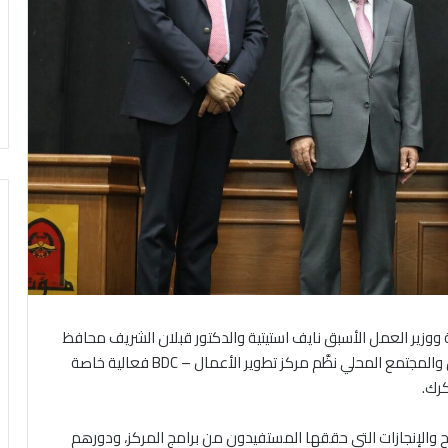
وزير العمل الأسبق نايف استيتية والدكتور قبلان الشريف محافظ
الكرك ونخبة من الشخصيات الوطنية والشركاء والداعمين والمجتمع المحلي نظَّم مركز تطوير الأعمال – BDC فعالية خاصة
رك.
والإنجازات التي حققها المستفيدون من برامج المركز، ودورهم