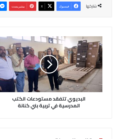
شاركها
فيسبوك
‫X
بينتيريست
ا
ل
ب
د
ي
و
ي
ت
‎البديوي تتفقد مستودعات الكتب
ت
ف
المدرسية في تربية بني كنانة
ق
د
م
س
ت