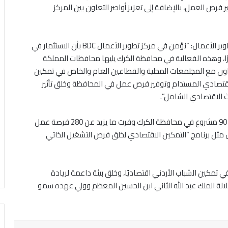
 فرص العمل، بالإضافة إلى تعزيز أواصر التعاون بين المركز
وقال نايف استيتية وزير العمل السابق ومؤسس مركز تطوير الأعمال: “نؤمن في مركز تطوير الأعمال BDC بأن الاستثمار في
ًا، وهذه الفعالية في محافظة الكرك يليها محافظات المملكة
تعاون مع المجتمعات المحلية والقطاعين العام والخاص في تمكين
الاقتصادي المستدام وتوفير فرص عمل في المحافظة وخلق تأثير
ث الاقتصادي الشامل”.
وكان مركز تطوير الأعمال قد ساهم بتأسيس ما يزيد عن 90 مشروع في محافظة الكرك وفرت ما يزيد عن 280 فرصة عمل
ل مثل برنامج “التمكين الاقتصادي لخلق فرص التشغيل الذاتي
تي هذا النشاط استمرارًا لنهج مركز تطوير الأعمال BDC في تمكين الشباب الأردني اقتصاديًا، وخلق بيئة داعمة لريادة
الة الملك عبد الله الثاني ابن الحسين المعظم وولي عهده سمو