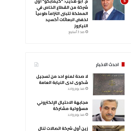
م. أبو هديب: “كيمابكو” أول
شركة من القطاع الخاص في
المملكة تتبنى التزاماً طوعياً
لخفض انبعاثات أكسيد
النيتروز
منذ 3 أسابيع
احدث الاخبار
لا صحة لمنع احد من تسجيل
شكوى لدى النيابة العامة
منذ يوم واحد
مجابهة الاحتيال الإلكتروني
مسؤولية مشتركة
منذ يوم واحد
زين أول شركة اتصالات تنال