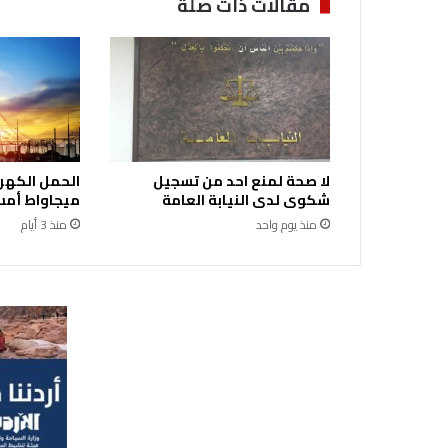
مقالات ذات صلة
و
د
ع
ا
ت
ا
ل
ك
لا صحة لمنع احد من تسجيل
ت
شكوى لدى النيابة العامة
ميجاواط أمس 
ب
منذ يوم واحد
منذ 3 أيام
ا
ل
م
د
ر
س
ي
ة
ف
ي
ت