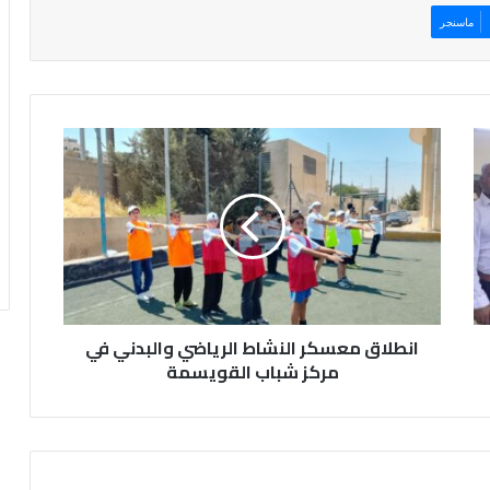
ماسنجر
ا
ن
ط
ل
ا
ق
م
ع
س
انطلاق معسكر النشاط الرياضي والبدني في
ك
ر
مركز شباب القويسمة
ا
ل
ن
ش
ا