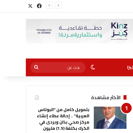
‫X
فيسبوك
الوضع المظلم
بحث
رًا
عن
الأكثر مشاهدة
بتمويل كامل من “البوتاس
العربية” .. إحالة عطاء إنشاء
مركز صحي بذان وبردى في
الكرك بكلفة (1.5) مليون