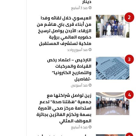
دينار
منذ 3 أسابيع
العيسوي خلال لقائه وفدا
من أبناء قرى بني هاشم من
الزرقاء: الأردن يواصل ترسيخ
حضوره العالمي برؤية
ملكية تستشرف المستقبل
منذ أسبوع واحد
الترخيص – اعتماد رخص
القيادة والمركبات
والتصاريح الكترونيا”
-تفاصيل
منذ أسبوعين
زين تواصل شراكتها مع
جمعية “همّتنا صحة” لدعم
استدامة مركز صحي الأميرة
بسمة وتكرّم الفائزين بجائزة
الموظف المثالي
منذ 4 أسابيع