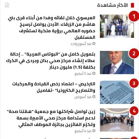
الأكثر مشاهدة
ا
س
ل
ة
العيسوي خلال لقائه وفدا من أبناء قرى بني
م
ت
هاشم من الزرقاء: الأردن يواصل ترسيخ
ي
د
حضوره العالمي برؤية ملكية تستشرف
ر
المستقبل
ي
منذ أسبوع واحد
ب
ي
بتمويل كامل من “البوتاس العربية” .. إحالة
ة
عطاء إنشاء مركز صحي بذان وبردى في الكرك
و
بكلفة (1.5) مليون دينار
م
منذ 3 أسابيع
ن
الترخيص – اعتماد رخص القيادة والمركبات
ص
والتصاريح الكترونيا” -تفاصيل
ة
م
منذ أسبوعين
ت
ق
زين تواصل شراكتها مع جمعية “همّتنا صحة”
د
لدعم استدامة مركز صحي الأميرة بسمة
م
وتكرّم الفائزين بجائزة الموظف المثالي
ة
منذ 4 أسابيع
ل