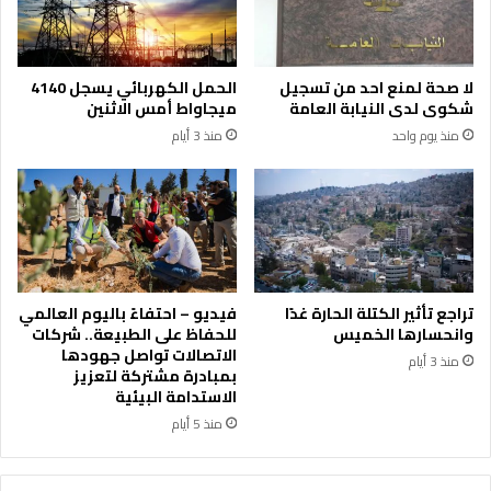
ت
ل
ا
ل
ل
ت
ص
ج
لا صحة لمنع احد من تسجيل
الحمل الكهربائي يسجل 4140
ن
ا
شكوى لدى النيابة العامة
ميجاواط أمس الاثنين
ا
ر
منذ يوم واحد
منذ 3 أيام
ع
ة
ي
ا
ة
ل
ي
إ
ع
ل
ز
ك
ز
ت
ح
ر
تراجع تأثير الكتلة الحارة غدًا
فيديو – احتفاءً باليوم العالمي
ض
و
وانحسارها الخميس
للحفاظ على الطبيعة.. شركات
و
ن
الاتصالات تواصل جهودها
منذ 3 أيام
ر
ي
بمبادرة مشتركة لتعزيز
ه
ة
الاستدامة البيئية
ا
"
منذ 5 أيام
ا
م
ل
ؤ
ع
س