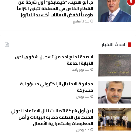
م. أبو هديب: “كيمابكو” أول شركة من
ل
القطاع الخاص في المملكة تتبنى التزاماً
ت
طوعياً لخفض انبعاثات أكسيد النيتروز
ع
منذ 3 أسابيع
ل
م
ا
ل
احدث الاخبار
م
ه
لا صحة لمنع احد من تسجيل شكوى لدى
ن
النيابة العامة
ي
منذ يوم واحد
و
ا
مجابهة الاحتيال الإلكتروني مسؤولية
ل
مشتركة
ت
منذ يومين
ق
ن
زين أول شركة اتصالات تنال الاعتماد الدولي
ي
المتكامل لأنظمة حماية البيانات وأمن
المعلومات واستمرارية الأعمال
منذ يومين