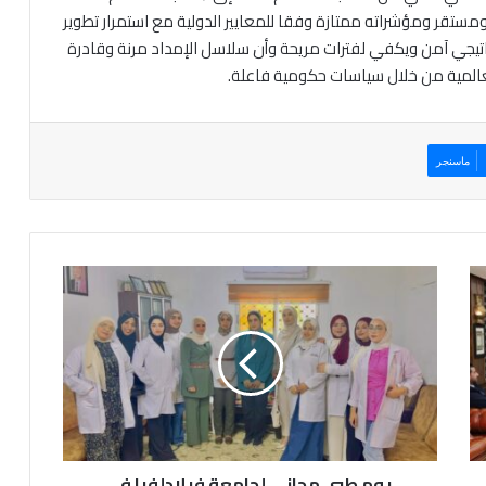
ستقر ومؤشراته ممتازة وفقا للمعايير الدولية مع استمرار تطوير
راتيجي آمن ويكفي لفترات مريحة وأن سلاسل الإمداد مرنة وقادرة
 العالمية من خلال سياسات حكومية فاعلة.
ماسنجر
ي
و
م
ط
ب
ي
م
ج
ا
يوم طبي مجاني لجامعة فيلادلفيا في
ن