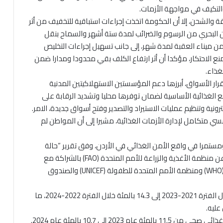
التكيف في مواجهة الأزمات.
قة والشحن، إلا أن الحكومة اتخذت إجراءات استباقية للتخفيف من أثر
حن البحري من الرسوم والضرائب لمدة ستة أشهر والسماح بنقل
 من ميناء العقبة لمدة شهر، إلى جانب تسهيل إجراءات التخليص
نع الاحتكار، مؤكدا أن أثر ارتفاع الكلف بقي محدودا ومدارا ضمن
ذاء.
رار الأسواق، أبرزها دعم المؤسستين الاستهلاكيتين المدنية
ع الغذائية الأساسية لضمان توفرها محليا وتشديد الرقابة على
ترونية وتنظيم عمليات الاستيراد والتصدير وفتح أسواق جديدة، الامر.
متكامل لإدارة الأزمات الغذائية، مشيرا إلى أن المواطن لم
مستمرا في واقع الأمن الغذائي في الأردن، وفق تقرير “حالة
الأمن الغذائي والتغذية في العالم (SOFI) 2025” الصادر عن منظمة الأغذية والزراعة للأمم المتحدة (FAO) بالشراكة مع
برنامج الأغذية العالمي (WFP) ومنظمة الصحة العالمية (WHO) ومنظمة الأمم المتحدة للطفولة (UNICEF) والصندوق
وقال إن نسبة نقص التغذية انخفضت من 17.9 بالمئة خلال الفترة 2021-2023 إلى 14.3 بالمئة خلال الفترة 2022-2024، ما
عليه.
إلى 10.7 بالمئة عام 2024.