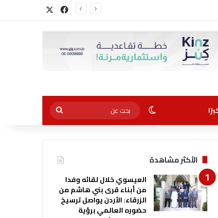
‫X
فيسبوك
أجل التوظيف”
الوضع المظلم
بحث
رًا
عن
الأكثر مشاهدة
العيسوي خلال لقائه وفدا
من أبناء قرى بني هاشم من
الزرقاء: الأردن يواصل ترسيخ
حضوره العالمي برؤية