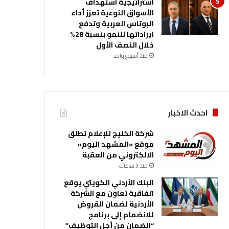
استراتيجية استهداف
الأسواق النوعية تعزز أداء
البوتاس العربية وتدفع
ايراداتها للنمو بنسبة 28%
خلال النصف الأول
منذ أسبوع واحد
احدث الاخبار
شركة الخليج للإعلام تطلق
موقع «المشهد اليوم»
الالكتروني من العقبة
منذ 3 ساعات
البنك الأردني الكويتي يوقع
اتفاقية تعاون مع الشركة
الأردنية لضمان القروض
للانضمام إلى برنامج
“الضمان من أجل التوظيف”