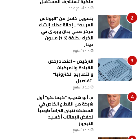
ملكية تستشرف المستقبل
منذ أسبوع واحد
بتمويل كامل من “البوتاس
العربية” .. إحالة عطاء إنشاء
مركز صحي بذان وبردى في
الكرك بكلفة (1.5) مليون
دينار
منذ 3 أسابيع
الترخيص – اعتماد رخص
القيادة والمركبات
والتصاريح الكترونيا”
-تفاصيل
منذ 3 أسابيع
م. أبو هديب: “كيمابكو” أول
شركة من القطاع الخاص في
المملكة تتبنى التزاماً طوعياً
لخفض انبعاثات أكسيد
النيتروز
منذ 3 أسابيع