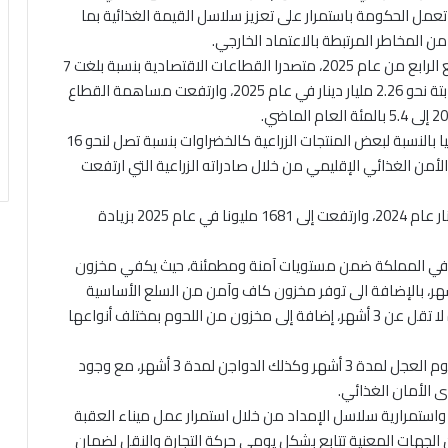
عمل الحكومة باستمرار على تعزيز سلاسل القيمة الغذائية بما
ن المخاطر المرتبطة بالاعتماد الخارجي.
ولفت الى أن قطاع الزراعة حقق أعلى نسبة نمو خلال الربع الرابع من عام 2025، متصدرا القطاعات الاقتصادية بنسبة بلغت 7
بالمئة، كما بلغت قيمة الناتج المحلي الزراعي بالأسعار الثابتة نحو 2.26 مليار دينار في عام 2025، وارتفعت مساهمة القطاع
وأكد الخريسات، أن القطاع الزراعي حقق اكتفاء ذاتيا محليا بالنسبة لبعض المنتجات الزراعية كالخضراوات بنسبة تصل لنحو 16
الأمن الغذائي الإقليمي من خلال صادراته الزراعية التي ارتفعت
وأشار إلى أن قيمة الصادرات الزراعية بلغت 1531مليون دينار عام 2024، وارتفعت إلى 1681 مليونا في عام 2025 بزيادة
يجي في المملكة ضمن مستويات آمنة ومطمئنة، حيث يكفي مخزون
 لمدة تصل إلى 10 أشهر ومخزون الشعير لمدة 9 أشهر، بالإضافة الى توفر مخزون كاف وآمن من السلع الأساسية
الأخرى كالأرز والسكر والزيوت والبقوليات لفترات متعددة لا تقل عن 3 أشهر، إضافة إلى مخزون من اللحوم بمختلف أنواعها
وأشار الى أن مخزون لحوم الضأن يكفي لمدة 6 أشهر ولحوم العجل لمدة 3 أشهر وكذلك الدواجن لمدة 3 أشهر، مع وجود
 الأمان الغذائي.
واستمرارية سلاسل الإمداد من خلال استمرار عمل ميناء العقبة
 الجهات المعنية تتابع بشكل يومي حركة التجارة والنقل لضمان