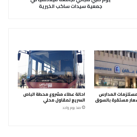
ي
جمعية سيدات ساكب الخيرية
ل
ج
ا
م
ع
ة
ف
ي
ل
ا
د
ل
ف
 مستلزمات المدارس
احالة عطاء مشروع محطة الباص
ي
عار مستقرة بالسوق
السريع لمقاول محلي
ا
منذ يوم واحد
ف
ي
ج
م
ع