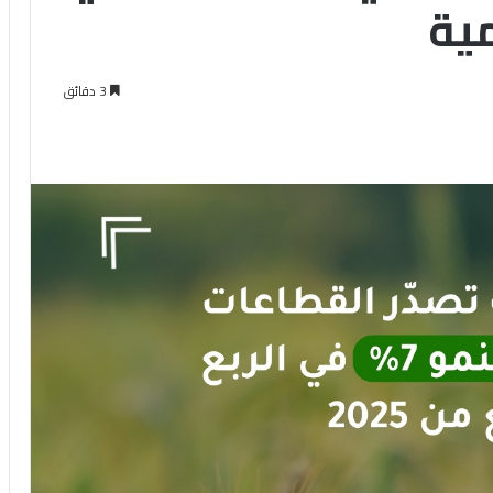
مية
3 دقائق