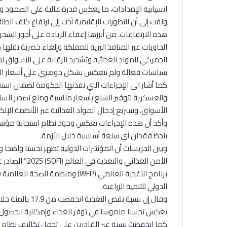
انسيابية الإمدادات، ما يعكس قدرة عالية على الصمود و
ولفت إلى أن التطورات الإقليمية أدت إلى ارتفاع كلف الطا
هذه الارتفاعات، من أبرزها إعفاء الزيادة على أجور الش
الحاويات عبر المنافذ البرية للمملكة وإلغاء حصرية نقلها
الجمركي للمواد الغذائية وتشديد الرقابة على الأسواق لم
سياسات فعالة ولم ينعكس بشكل جوهري على أسعار الغ
كما أشار الى الإجراءات التي نفذتها الحكومة لضمان استق
والعسكرية لتوفير السلع بأسعار مناسبة ومنع تصدير السل
الأسواق، وتسريع إدخال المواد الغذائية عبر الأنظمة الإلك
وأكد أن هذه الإجراءات تعكس وجود نظام استجابة مؤسسي 
يلحظ فقدان أي سلعة أساسية خلال الأزمة.
وبين الخريسات أن المؤشرات الدولية تظهر تحسنا واضحا و
الدولي للتنمية الزراعية.
يعكس تحسنا ملموسا في توفر الغذاء وإمكانية الحصول 
كما انخفضت نسبة غير القادرين على تحمل تكاليف نظام غذائي صحي من 11.5 بالمئة عام 2023 