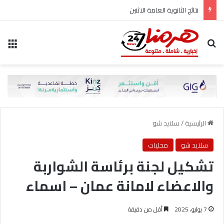
نتائج الثانوية العامة الاثنين
بحث عن
الق
الرئيسية
/
سلايد شو
سلايد شو
محليات
تشكيل لجنة برئاسة الشواربة
والاعضاء لامانة عمان – اسماء
7 يوليو، 2025
أقل من دقيقة