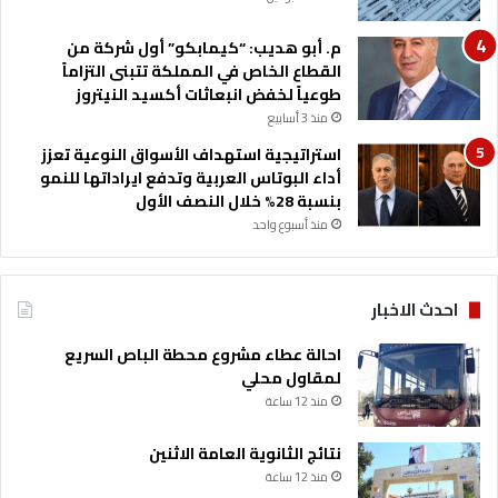
م. أبو هديب: “كيمابكو” أول شركة من
القطاع الخاص في المملكة تتبنى التزاماً
طوعياً لخفض انبعاثات أكسيد النيتروز
منذ 3 أسابيع
استراتيجية استهداف الأسواق النوعية تعزز
أداء البوتاس العربية وتدفع ايراداتها للنمو
بنسبة 28% خلال النصف الأول
منذ أسبوع واحد
احدث الاخبار
احالة عطاء مشروع محطة الباص السريع
لمقاول محلي
منذ 12 ساعة
نتائج الثانوية العامة الاثنين
منذ 12 ساعة