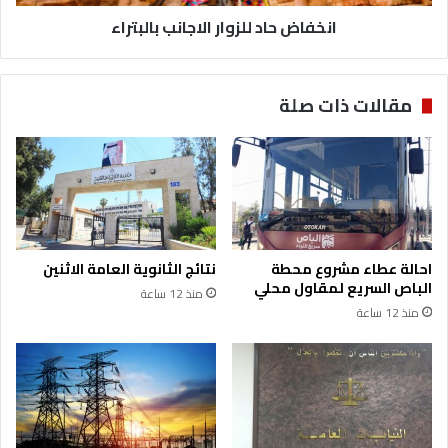
ل
د
ي
انخفاض حاد للزوار الاجانب بالبتراء
ل
ة
ل
ل
ز
ي
و
مقالات ذات صلة
و
ا
م
ر
ا
ا
ل
ل
ج
ا
م
ج
ع
ا
ة
ن
احالة عطاء مشروع محطة
نتائج الثانوية العامة الاثنين
ب
الباص السريع لمقاول محلي
منذ 12 ساعة
ب
منذ 12 ساعة
ا
ل
ب
ت
ر
ا
ء