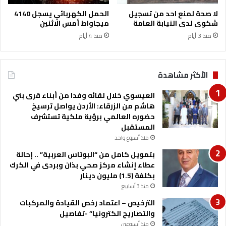
لا صحة لمنع احد من تسجيل
الحمل الكهربائي يسجل 4140
شكوى لدى النيابة العامة
ميجاواط أمس الاثنين
منذ 3 أيام
منذ 4 أيام
الأكثر مشاهدة
العيسوي خلال لقائه وفدا من أبناء قرى بني
هاشم من الزرقاء: الأردن يواصل ترسيخ
حضوره العالمي برؤية ملكية تستشرف
المستقبل
منذ أسبوع واحد
بتمويل كامل من “البوتاس العربية” .. إحالة
عطاء إنشاء مركز صحي بذان وبردى في الكرك
بكلفة (1.5) مليون دينار
منذ 3 أسابيع
الترخيص – اعتماد رخص القيادة والمركبات
والتصاريح الكترونيا” -تفاصيل
منذ أسبوعين