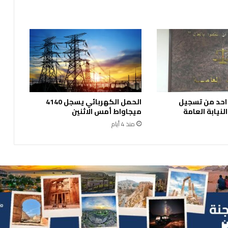
ي
ة
ا
ل
ت
ع
ا
و
ن
 احد من تسجيل
الحمل الكهربائي يسجل 4140
ب
نيابة العامة
ميجاواط أمس الاثنين
ي
منذ 4 أيام
ن
ا
ل
م
س
ت
ق
ل
ة
ل