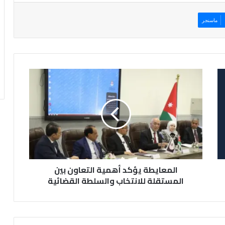
ماسنجر
ا
ل
م
ع
ا
ي
ط
ة
ي
المعايطة يؤكد أهمية التعاون بين
ؤ
ك
المستقلة للانتخاب والسلطة القضائية
د
أ
ه
م