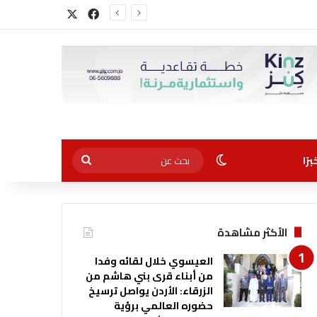
‫X
فيسبوك
الوضع المظلم
بحث
رًا
عن
الأكثر مشاهدة
العيسوي خلال لقائه وفدا
من أبناء قرى بني هاشم من
الزرقاء: الأردن يواصل ترسيخ
حضوره العالمي برؤية