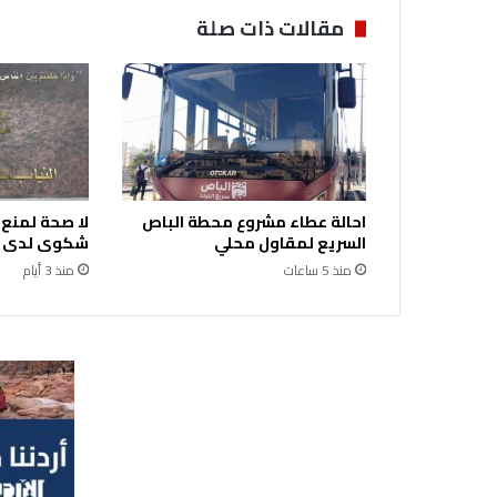
ت
مقالات ذات صلة
ل
ز
م
ا
ت
و
م
و
احالة عطاء مشروع محطة الباص
لا صحة لمنع
ا
السريع لمقاول محلي
شكوى لدى ال
د
منذ 5 ساعات
منذ 3 أيام
ط
ب
ي
ة
أ
و
ل
ي
ة
ف