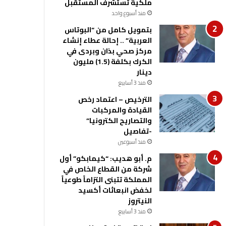
ملكية تستشرف المستقبل
منذ أسبوع واحد
بتمويل كامل من “البوتاس
العربية” .. إحالة عطاء إنشاء
مركز صحي بذان وبردى في
الكرك بكلفة (1.5) مليون
دينار
منذ 3 أسابيع
الترخيص – اعتماد رخص
القيادة والمركبات
والتصاريح الكترونيا”
-تفاصيل
منذ أسبوعين
م. أبو هديب: “كيمابكو” أول
شركة من القطاع الخاص في
المملكة تتبنى التزاماً طوعياً
لخفض انبعاثات أكسيد
النيتروز
منذ 3 أسابيع