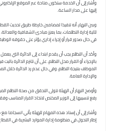
وأشار إلى أن الخدمة ستكون متاحة عبر الموقع الإلكترون
إليها على مدار الساعة.
وبين النهار، أنه تنفيذا لمضامين خارطة طريق تحديث القطا
لآلية إدارة التظلمات، بما يعزز مبادئ الشفافية والعد
في حال صدور قرار أو إجراء إداري يؤثر على حقوقه الوظيف
وأكد أن التظلم يجب أن يقدم ابتداء إلى الدائرة التي يعم
بالإجراء أو القرار محل التظلم، على أن تلتزم الدائرة بالبت 
الموظف بنتيجة التظلم، وفي حال عدم رد الدائرة خلال ال
والإدارة العامة.
وأوضح النهار أن الهيئة تتولى التحقق من صحة التظلم المر
رفع تنسيبها إلى الوزير المختص لاتخاذ القرار المناسب وفقا
وأشار إلى أن إسناد هذه المهام للهيئة يأتي انسجاما م
إطار التحول في منظومة إدارة الموارد البشرية في القطاع