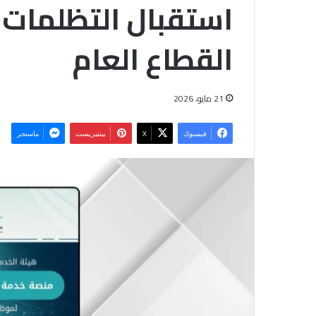
استقبال التظلمات 
القطاع العام
21 مايو، 2026
فيسبوك
‫X
بينتيريست
ماسنجر