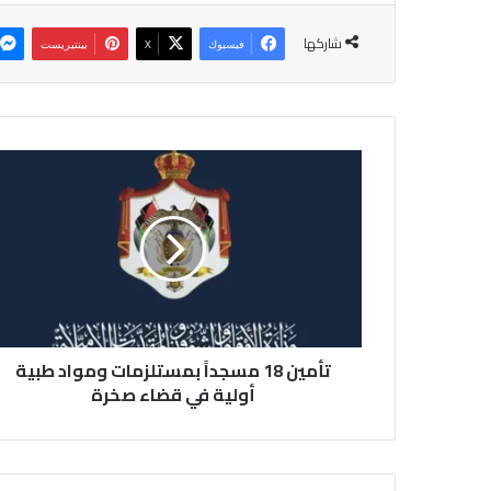
شاركها
فيسبوك
‫X
بينتيريست
ت
أ
م
ي
ن
1
8
م
س
تأمين 18 مسجداً بمستلزمات ومواد طبية
ج
د
أولية في قضاء صخرة
اً
ب
م
س