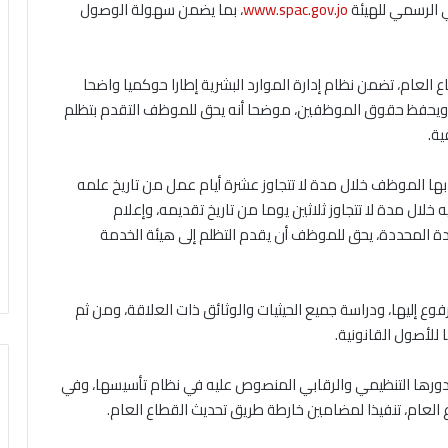
ي الرسمي للهيئة
www.spac.gov.jo
⁠، بما يضمن سهولة الوصول
ع العام، تضمن نظام إدارة الموارد البشرية إطارا حوكميا واضحا
الة، ويحفظ حقوق الموظفين، موضحا أنه يحق للموظف التقدم بتظلم
ية.
ل بها الموظف خلال مدة لا تتجاوز عشرة أيام عمل من تاريخ علمه
فيه خلال مدة لا تتجاوز ثلاثين يوما من تاريخ تقديمه، وإعلام
مدة المحددة، يحق للموظف أن يقدم التظلم إلى هيئة الخدمة
فوع إليها، ودراسة جميع الحيثيات والوثائق ذات العلاقة، ومن ثم
 للأصول القانونية.
ع دورها التنظيمي والرقابي المنصوص عليه في نظام تأسيسها، وفي
 العام، تنفيذا لمضامين خارطة طريق تحديث القطاع العام.