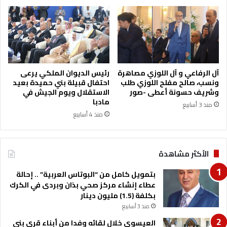
ء
و
ب
ا
ن
ل
ي
إ
ك
ع
ن
ل
ا
ا
آل الرفاعي و آل اللوزي مصاهرة
رئيس الديوان الملكي يرعى
ن
م
ونسب، صالح مفلح اللوزي طلب
احتفال قبيلة بني حميدة بعيد
ة
ي
وشريف حسونة أعطى -صور
الاستقلال ويوم الجيش في
مادبا
ل
منذ 3 أسابيع
ل
منذ 4 أسابيع
و
ح
د
الأكثر مشاهدة
ة
ا
بتمويل كامل من “البوتاس العربية” .. إحالة
ل
عطاء إنشاء مركز صحي بذان وبردى في الكرك
ق
بكلفة (1.5) مليون دينار
ا
منذ 3 أسابيع
ن
و
العيسوي خلال لقائه وفدا من أبناء قرى بني