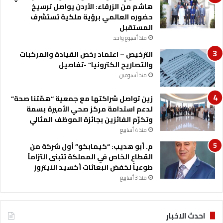
ن
هاشم من الزرقاء: الأردن يواصل ترسيخ
ي
حضوره العالمي برؤية ملكية تستشرف
ة
المستقبل
ب
منذ أسبوع واحد
ن
الترخيص – اعتماد رخص القيادة والمركبات
ق
والتصاريح الكترونيا” -تفاصيل
ا
ب
منذ أسبوعين
ة
ا
زين تواصل شراكتها مع جمعية “همّتنا صحة”
ل
لدعم استدامة مركز صحي الأميرة بسمة
ص
وتكرّم الفائزين بجائزة الموظف المثالي
ح
منذ 4 أسابيع
ف
م. أبو هديب: “كيمابكو” أول شركة من
ي
القطاع الخاص في المملكة تتبنى التزاماً
ي
طوعياً لخفض انبعاثات أكسيد النيتروز
ن
منذ 3 أسابيع
احدث الاخبار