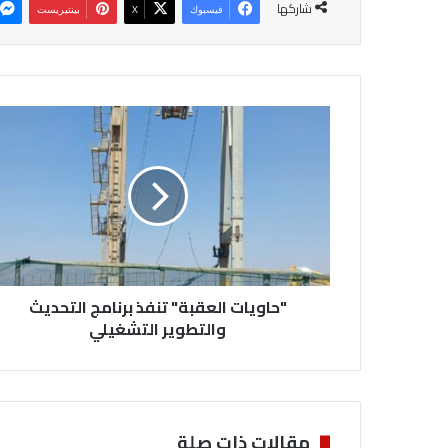
شاركها
فيسبوك
‫X
بينتيريست
"
ح
ا
و
ي
ا
ت
ا
ل
"حاويات العقبة" تنفذ برنامج التحديث
ع
ق
والتطوير التشغيلي
ب
ة
"
ت
ن
مقالات ذات صلة