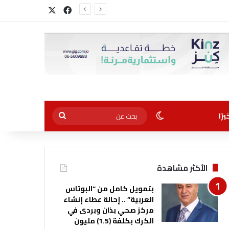
‫X
فيسبوك
الوضع المظلم
بحث
رًا
عن
الأكثر مشاهدة
بتمويل كامل من “البوتاس
العربية” .. إحالة عطاء إنشاء
مركز صحي بذان وبردى في
الكرك بكلفة (1.5) مليون