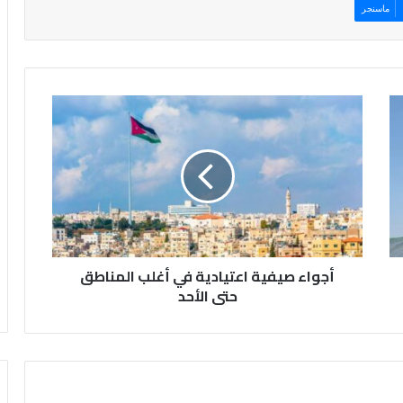
ماسنجر
أ
ج
و
ا
ء
ص
ي
ف
ي
أجواء صيفية اعتيادية في أغلب المناطق
ة
ا
حتى الأحد
ع
ت
ي
ا
د