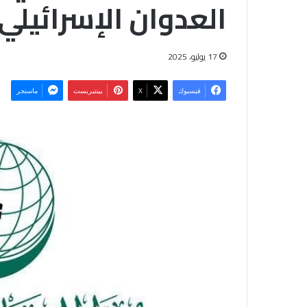
العدوان الإسرائيلي
17 يوليو، 2025
فيسبوك
‫X
بينتيريست
ماسنجر