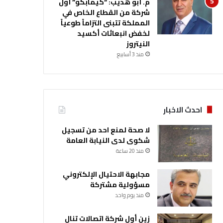
م. أبو هديب: “كيمابكو” أول
شركة من القطاع الخاص في
المملكة تتبنى التزاماً طوعياً
لخفض انبعاثات أكسيد
النيتروز
منذ 3 أسابيع
احدث الاخبار
لا صحة لمنع احد من تسجيل
شكوى لدى النيابة العامة
منذ 20 ساعة
مجابهة الاحتيال الإلكتروني
مسؤولية مشتركة
منذ يوم واحد
زين أول شركة اتصالات تنال