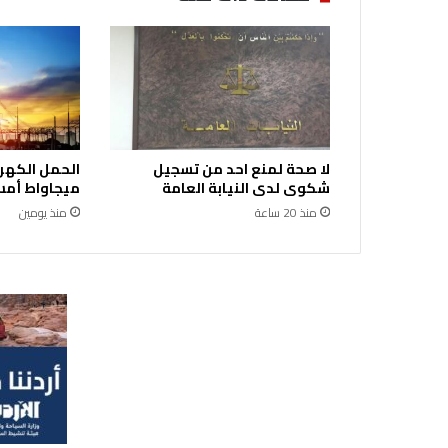
ف
ذ
ب
ر
ن
ا
م
ج
لا صحة لمنع احد من تسجيل
ا
شكوى لدى النيابة العامة
ميجاواط أمس 
ل
منذ 20 ساعة
منذ يومين
ت
ح
د
ي
ث
و
ا
ل
ت
ط
و
ي