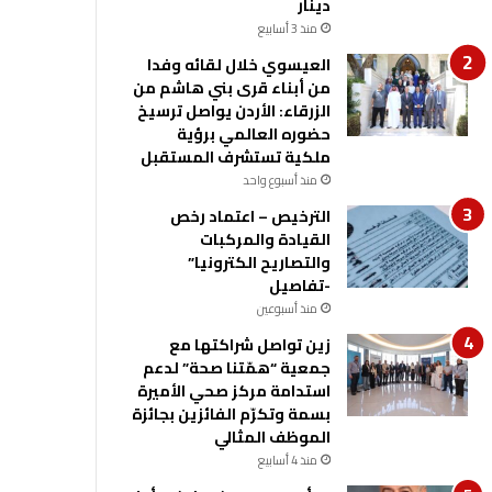
دينار
منذ 3 أسابيع
العيسوي خلال لقائه وفدا
من أبناء قرى بني هاشم من
الزرقاء: الأردن يواصل ترسيخ
حضوره العالمي برؤية
ملكية تستشرف المستقبل
منذ أسبوع واحد
الترخيص – اعتماد رخص
القيادة والمركبات
والتصاريح الكترونيا”
-تفاصيل
منذ أسبوعين
زين تواصل شراكتها مع
جمعية “همّتنا صحة” لدعم
استدامة مركز صحي الأميرة
بسمة وتكرّم الفائزين بجائزة
الموظف المثالي
منذ 4 أسابيع