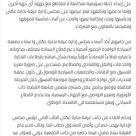
على إعداد خطة تسويقية متكاملة لا تتقاطع مع جهود أي جهة أخرى،
وإنما تدعمها وتكملها، ليتم عرضها على مجلس إدارة غرفة تجارة عمّان
ودراستها وبحث إمكانية تبنيها والبحث عن آليات مناسبة لتمويلها
وتنفيذها بالتعاون مع الشركاء.
من جانبهم، أكد أعضاء مجلس إدارة غرفة تجارة عمّان واعضاء جمعية
السياحة الوافدة الحضور أهمية دعم قطاع السياحة بمختلف مكوناته،
باعتباره قطاعاً اقتصادياً مؤثراً يرتبط بشكل مباشر بقطاعات التجارة
والخدمات والنقل والفنادق والمطاعم، مشددين على ضرورة تعزيز
التنسيق مع النقابات والجمعيات السياحية للوصول إلى حلول عملية
للتحديات التي تواجه القطاع وضرورة مواصلة التنسيق خلال المرحلة
المقبلة، ووضع برنامج عمل مشترك يتضمن متابعة القضايا ذات
الأولوية، وتعزيز التواصل مع الجهات الرسمية، بما يخدم القطاع
السياحي ويعزز مساهمته في الاقتصاد الوطني.
وحضر اللقاء من جانب غرفة تجارة عمّان النائب الثاني لرئيس مجلس
الإدارة بهجت حمدان، وأمين الصندوق خطاب البنا، ونائب مدير عام
الغرفة بشار مقبل، فيما حضره من جانب الجمعية عوني قعوار، عيد