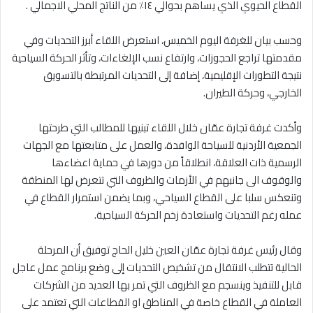
القطاع الحيوي الذي يساهم بحوالي ١٤٪؜ من الناتج المحلي الاجمالي .
وحسب بيان للغرفة اليوم الخميس، استعرض اللقاء أبرز التحديات وفي
مقدمتها تراجع الحجوزات، وارتفاع نسب الإلغاءات، وتأثر الحركة السياحية
نتيجة التطورات الإقليمية، إضافة إلى التحديات المرتبطة بالتسويق
الخارجي، وحركة الطيران.
وأكدت غرفة تجارة عمّان خلال اللقاء تبنيها للمطالب التي طرحتها
الجمعية الأردنية للسياحة الوافدة، والعمل على متابعتها مع الجهات
الرسمية ذات العلاقة، انطلاقاً من دورها في حماية اعضاءها
والوقوف الى جانبهم في الأزمات والظروف التي تتعرض لها المنطقة
وتنعكس سلبا على القطاع السياحي، وبما يضمن استمرار القطاع في
عمله رغم التحديات واستعادة زخم الحركة السياحية.
وقال رئيس غرفة تجارة عمّان العين خليل الحاج توفيق أن المرحلة
الحالية تتطلب الانتقال من تشخيص التحديات إلى وضع برنامج عمل عاجل
قابل للتنفيذ وينسجم مع الظروف التي تمر بها العديد من الشركات
العاملة في القطاع خاصة في المناطق او القطاعات التي تعتمد على