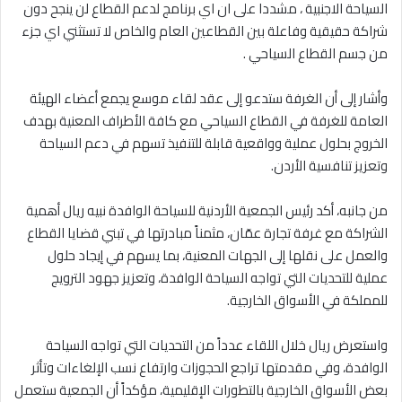
السياحة الاجنبية ، مشددا على ان اي برنامج لدعم القطاع لن ينجح دون
شراكة حقيقية وفاعلة بين القطاعين العام والخاص لا تستثني اي جزء
من جسم القطاع السياحي .
وأشار إلى أن الغرفة ستدعو إلى عقد لقاء موسع يجمع أعضاء الهيئة
العامة للغرفة في القطاع السياحي مع كافة الأطراف المعنية بهدف
الخروج بحلول عملية وواقعية قابلة للتنفيذ تسهم في دعم السياحة
وتعزيز تنافسية الأردن.
من جانبه، أكد رئيس الجمعية الأردنية للسياحة الوافدة نبيه ريال أهمية
الشراكة مع غرفة تجارة عمّان، مثمناً مبادرتها في تبني قضايا القطاع
والعمل على نقلها إلى الجهات المعنية، بما يسهم في إيجاد حلول
عملية للتحديات التي تواجه السياحة الوافدة، وتعزيز جهود الترويج
للمملكة في الأسواق الخارجية.
واستعرض ريال خلال اللقاء عدداً من التحديات التي تواجه السياحة
الوافدة، وفي مقدمتها تراجع الحجوزات وارتفاع نسب الإلغاءات وتأثر
بعض الأسواق الخارجية بالتطورات الإقليمية، مؤكداً أن الجمعية ستعمل