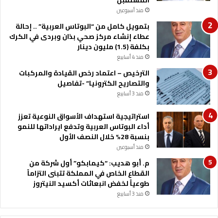
ا
ل
منذ أسبوعين
ق
م
ة
س
بتمويل كامل من “البوتاس العربية” .. إحالة
ف
ت
عطاء إنشاء مركز صحي بذان وبردى في الكرك
ي
ق
بكلفة (1.5) مليون دينار
ا
ب
منذ 4 أسابيع
ل
ل
الترخيص – اعتماد رخص القيادة والمركبات
أ
والتصاريح الكترونيا” -تفاصيل
ر
د
منذ 3 أسابيع
ن
"
استراتيجية استهداف الأسواق النوعية تعزز
أداء البوتاس العربية وتدفع ايراداتها للنمو
بنسبة 28% خلال النصف الأول
منذ أسبوعين
م. أبو هديب: “كيمابكو” أول شركة من
القطاع الخاص في المملكة تتبنى التزاماً
طوعياً لخفض انبعاثات أكسيد النيتروز
منذ 3 أسابيع