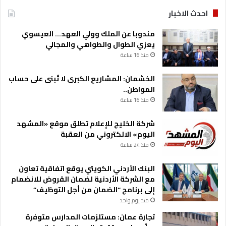
احدث الاخبار
مندوبا عن الملك وولي العهد… العيسوي
يعزي الطوال والطواهي والمجالي
منذ 16 ساعة
الخشمان: المشاريع الكبرى لا تُبنى على حساب
المواطن..
منذ 16 ساعة
شركة الخليج للإعلام تطلق موقع «المشهد
اليوم» الالكتروني من العقبة
منذ 24 ساعة
البنك الأردني الكويتي يوقع اتفاقية تعاون
مع الشركة الأردنية لضمان القروض للانضمام
إلى برنامج “الضمان من أجل التوظيف”
منذ يوم واحد
تجارة عمان: مستلزمات المدارس متوفرة