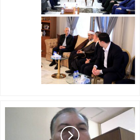
ن
ع
ي
-
ع