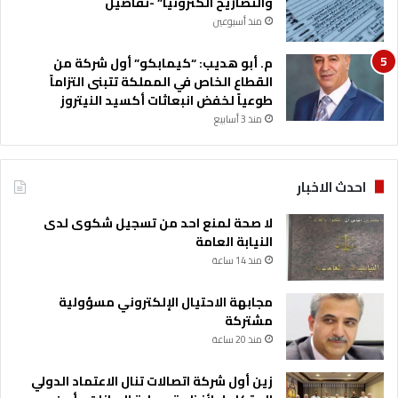
والتصاريح الكترونيا” -تفاصيل
منذ أسبوعين
م. أبو هديب: “كيمابكو” أول شركة من
القطاع الخاص في المملكة تتبنى التزاماً
طوعياً لخفض انبعاثات أكسيد النيتروز
منذ 3 أسابيع
احدث الاخبار
لا صحة لمنع احد من تسجيل شكوى لدى
النيابة العامة
منذ 14 ساعة
مجابهة الاحتيال الإلكتروني مسؤولية
مشتركة
منذ 20 ساعة
زين أول شركة اتصالات تنال الاعتماد الدولي