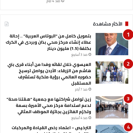
منذ 4 أيام
ك
ت
ل
الأكثر مشاهدة
ة
ح
بتمويل كامل من “البوتاس العربية” .. إحالة
ا
عطاء إنشاء مركز صحي بذان وبردى في الكرك
ر
بكلفة (1.5) مليون دينار
ة
منذ 3 أسابيع
ا
ل
العيسوي خلال لقائه وفدا من أبناء قرى بني
ث
هاشم من الزرقاء: الأردن يواصل ترسيخ
ل
حضوره العالمي برؤية ملكية تستشرف
ا
المستقبل
ث
منذ 7 أيام
ا
زين تواصل شراكتها مع جمعية “همّتنا صحة”
ء
لدعم استدامة مركز صحي الأميرة بسمة
وتكرّم الفائزين بجائزة الموظف المثالي
منذ 4 أسابيع
الترخيص – اعتماد رخص القيادة والمركبات