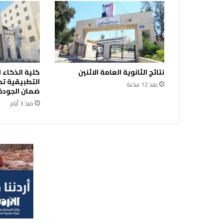
ا
ع
ا
م
ا
ل
ل
نتائج الثانوية العامة الاثنين
كلية الذكاء 
ص
التطبيقية ت
ن
منذ 12 ساعة
ضمان الجودة 
د
منذ 3 أيام
و
ق
ا
ل
ه
ا
ش
م
ي
ل
ت
ن