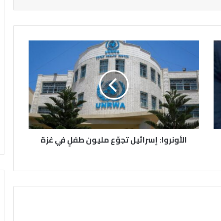
ا
ل
أ
و
ن
ر
و
ا
:
الأونروا: إسرائيل تجوّع مليون طفلٍ في غزة
إ
س
ر
ا
ئ
ي
ل
ت