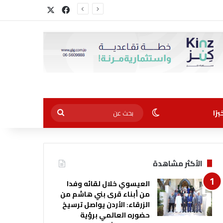
‫X
فيسبوك
الوضع المظلم
بحث
رًا
عن
الأكثر مشاهدة
العيسوي خلال لقائه وفدا
من أبناء قرى بني هاشم من
الزرقاء: الأردن يواصل ترسيخ
حضوره العالمي برؤية