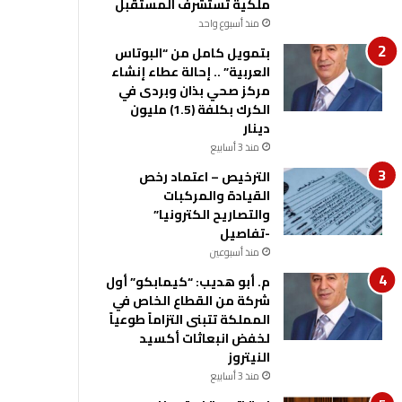
ملكية تستشرف المستقبل
منذ أسبوع واحد
بتمويل كامل من “البوتاس
العربية” .. إحالة عطاء إنشاء
مركز صحي بذان وبردى في
الكرك بكلفة (1.5) مليون
دينار
منذ 3 أسابيع
الترخيص – اعتماد رخص
القيادة والمركبات
والتصاريح الكترونيا”
-تفاصيل
منذ أسبوعين
م. أبو هديب: “كيمابكو” أول
شركة من القطاع الخاص في
المملكة تتبنى التزاماً طوعياً
لخفض انبعاثات أكسيد
النيتروز
منذ 3 أسابيع