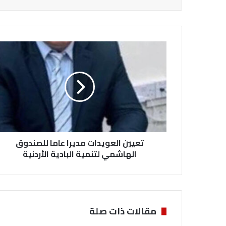
ت
ع
ي
ي
ن
ا
ل
ع
و
تعيين العويدات مديرا عاما للصندوق
ي
د
الهاشمي لتنمية البادية الأردنية
ا
ت
م
د
ي
مقالات ذات صلة
ر