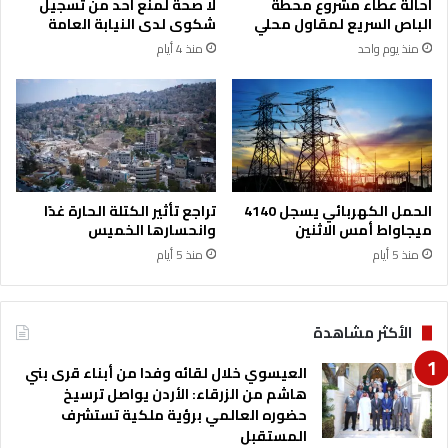
احالة عطاء مشروع محطة
لا صحة لمنع احد من تسجيل
ف
ء
الباص السريع لمقاول محلي
شكوى لدى النيابة العامة
ي
ا
منذ يوم واحد
منذ 4 أيام
ا
ل
ل
م
س
ق
و
ا
ي
ب
د
ل
ا
ة
ء
ا
الحمل الكهربائي يسجل 4140
تراجع تأثير الكتلة الحارة غدًا
ل
ميجاواط أمس الاثنين
وانحسارها الخميس
ش
منذ 5 أيام
منذ 5 أيام
خ
ص
ي
ة
الأكثر مشاهدة
ف
ي
العيسوي خلال لقائه وفدا من أبناء قرى بني
ا
هاشم من الزرقاء: الأردن يواصل ترسيخ
ل
حضوره العالمي برؤية ملكية تستشرف
ح
المستقبل