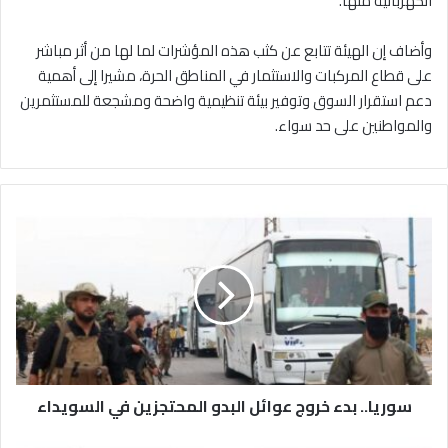
الكهربائية منها.
وأضاف إن الهيئة تتابع عن كثب هذه المؤشرات لما لها من أثر مباشر
على قطاع المركبات والاستثمار في المناطق الحرة، مشيرا إلى أهمية
دعم استقرار السوق وتوفير بيئة تنظيمية واضحة ومشجعة للمستثمرين
والمواطنين على حد سواء.
س
و
ر
ي
ا
.
.
ب
د
سوريا.. بدء خروج عوائل البدو المحتجزين في السويداء
ء
خ
ر
و