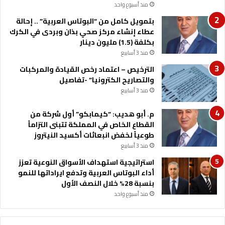
ك
منذ أسبوع واحد
و
بتمويل كامل من “البوتاس العربية” .. إحالة
م
عطاء إنشاء مركز صحي بذان وبردى في الكرك
ة
بكلفة (1.5) مليون دينار
-
منذ 3 أسابيع
أ
س
الترخيص – اعتماد رخص القيادة والمركبات
م
والتصاريح الكترونيا” -تفاصيل
ا
منذ 3 أسابيع
ء
م. أبو هديب: “كيمابكو” أول شركة من
القطاع الخاص في المملكة تتبنى التزاماً
طوعياً لخفض انبعاثات أكسيد النيتروز
منذ 3 أسابيع
استراتيجية استهداف الأسواق النوعية تعزز
أداء البوتاس العربية وتدفع ايراداتها للنمو
بنسبة 28% خلال النصف الأول
منذ أسبوع واحد