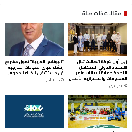
ن
ك
ا
و
مقالات ذات صلة
ء
و
ص
ل
م
ي
ا
ا
:
ل
م
ع
و
ه
ا
د
زين أول شركة اتصالات تنال
“البوتاس العربية” تمول مشروع
ص
.
الاعتماد الدولي المتكامل
إنشاء مبنى العيادات الخارجية
ل
.
لأنظمة حماية البيانات وأمن
في مستشفى الكرك الحكومي
ة
.
المعلومات واستمرارية الأعمال
منذ 3 أيام
إ
ا
منذ يومين
ر
ل
س
ع
ا
ي
ل
س
ا
و
ل
ي
م
ي
س
ع