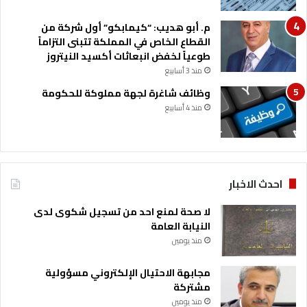
ل
خ
ن
ر
م. أبو هديب: “كيمابكو” أول شركة من
ه
ي
القطاع الخاص في المملكة تتبنى التزاماً
ج
ش
طوعياً لخفض انبعاثات أكسيد النيتروز
ا
ا
منذ 3 أسابيع
ل
و
وظائف شاغرة لجهة مملوكة للحكومة
ه
ا
ا
منذ 4 أسابيع
ل
ش
د
م
ر
ي
و
ب
ي
احدث الاخبار
لا صحة لمنع احد من تسجيل شكوى لدى
النيابة العامة
منذ يومين
مجابهة الاحتيال الإلكتروني مسؤولية
مشتركة
منذ يومين