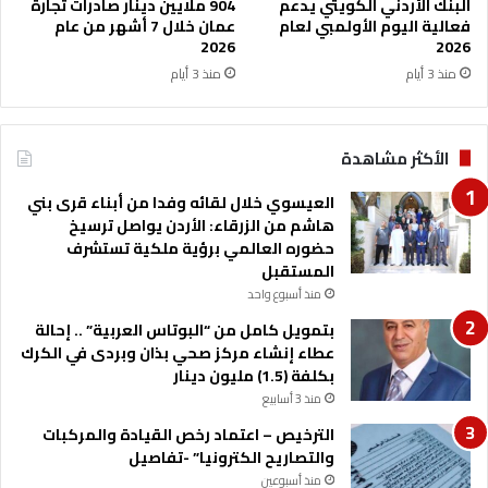
البنك الأردني الكويتي يدعم
904 ملايين دينار صادرات تجارة
ا
ز
فعالية اليوم الأولمبي لعام
عمان خلال 7 أشهر من عام
ع
ي
2026
2026
د
ا
منذ 3 أيام
منذ 3 أيام
ا
ل
ت
ر
ل
ف
الأكثر مشاهدة
أ
ا
ه
ع
العيسوي خلال لقائه وفدا من أبناء قرى بني
ل
ي
هاشم من الزرقاء: الأردن يواصل ترسيخ
غ
و
حضوره العالمي برؤية ملكية تستشرف
ز
ا
المستقبل
ة
ل
ت
منذ أسبوع واحد
م
ع
ع
بتمويل كامل من “البوتاس العربية” .. إحالة
ك
ا
عطاء إنشاء مركز صحي بذان وبردى في الكرك
س
ي
بكلفة (1.5) مليون دينار
ج
ط
منذ 3 أسابيع
و
ة
ه
الترخيص – اعتماد رخص القيادة والمركبات
و
ر
والتصاريح الكترونيا” -تفاصيل
ا
ا
ل
منذ أسبوعين