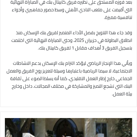
بعد فوزه المستحق على نظيره فريق كابيتال بنك في المباراة النهائية
التي أقيمت على ملعب النادي الأهلي وسط حضور جماهيري وأجواء
تنافسية مميزة.
وقد جاء هذا التتويج بفضل الأداء المتميز لفريق بنك الإسكان منذ
انطلاق البطولة في حزيران 2025، وحتى المباراة النهائية التي اختتمت
بتسجيل الفريق 3 أهداف مقابل 1 لفريق كابيتال بنك.
ويأتي هذا الإنجاز الرياضي ليؤكد التزام بنك الإسكان بدعم النشاطات
الاجتماعية، لا سيما الرياضية باعتبارها وسيلة لتعزيز روح الفريق والعمل
الجماعي خارج إطار العمل التقليدي، كما أنه يسلط الضوء على ثقافة
البنك التي تشجع التميز والمشاركة في مختلف المجالات، داخل وخارج
بيئة العمل.
ا
ل
ع