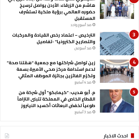
م
هاشم من الزرقاء: الأردن يواصل ترسيخ
ص
حضوره العالمي برؤية ملكية تستشرف
ا
المستقبل
ر
منذ أسبوع واحد
ف
الترخيص – اعتماد رخص القيادة والمركبات
ل
والتصاريح الكترونيا” -تفاصيل
س
د
منذ أسبوعين
ا
س
زين تواصل شراكتها مع جمعية “همّتنا صحة”
ي
لدعم استدامة مركز صحي الأميرة بسمة
ا
وتكرّم الفائزين بجائزة الموظف المثالي
ت
منذ 4 أسابيع
ك
م. أبو هديب: “كيمابكو” أول شركة من
ر
القطاع الخاص في المملكة تتبنى التزاماً
ة
طوعياً لخفض انبعاثات أكسيد النيتروز
ا
منذ 3 أسابيع
ل
ق
د
م
احدث الاخبار