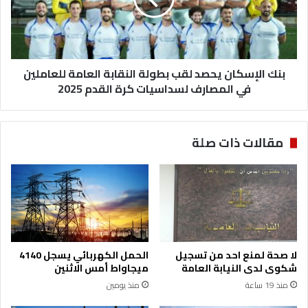
ل
ة
إ
ب
س
ر
ك
ض
ا
و
بنك الإسكان يحصد لقب بطولة النقابة العامة للعاملين
ن
ض
ي
في المصارف لسداسيات كرة القدم 2025
ح
ا
ص
ث
د
مقالات ذات صلة
ر
ل
س
ق
ق
ب
و
ب
ط
ط
ه
و
ع
ل
ن
ة
لا صحة لمنع احد من تسجيل
الحمل الكهربائي يسجل 4140
س
ا
شكوى لدى النيابة العامة
ميجاواط أمس الاثنين
ي
ل
منذ 19 ساعة
منذ يومين
ا
ن
ر
ق