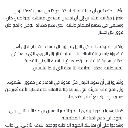
وأكد المتحدثون أن جلالة الملك لا يدّخر جهدًا في سبيل رفعة الأردن
وتعزيز مكانته، مشيرين إلى أن تحسين مستوى معيشة المواطنين كان
وسيبقى في صميم اهتمام جلالته، الذي يضع مصالح الوطن والمواطن
فوق كل اعتبار.
وثمّنوا الموقف الملكي النبيل في إرسال مساعدات عاجلة إلى أهل
غزة، وإشراف جلالة الملك على عمليات الإنزال الجوي، التي جاءت في
لحظة إنسانية فارقة، ما يؤكد صدق الانتماء الأردني للقضية
الفلسطينية، وجذور العلاقة التاريخية التي تربط الشعبين.
وأشاروا إلى أن صوت الأردن ظلّ مدويًا في الدفاع عن حقوق الشعوب،
وأن المواقف الجريئة التي يتبناها جلالة الملك تجاه قضايا الأمة تُعبر عن
ضمير حيّ لا يتراجع أمام الضغوط.
كما نوهوا بالدور الريادي لسمو الأمير الحسين بن عبدالله الثاني، ولي
العهد، في دعم المبادرات المجتمعية.
وشددوا على أن تماسك الجبهة الداخلية ووحدة الصف الأردني، إلى جانب