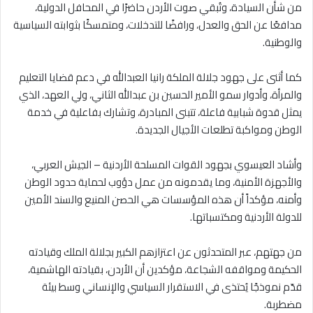
من شأن السيادة، وتُبقي صوت الأردن حاضرًا في المحافل الدولية،
مدافعًا عن الحق والعدل، ورافضًا للتدخلات، ومتمسكًا بثوابته السياسية
والوطنية.
كما أثنى على جهود جلالة الملكة رانيا العبدالله في دعم قضايا التعليم
والمرأة، وأدوار سمو الأمير الحسين بن عبدالله الثاني، ولي العهد، الذي
يمثل قدوة شبابية فاعلة، تتبنى المبادرة، وتشارك بفاعلية في خدمة
الوطن ومواكبة تطلعات الأجيال الجديدة.
وأشاد العيسوي بجهود القوات المسلحة الأردنية – الجيش العربي،
والأجهزة الأمنية، وما يقدمونه من عمل دؤوب لحماية حدود الوطن
وأمنه، مؤكداً أن هذه المؤسسات هي الحصن المنيع والسند الأمين
للدولة الأردنية ومكتسباتها.
من جهتهم، عبر المتحدثون عن اعتزازهم الكبير بجلالة الملك وقيادته
الحكيمة ومواقفه الشجاعة، مؤكدين أن الأردن، بقيادته الهاشمية،
قدّم نموذجًا يُحتذى في الاستقرار السياسي والإنساني وسط بيئة
مضطربة.