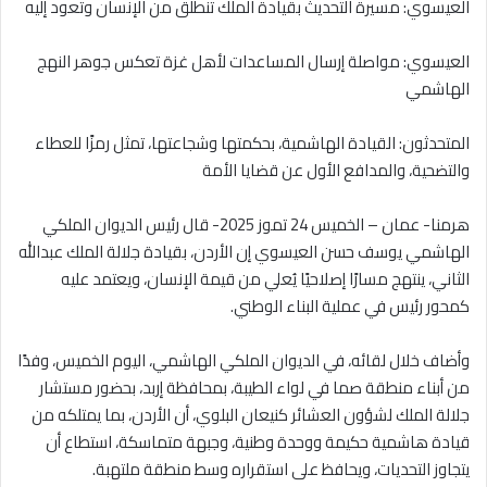
العيسوي: مسيرة التحديث بقيادة الملك تنطلق من الإنسان وتعود إليه
العيسوي: مواصلة إرسال المساعدات لأهل غزة تعكس جوهر النهج
الهاشمي
المتحدثون: القيادة الهاشمية، بحكمتها وشجاعتها، تمثل رمزًا للعطاء
والتضحية، والمدافع الأول عن قضايا الأمة
هرمنا- عمان – الخميس 24 تموز 2025- قال رئيس الديوان الملكي
الهاشمي يوسف حسن العيسوي إن الأردن، بقيادة جلالة الملك عبدالله
الثاني، ينتهج مسارًا إصلاحيًا يُعلي من قيمة الإنسان، ويعتمد عليه
كمحور رئيس في عملية البناء الوطني.
وأضاف خلال لقائه، في الديوان الملكي الهاشمي، اليوم الخميس، وفدًا
من أبناء منطقة صما في لواء الطيبة، بمحافظة إربد، بحضور مستشار
جلالة الملك لشؤون العشائر كنيعان البلوي، أن الأردن، بما يمتلكه من
قيادة هاشمية حكيمة ووحدة وطنية، وجبهة متماسكة، استطاع أن
يتجاوز التحديات، ويحافظ على استقراره وسط منطقة ملتهبة.