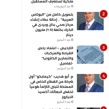
ملكية تستشرف المستقبل
منذ أسبوع واحد
بتمويل كامل من “البوتاس
العربية” .. إحالة عطاء إنشاء
مركز صحي بذان وبردى في
الكرك بكلفة (1.5) مليون
دينار
منذ 3 أسابيع
الترخيص – اعتماد رخص
القيادة والمركبات
والتصاريح الكترونيا”
-تفاصيل
منذ أسبوعين
م. أبو هديب: “كيمابكو” أول
شركة من القطاع الخاص في
المملكة تتبنى التزاماً طوعياً
لخفض انبعاثات أكسيد
النيتروز
منذ 3 أسابيع