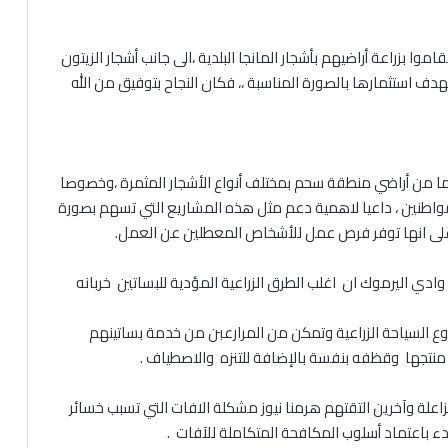
وا بزراعة أراضيهم بأشجار المانجا البلدية ،الى جانب أشجار الزيتون
هدف استثمارها بالصورة المناسبة ،، فكان النجاح بتوفيق من الله
دونما من أراضي منطقة سحم بمختلف أنواع الأشجار المثمرة ،وخصوصا
لمواطنين ، داعيا لاهمية دعم مثل هذه المشاريع التي تسهم بصورة
لى انها توفر فرص عمل للأشخاص المعطلين عن العمل.
دي اليرموك ان اغلب الطرق الزراعية المؤدية للبساتين خربانه
وع السياحة الزراعية وتمكن من المرارعبن من خدمة بساتينهم
 منتجها وقظفه بنفسة بالإضافة للتنزه والاصطياف .
اعلة وآخرين التقتهم هرمنا نيوز مشكلة الافات التي تسبب خسائر
بدء باعتماد أسلوب المكافحة المتكاملة للآفات .