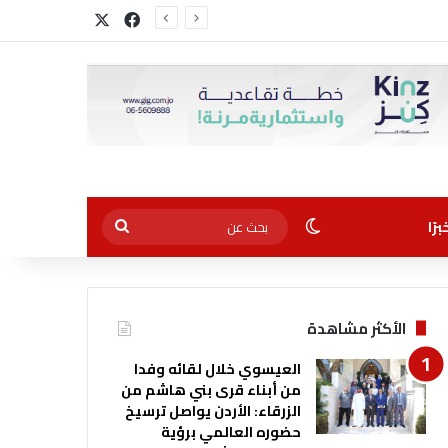
‫X
فيسبوك
الوضع المظلم
بحث
رًا
عن
الأكثر مشاهدة
العيسوي خلال لقائه وفدا
من أبناء قرى بني هاشم من
الزرقاء: الأردن يواصل ترسيخ
حضوره العالمي برؤية