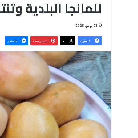
للمانجا البلدية وتنت
28 يوليو، 2025
فيسبوك
‫X
بينتيريست
ماسنجر