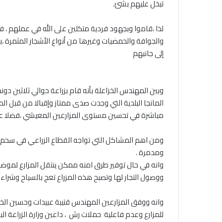
تبخل عليهم بشئ.
‎لذا ،قاموا وبجهود فردية متكلين على الله في عملهم ، فقام
والجوافة والحمضيات وغيرها من أنواع الأشجار المثمرة ،ب
إلى جانبهم
‎وبين المهندس الخزاعلة بأنه قام بزراعة حوالي ثلاثين 
المانجا البلدية التي وجدت صدى ممتاز وإقبالا من قبل ا
مباشرة في تحسين مستوى المزارعين المعيشي ،فضلا ع
‎ومن اهم المشاكل التي تواجه القطاع الزراعي في سحم وا
ومدمرة .
‎وانه في حال توفير طرق امنه ممكن ينتقل المزارع لموض
ووصول التجار لها وتصبح هذه المزراع تعج بالسياح وشراء
‎وانه ووفق المزارعين المهندس قتيبة عبيدات وحسين الخز
للمزارع وعدم فاعلية حملات رش ، داعين وزارة الزراعة ال