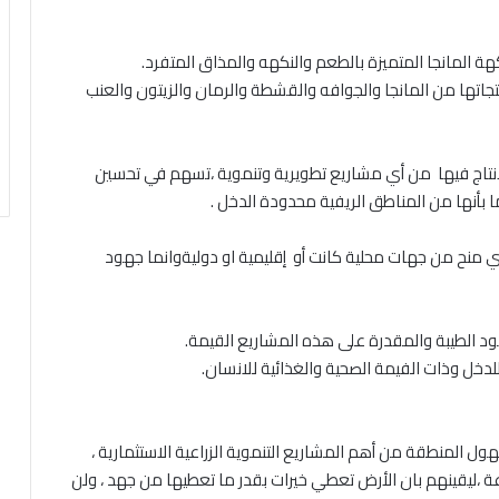
نتجاتها من المانجا والجوافه والقشطة والرمان والزيتون والعنب
الإنتاج فيها من أي مشاريع تطويرية وتنموية ،تسهم في تحسين
ا بأنها من المناطق الريفية محدودة الدخل .
ي منح من جهات محلية كانت أو إقليمية او دوليةوانما جهود
ول المنطقة من أهم المشاريع التنموية الزراعية الاستثمارية ،
ن الشباب أثروا ث٣العمل في الزراعة ،ليقينهم بان الأرض تعطي خيرات بقدر ما تعطيها من جهد ، ولن