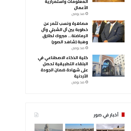
المعلومات واستمرارية
الأعمال
منذ يومين
مصاهرة ونسب تثمر عن
خطوبة بين آل الشبلي وآل
الرماضنة… مبروك لطارق
وهبة (شاهد الصور)
منذ يومين
كلية الذكاء الاصطناعي في
البلقاء التطبيقية تحصل
على شهادة ضمان الجودة
الأردنية
منذ يومين
أخبار في صور