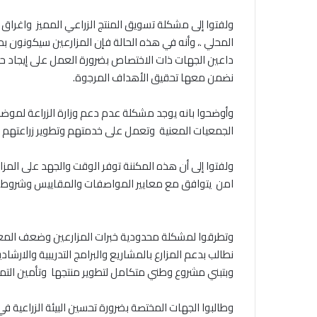
‎ولفتوا إلى مشكلة تسويق المنتج الزراعي المميز واغراق 
المحلي .، وأنه في هذه الحالة فإن المزارعين سيكونون ب
داعين الجهات ذات الاختصاص بضرورة العمل على إيجاد حل
نضمن معها تحقيق الأهداف المرجوة.
‎وأوضحوا بانه يوجد مشكلة عدم دعم وزارة الزراعة لموضوع
الجمعيات المعنية وتعمل على خدمتهم وتطوير زراعتهم .
‎ولفتوا إلى أن هذه المكننة توفر الوقت والجهد على المز
امن يتوافق مع معايير المواصفات والمقاييس وشروط ال
‎وتطرقوا لمشكلة محدودية خبرات المزارعين وضعف المعلو
نطالب بدعم المزارع بالمشاريع والبرامج التدريبية والارشاد
‎وطالبوا الجهات المختصة بضرورة تحسين البيئة الزراعية 