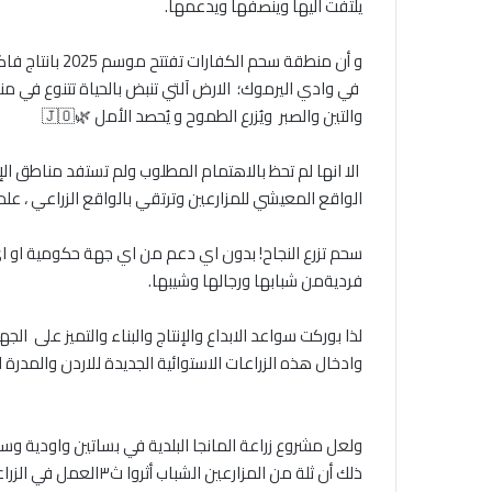
يلتفت اليها وينصفها ويدعمها.
‎ في وادي اليرموك؛ الارض آلتي تنبض بالحياة تتنوع في م
والتين والصبر ويُزرع الطموح و يُحصد الأمل 🌿🇯🇴
‎ الا انها لم تحظ بالاهتمام المطلوب ولم تستفد مناطق 
الواقع المعيشي للمزارعين وترتقي بالواقع الزراعي ، علم
‎سحم تزرع النجاح! بدون اي دعم من اي جهة حكومية او ا
فرديةمن شبابها ورجالها وشيبها.
‎ولعل مشروع زراعة المانجا البلدية في بساتين واودية وسه
ذلك أن ثلة من المزارعي