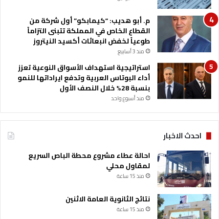
ج
ا
م. أبو هديب: “كيمابكو” أول شركة من
ز
القطاع الخاص في المملكة تتبنى التزاماً
ه
طوعياً لخفض انبعاثات أكسيد النيتروز
ا
منذ 3 أسابيع
استراتيجية استهداف الأسواق النوعية تعزز
أداء البوتاس العربية وتدفع ايراداتها للنمو
بنسبة 28% خلال النصف الأول
منذ أسبوع واحد
احدث الاخبار
احالة عطاء مشروع محطة الباص السريع
لمقاول محلي
منذ 15 ساعة
نتائج الثانوية العامة الاثنين
منذ 15 ساعة