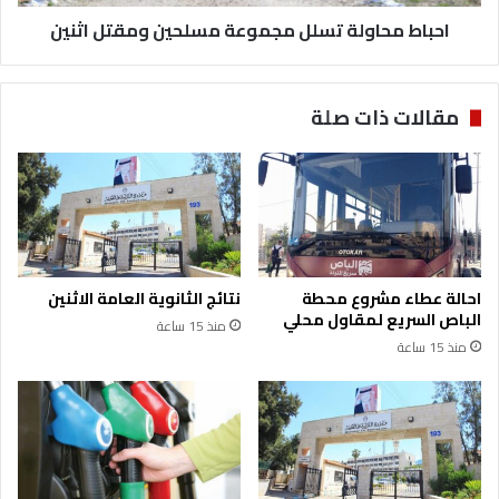
ا
و
ل
احباط محاولة تسلل مجموعة مسلحين ومقتل اثنين
ل
ا
ة
و
ت
ل
س
مقالات ذات صلة
ى
ل
ل
ل
ت
م
و
ج
س
م
ع
و
ة
ع
ط
ة
احالة عطاء مشروع محطة
نتائج الثانوية العامة الاثنين
ر
م
الباص السريع لمقاول محلي
منذ 15 ساعة
ي
س
منذ 15 ساعة
ق
ل
م
ح
ع
ي
ا
ن
ن
و
ا
م
ل
ق