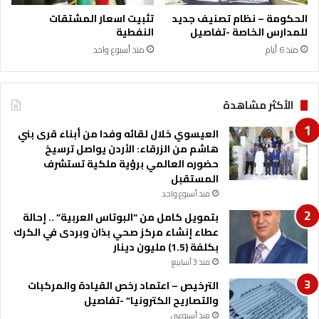
م
ت
الحكومة – نظام تصنيف جديد
تثبيت اسعار المشتقات
د
ل
للمدارس الخاصة -تفاصيل
النفطية
و
ا
منذ 6 أيام
منذ أسبوع واحد
ر
ث
ة
ن
ق
ي
ب
ن
الأكثر مشاهدة
ل
ش
العيسوي خلال لقائه وفدا من أبناء قرى بني
ه
هاشم من الزرقاء: الأردن يواصل ترسيخ
ر
حضوره العالمي برؤية ملكية تستشرف
ي
المستقبل
ن
منذ أسبوع واحد
م
بتمويل كامل من “البوتاس العربية” .. إحالة
ن
عطاء إنشاء مركز صحي بذان وبردى في الكرك
م
بكلفة (1.5) مليون دينار
و
منذ 3 أسابيع
ع
د
الترخيص – اعتماد رخص القيادة والمركبات
ا
والتصاريح الكترونيا” -تفاصيل
ن
منذ أسبوعين