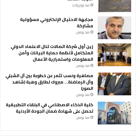
منذ يوم واحد
مجابهة الاحتيال الإلكتروني مسؤولية
مشتركة
منذ يومين
زين أول شركة اتصالات تنال الاعتماد الدولي
المتكامل لأنظمة حماية البيانات وأمن
المعلومات واستمرارية الأعمال
منذ يومين
مصاهرة ونسب تثمر عن خطوبة بين آل الشبلي
وآل الرماضنة… مبروك لطارق وهبة (شاهد
الصور)
منذ يومين
كلية الذكاء الاصطناعي في البلقاء التطبيقية
تحصل على شهادة ضمان الجودة الأردنية
منذ يومين