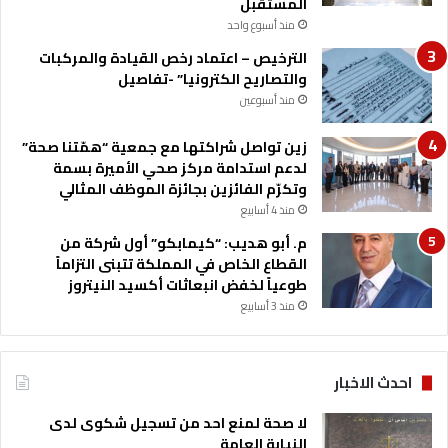
المستقبل
منذ أسبوع واحد
الترخيص – اعتماد رخص القيادة والمركبات
والتصاريح الكترونيا” -تفاصيل
منذ أسبوعين
زين تواصل شراكتها مع جمعية “همّتنا صحة”
لدعم استدامة مركز صحي الأميرة بسمة
وتكرّم الفائزين بجائزة الموظف المثالي
منذ 4 أسابيع
م. أبو هديب: “كيمابكو” أول شركة من
القطاع الخاص في المملكة تتبنى التزاماً
طوعياً لخفض انبعاثات أكسيد النيتروز
منذ 3 أسابيع
احدث الاخبار
لا صحة لمنع احد من تسجيل شكوى لدى
النيابة العامة