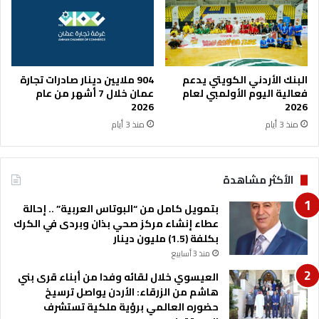
ف
خ
س
ل
ة
ا
ل
7
أ
البنك الأردني الكويتي يدعم
904 ملايين دينار صادرات تجارة
ش
فعالية اليوم الأولمبي لعام
عمان خلال 7 أشهر من عام
2026
2026
ه
ر
منذ 3 أيام
منذ 3 أيام
الأكثر مشاهدة
بتمويل كامل من “البوتاس العربية” .. إحالة
عطاء إنشاء مركز صحي بذان وبردى في الكرك
بكلفة (1.5) مليون دينار
منذ 3 أسابيع
العيسوي خلال لقائه وفدا من أبناء قرى بني
هاشم من الزرقاء: الأردن يواصل ترسيخ
حضوره العالمي برؤية ملكية تستشرف