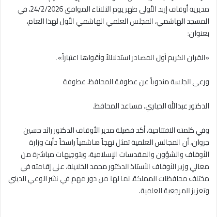
مديرية أوقاف إربد الأولى ظهر يوم الثلاثاء الموافق 24/2/2026، في
المسجد الهاشمي، المجلس العلمي الهاشمي الأول لهذا العام،
بعنوان:
«القرآن الكريم أول المصادر استدلاللاً وأقواها اعتباراً».
ورعى الجلسة مندوباً عن عطوفة المحافظ، عطوفة
الدكتور عبدالله الحياري، مساعد المحافظ.
وفي كلمته الافتتاحية، أكد فضيلة مدير الأوقاف الدكتور رائد حسين
جروان، أن المجالس العلمية تمثل نهجاً هاشمياً راسخاً دأبت وزارة
الأوقاف والشؤون والمقدسات الإسلامية، وبتوجيهات مباشرة من
معالي وزير الأوقاف الأستاذ الدكتور محمد الخلايلة، على إقامته في
مختلف محافظات المملكة، لما لها من دور مهم في نشر الوعي الديني
وتعزيز المرجعية العلمية.