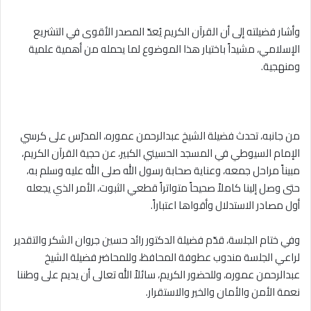
وأشار فضيلته إلى أن القرآن الكريم يُعدّ المصدر الأقوى في التشريع
الإسلامي، مشيداً باختيار هذا الموضوع لما يحمله من أهمية علمية
ومنهجية.
من جانبه، تحدث فضيلة الشيخ عبدالرحمن عموره، المدرّس على كرسي
الإمام السيوطي في المسجد الحسيني الكبير، عن حجية القرآن الكريم،
مبيناً مراحل جمعه، وعناية صحابة رسول الله صلى الله عليه وسلم به،
حتى وصل إلينا كاملاً صحيحاً متواتراً قطعي الثبوت، الأمر الذي يجعله
أول مصادر الاستدلال وأقواها اعتباراً.
وفي ختام الجلسة، قدّم فضيلة الدكتور رائد حسين جروان الشكر والتقدير
لراعي الجلسة مندوب عطوفة المحافظ، وللمحاضر فضيلة الشيخ
عبدالرحمن عموره، وللحضور الكريم، سائلاً الله تعالى أن يديم على وطننا
نعمة الأمن والأمان والخير والاستقرار.