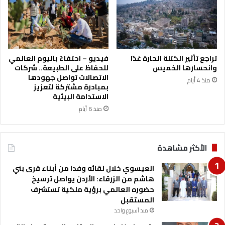
ا
ض
ق
ج
و
و
ا
ي
ل
غ
م
دً
تراجع تأثير الكتلة الحارة غدًا
فيديو – احتفاءً باليوم العالمي
ن
ا
وانحسارها الخميس
للحفاظ على الطبيعة.. شركات
ش
الاتصالات تواصل جهودها
منذ 4 أيام
آ
بمبادرة مشتركة لتعزيز
ت
الاستدامة البيئية
ا
منذ 6 أيام
ل
غ
ذ
الأكثر مشاهدة
ا
ئ
العيسوي خلال لقائه وفدا من أبناء قرى بني
ي
هاشم من الزرقاء: الأردن يواصل ترسيخ
ة
حضوره العالمي برؤية ملكية تستشرف
ف
المستقبل
ي
ر
منذ أسبوع واحد
م