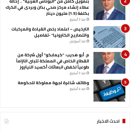
بتمويل كامل من “البوتاس العربية” .. إحالة
ض
عطاء إنشاء مركز صحي بذان وبردى في الكرك
ا
بكلفة (1.5) مليون دينار
ن
منذ 3 أسابيع
الترخيص – اعتماد رخص القيادة والمركبات
والتصاريح الكترونيا” -تفاصيل
منذ أسبوعين
م. أبو هديب: “كيمابكو” أول شركة من
القطاع الخاص في المملكة تتبنى التزاماً
طوعياً لخفض انبعاثات أكسيد النيتروز
منذ 3 أسابيع
وظائف شاغرة لجهة مملوكة للحكومة
منذ 4 أسابيع
احدث الاخبار