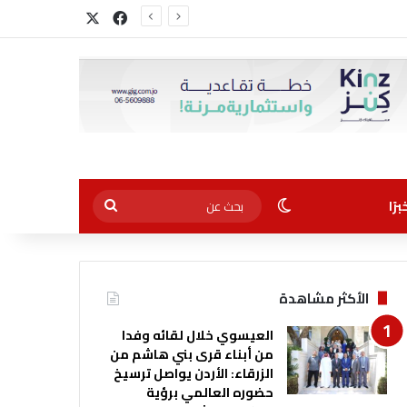
‫X
فيسبوك
الوضع المظلم
بحث
رًا
عن
الأكثر مشاهدة
العيسوي خلال لقائه وفدا
من أبناء قرى بني هاشم من
الزرقاء: الأردن يواصل ترسيخ
حضوره العالمي برؤية