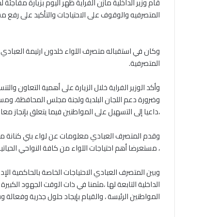
‎قام وزير الداخلية مازن الفراية ظهر اليوم بزيارة مفاجئة
المتصرفيه والوقوف على الاحتياجات والتأكيد على رفع 
‎وكان في استقباله متصرف اللواء خلدون ارتيمة العباد
المتصرفية.
‎وأكد الوزير الفراية خلال الزيارة على أهمية التعاون وا
وضرورة دعم اللجان البلدية ولجنة مجلس المحافظة، ومسان
،داعيا إلى التسهيل على المواطنين فيما يتعلق بإنجاز معا
‎وقدم المتصرف العبادي معلومات عن لواء بني كنانة من
، مستعرضا أهم احتياجات اللواء من كافة النواحي الحياتي
‎وبين المتصرف العبادي الاحتياجات الخاصة بالحاكمية الإ
الداخلية التابعة لها ،مثمنا في ذات الوقت الجهود الكبير
المواطنين الرئيسة ، والقيام بإيجاد حلول جذرية وفعالة و