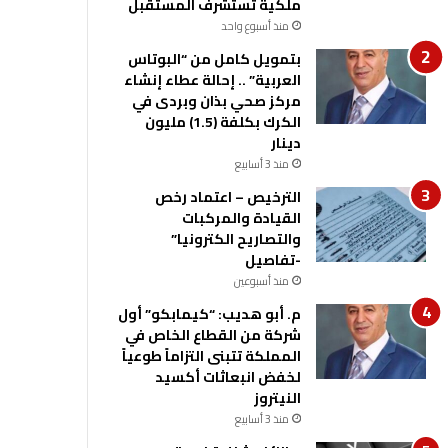
ملكية تستشرف المستقبل
منذ أسبوع واحد
بتمويل كامل من “البوتاس
العربية” .. إحالة عطاء إنشاء
مركز صحي بذان وبردى في
الكرك بكلفة (1.5) مليون
دينار
منذ 3 أسابيع
الترخيص – اعتماد رخص
القيادة والمركبات
والتصاريح الكترونيا”
-تفاصيل
منذ أسبوعين
م. أبو هديب: “كيمابكو” أول
شركة من القطاع الخاص في
المملكة تتبنى التزاماً طوعياً
لخفض انبعاثات أكسيد
النيتروز
منذ 3 أسابيع