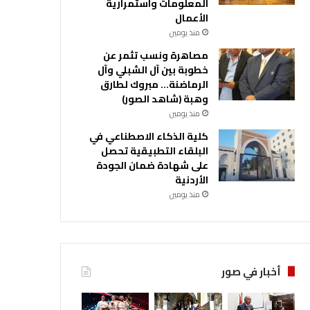
المعلومات واستمرارية
الأعمال
منذ يومين
مصاهرة ونسب تثمر عن
خطوبة بين آل الشبلي وآل
الرماضنة… مبروك لطارق
وهبة (شاهد الصور)
منذ يومين
كلية الذكاء الاصطناعي في
البلقاء التطبيقية تحصل
على شهادة ضمان الجودة
الأردنية
منذ يومين
أخبار في صور