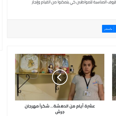
لظروف المناسبة للمواطنين كي يتمكنوا من القيام وإنجاز
ماسنجر
ع
ش
ر
ة
أ
ي
ا
م
م
عشرة أيام من الدهشة... شكراً مهرجان
ن
ا
جرش