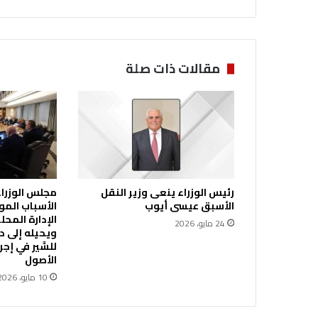
ة
خ
م
س
ي
مقالات ذات صلة
ن
ي
د
ا
خ
ل
م
ر
رئيس الوزراء ينعى وزير النقل
مجلس الوزراء 
ك
الأسبق عيسى أيوب
الأسباب المو
ب
24 مايو، 2026
ت
ويحيله إلى ديو
ه
للسَّير في إ
ف
الأصول
ي
10 مايو، 2026
ب
ن
ي