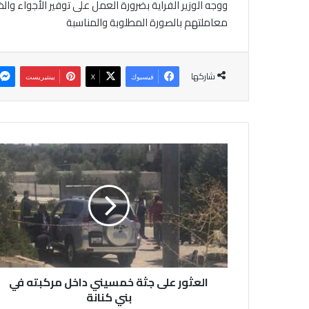
‎ووجه الوزير الفراية بضرورة العمل على توفير الأجواء وا
معاملتهم بالصورة المطلوبة والمناسبة
شاركها
فيسبوك
‫X
بينتيريست
ا
ل
ع
ث
و
ر
ع
ل
ى
العثور على جثة خمسيني داخل مركبته في
ج
ث
بني كنانة