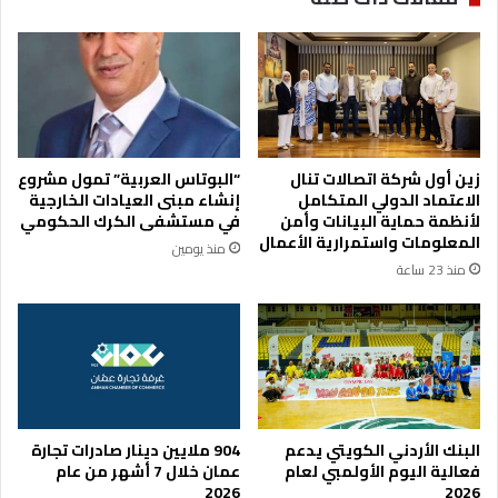
ز
ي
ة
ق
ا
د
ل
ي
ا
ر
م
ع
ن
ل
ي
زين أول شركة اتصالات تنال
“البوتاس العربية” تمول مشروع
ا
ة
الاعتماد الدولي المتكامل
إنشاء مبنى العيادات الخارجية
و
ك
لأنظمة حماية البيانات وأمن
في مستشفى الكرك الحكومي
م
ا
المعلومات واستمرارية الأعمال
منذ يومين
ث
ف
منذ 23 ساعة
ل
ة
ث
ب
ا
ذ
ل
ك
م
ر
ص
ى
ر
ا
ي
ل
البنك الأردني الكويتي يدعم
904 ملايين دينار صادرات تجارة
ث
فعالية اليوم الأولمبي لعام
عمان خلال 7 أشهر من عام
و
2026
2026