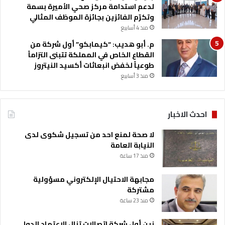
لدعم استدامة مركز صحي الأميرة بسمة
وتكرّم الفائزين بجائزة الموظف المثالي
منذ 4 أسابيع
م. أبو هديب: “كيمابكو” أول شركة من
القطاع الخاص في المملكة تتبنى التزاماً
طوعياً لخفض انبعاثات أكسيد النيتروز
منذ 3 أسابيع
احدث الاخبار
لا صحة لمنع احد من تسجيل شكوى لدى
النيابة العامة
منذ 17 ساعة
مجابهة الاحتيال الإلكتروني مسؤولية
مشتركة
منذ 23 ساعة
زين أول شركة اتصالات تنال الاعتماد الدولي