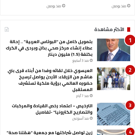
ر
منذ يومين
منذ يومين
ة
و
ي
الأكثر مشاهدة
و
م
بتمويل كامل من “البوتاس العربية” .. إحالة
ا
عطاء إنشاء مركز صحي بذان وبردى في الكرك
ل
بكلفة (1.5) مليون دينار
ج
منذ 3 أسابيع
ي
ش
العيسوي خلال لقائه وفدا من أبناء قرى بني
هاشم من الزرقاء: الأردن يواصل ترسيخ
حضوره العالمي برؤية ملكية تستشرف
المستقبل
منذ 7 أيام
الترخيص – اعتماد رخص القيادة والمركبات
والتصاريح الكترونيا” -تفاصيل
منذ أسبوعين
زين تواصل شراكتها مع جمعية “همّتنا صحة”