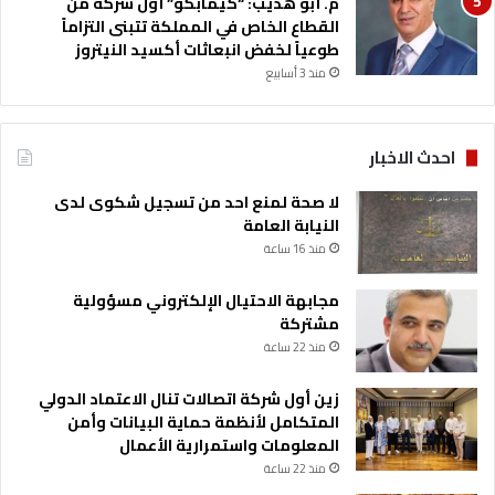
م. أبو هديب: “كيمابكو” أول شركة من
القطاع الخاص في المملكة تتبنى التزاماً
طوعياً لخفض انبعاثات أكسيد النيتروز
منذ 3 أسابيع
احدث الاخبار
لا صحة لمنع احد من تسجيل شكوى لدى
النيابة العامة
منذ 16 ساعة
مجابهة الاحتيال الإلكتروني مسؤولية
مشتركة
منذ 22 ساعة
زين أول شركة اتصالات تنال الاعتماد الدولي
المتكامل لأنظمة حماية البيانات وأمن
المعلومات واستمرارية الأعمال
منذ 22 ساعة