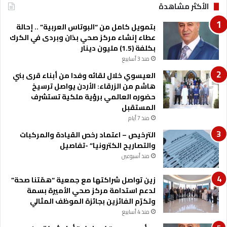
الأكثر مشاهدة
أ
م
بتمويل كامل من “البوتاس العربية” .. إحالة
ط
عطاء إنشاء مركز صحي بذان وبردى في الكرك
ا
بكلفة (1.5) مليون دينار
ر
منذ 3 أسابيع
ف
ي
العيسوي خلال لقائه وفدا من أبناء قرى بني
ع
هاشم من الزرقاء: الأردن يواصل ترسيخ
د
حضوره العالمي برؤية ملكية تستشرف
ة
المستقبل
م
منذ 7 أيام
ن
الترخيص – اعتماد رخص القيادة والمركبات
ا
والتصاريح الكترونيا” -تفاصيل
ط
ق
منذ أسبوعين
زين تواصل شراكتها مع جمعية “همّتنا صحة”
لدعم استدامة مركز صحي الأميرة بسمة
وتكرّم الفائزين بجائزة الموظف المثالي
منذ 4 أسابيع