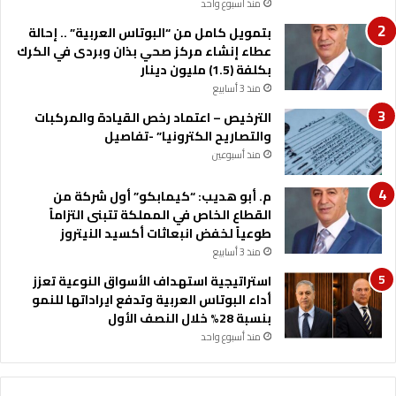
منذ أسبوع واحد
بتمويل كامل من “البوتاس العربية” .. إحالة
عطاء إنشاء مركز صحي بذان وبردى في الكرك
بكلفة (1.5) مليون دينار
منذ 3 أسابيع
الترخيص – اعتماد رخص القيادة والمركبات
والتصاريح الكترونيا” -تفاصيل
منذ أسبوعين
م. أبو هديب: “كيمابكو” أول شركة من
القطاع الخاص في المملكة تتبنى التزاماً
طوعياً لخفض انبعاثات أكسيد النيتروز
منذ 3 أسابيع
استراتيجية استهداف الأسواق النوعية تعزز
أداء البوتاس العربية وتدفع ايراداتها للنمو
بنسبة 28% خلال النصف الأول
منذ أسبوع واحد