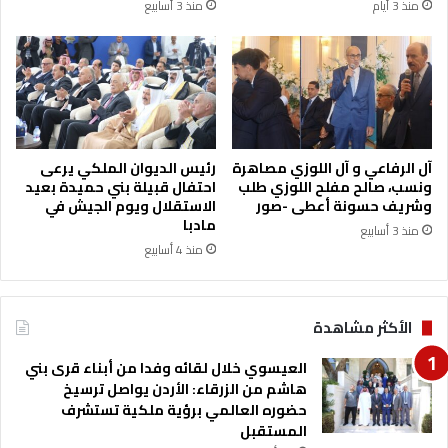
منذ 3 أيام
منذ 3 أسابيع
آل الرفاعي و آل اللوزي مصاهرة
رئيس الديوان الملكي يرعى
ونسب، صالح مفلح اللوزي طلب
احتفال قبيلة بني حميدة بعيد
وشريف حسونة أعطى -صور
الاستقلال ويوم الجيش في
مادبا
منذ 3 أسابيع
منذ 4 أسابيع
الأكثر مشاهدة
العيسوي خلال لقائه وفدا من أبناء قرى بني
هاشم من الزرقاء: الأردن يواصل ترسيخ
حضوره العالمي برؤية ملكية تستشرف
المستقبل