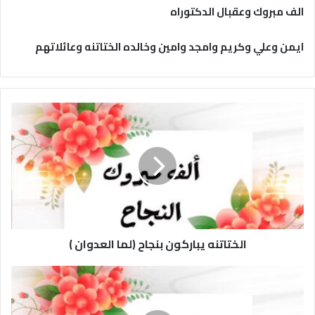
الف مبروك وعقبال الدكتوراه
ايمن وعلي وكريم وامجد وامين وخالده الختاتنه وعائلاتهم
ا
ل
خ
ت
ا
ت
ن
ه
ي
الختاتنه يباركون بنجاح (لما العدوان )
ب
ا
ر
ح
ك
ل
و
ا