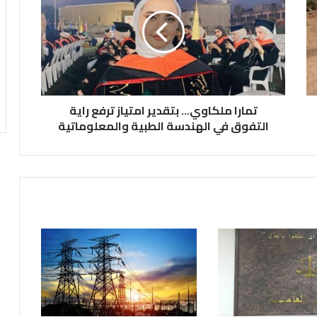
ا
ر
ا
م
ل
ك
ا
تمارا ملكاوي… بتقدير امتياز ترفع راية
و
ي
التفوق في الهندسة الطبية والمعلوماتية
…
ب
ت
ق
د
ي
ر
ا
م
ت
ي
ا
ز