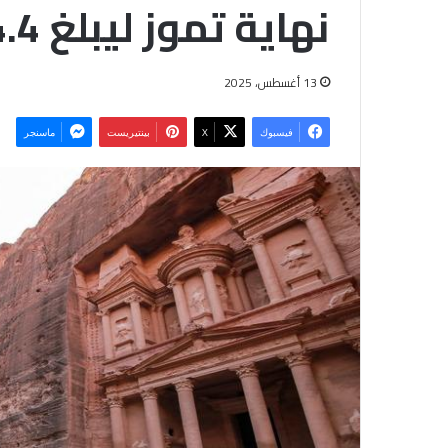
نهاية تموز ليبلغ 4.4 مليار دولار
13 أغسطس، 2025
فيسبوك
‫X
بينتيريست
ماسنجر