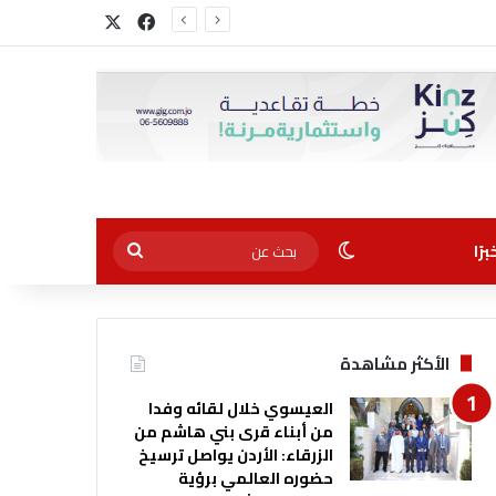
‫X
فيسبوك
الوضع المظلم
بحث
رًا
عن
الأكثر مشاهدة
العيسوي خلال لقائه وفدا
من أبناء قرى بني هاشم من
الزرقاء: الأردن يواصل ترسيخ
حضوره العالمي برؤية