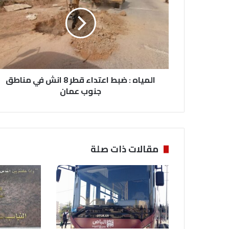
م
ي
ا
ه
:
ض
ب
المياه : ضبط اعتداء قطر 8 انش في مناطق
ط
ا
جنوب عمان
ع
ت
د
ا
ء
مقالات ذات صلة
ق
ط
ر
8
ا
ن
ش
ف