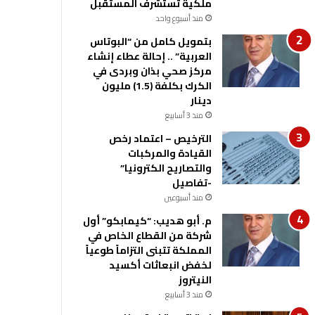
ملكية تستشرف المستقبل
منذ أسبوع واحد
بتمويل كامل من “البوتاس
العربية” .. إحالة عطاء إنشاء
مركز صحي بذان وبردى في
الكرك بكلفة (1.5) مليون
دينار
منذ 3 أسابيع
الترخيص – اعتماد رخص
القيادة والمركبات
والتصاريح الكترونيا”
-تفاصيل
منذ أسبوعين
م. أبو هديب: “كيمابكو” أول
شركة من القطاع الخاص في
المملكة تتبنى التزاماً طوعياً
لخفض انبعاثات أكسيد
النيتروز
منذ 3 أسابيع