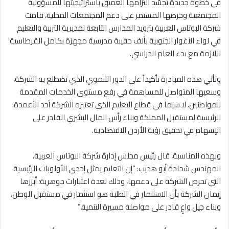
في خطوة جديدة تجسّد التزامها العميق باستراتيجيتها للمسؤولية
المجتمعية وحرصها المستمر على دعم المجتمعات المحلية، قامت
شركة البوتاس العربية بتزويد المدارس التابعة لمديرية التربية والتعليم
في لواء الأغوار الجنوبية بألف حقيبة مدرسية مجهزة بكامل القرطاسية
اللازمة مع بدء العام الدراسي.
وتأتي هذه المبادرة تأكيداً على الدور التنموي الذي تضطلع به الشركة،
وسعيها المتواصل للمساهمة في رفع مستوى الخدمات المقدمة
للمواطنين، لا سيما في قطاع التعليم الذي تعتبره الشركة أحد الأعمدة
الرئيسية لمستقبل المملكة وبناء رأس المال البشري القادر على
الإسهام في تحقيق رؤية الأردن الاقتصادية.
وبهذه المناسبة، قال رئيس مجلس إدارة شركة البوتاس العربية،
المهندس شحادة أبو هديب: “إن التعليم يمثل إحدى الأولويات الرئيسية
التي تحرص الشركة على دعمها، وذلك لعدة اعتبارات جوهرية؛ أبرزها
إيمان الشركة بأن الاستثمار في الطلبة هو استثمار في مستقبل الوطن،
وبناء جيل واعٍ قادر على مواصلة مسيرة التنمية.”