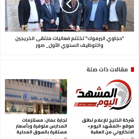
ل
و
ت
ي
ح
ا
د
ل
ي
ي
ث
"حجاوي اليرموك" تختتم فعاليات ملتقى الخريجين
ر
ا
م
والتوظيف السنوي الأول_ صور
ل
و
ق
ك
ط
"
مقالات ذات صلة
ا
ت
ع
خ
ا
ت
ل
ت
ع
م
ا
ف
م
ع
ا
شركة الخليج للإعلام تطلق
تجارة عمان: مستلزمات
ل
موقع «المشهد اليوم»
المدارس متوفرة وبأسعار
ي
الالكتروني من العقبة
مستقرة بالسوق المحلية
ا