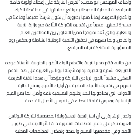
وأضاف المهندس أبو هديب: “تحرص الشركة على إعطاء أولوية خاصة
للمجتمعات المحلية المحيطة بمواقع عملياتها في محافظة الكرك
والأغوار الجنوبية، إيماناً منها بضرورة أن تكون شريكاً حقيقياً وفاعلاً في
مسيرة تنميتها، معرباً عن تقديره للشراكة البنّاءة مع وزارة التربية
والتعليم، والتي تُعد نموذجاً مميزاً للتعاون بين القطاعين العام
والخاص، وبما يسهم في تحقيق التنمية الوطنية الشاملة ويعكس روح
المسؤولية المشتركة تجاه المجتمع.
من جانبه، قدّم مدير التربية والتعليم للواء الأغوار الجنوبية، الأستاذ عوده
الضرابعة، شكره وتقديره لإدارة شركة البوتاس العربية على هذا الدعم
السخي، مشيداً بالدور الريادي للشركة ومؤكداً أن هذه اللفتة الكريمة
تسهم في تخفيف الأعباء المادية عن أولياء الأمور، وتمنح الطلبة
الأدوات التي يحتاجونها لبدء رحلتهم التعليمية بثقة وأمل، بما يعزز القيم
الإنسانية ويغرس ثقافة العطاء في نفوس الأجيال القادمة.
وتجدر الإشارة إلى أن استراتيجية المسؤولية المجتمعية لشركة البوتاس
العربية تركز على دعم القطاعات التنموية ذات الأثر الاجتماعي طويل
الأمد، وفي مقدمتها التعليم والصحة وتمكين المجتمعات المحلية