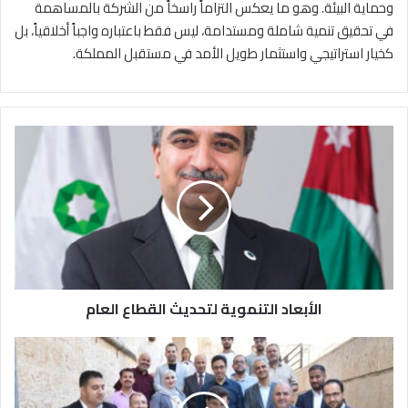
وحماية البيئة. وهو ما يعكس التزاماً راسخاً من الشركة بالمساهمة
في تحقيق تنمية شاملة ومستدامة، ليس فقط باعتباره واجباً أخلاقياً، بل
كخيار استراتيجي واستثمار طويل الأمد في مستقبل المملكة.
ا
ل
أ
ب
ع
ا
د
ا
ل
الأبعاد التنموية لتحديث القطاع العام
ت
ن
م
"
و
ح
ي
ج
ة
ا