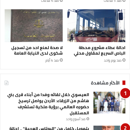
منذ 5 ساعات
منذ 6 ساعات
ت
م
ل
ت
ق
ى
ا
ل
احالة عطاء مشروع محطة
لا صحة لمنع احد من تسجيل
خ
الباص السريع لمقاول محلي
شكوى لدى النيابة العامة
ر
منذ يوم واحد
منذ 4 أيام
ي
ج
ي
ن
الأكثر مشاهدة
و
ا
العيسوي خلال لقائه وفدا من أبناء قرى بني
ل
هاشم من الزرقاء: الأردن يواصل ترسيخ
ت
حضوره العالمي برؤية ملكية تستشرف
و
المستقبل
ظ
منذ أسبوع واحد
ي
بتمويل كامل من “البوتاس العربية” .. إحالة