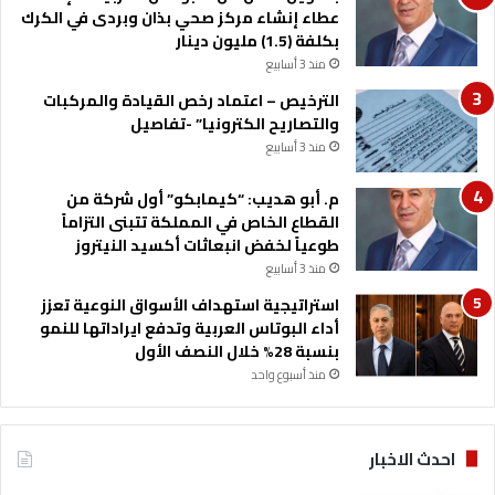
ف
عطاء إنشاء مركز صحي بذان وبردى في الكرك
ا
بكلفة (1.5) مليون دينار
ل
منذ 3 أسابيع
س
ن
الترخيص – اعتماد رخص القيادة والمركبات
و
والتصاريح الكترونيا” -تفاصيل
ي
منذ 3 أسابيع
ا
ل
م. أبو هديب: “كيمابكو” أول شركة من
أ
القطاع الخاص في المملكة تتبنى التزاماً
و
طوعياً لخفض انبعاثات أكسيد النيتروز
ل
منذ 3 أسابيع
_
استراتيجية استهداف الأسواق النوعية تعزز
ص
أداء البوتاس العربية وتدفع ايراداتها للنمو
و
بنسبة 28% خلال النصف الأول
ر
منذ أسبوع واحد
احدث الاخبار