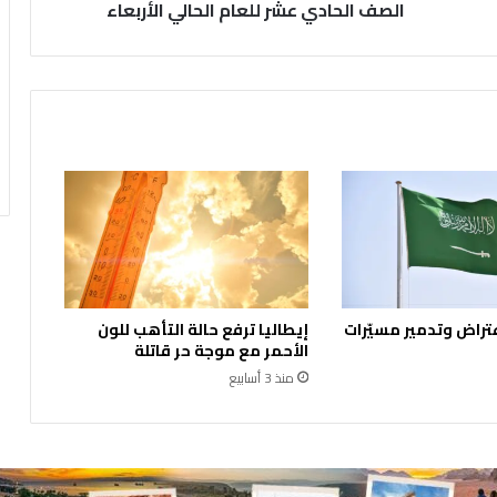
ل
الصف الحادي عشر للعام الحالي الأربعاء
ا
ن
ن
ت
ا
ئ
ج
ا
ل
ث
ا
ن
و
تراض وتدمير مسيّرات
إيطاليا ترفع حالة التأهب للون
ي
الأحمر مع موجة حر قاتلة
ة
منذ 3 أسابيع
ا
ل
ع
ا
م
ة