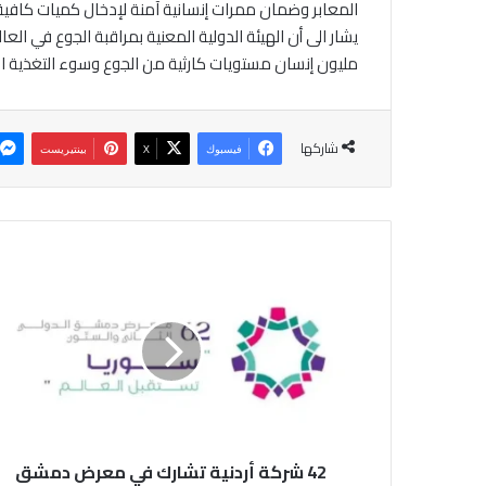
المعابر وضمان ممرات إنسانية آمنة لإدخال كميات كافية 
مليون إنسان مستويات كارثية من الجوع وسوء التغذية ال
شاركها
فيسبوك
‫X
بينتيريست
4
2
ش
ر
ك
ة
أ
ر
د
42 شركة أردنية تشارك في معرض دمشق
ن