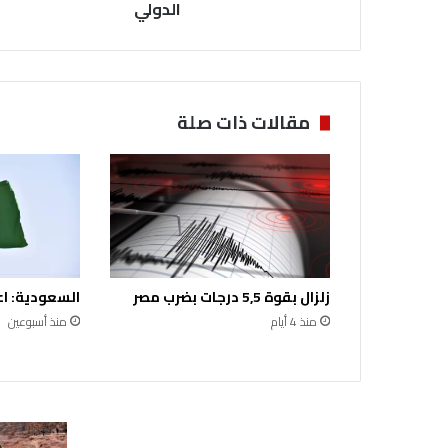
ي
الدولي
ة
ت
ش
ا
ر
مقالات ذات صلة
ك
ف
ي
م
ع
ر
ض
د
زلزال بقوة 5,5 درجات بضرب مصر
السعودية: اع
م
ش
منذ 4 أيام
منذ أسبوعين
ق
ا
ل
د
و
ل