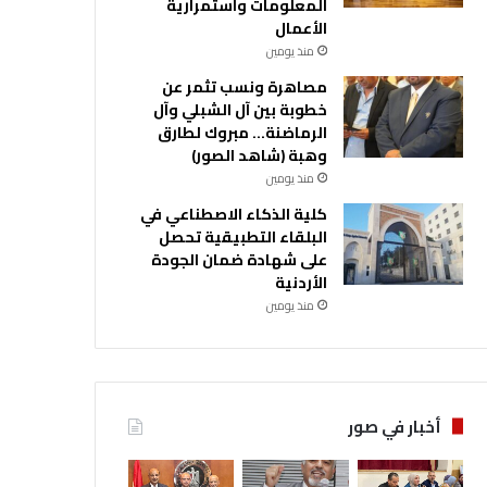
المعلومات واستمرارية
الأعمال
منذ يومين
مصاهرة ونسب تثمر عن
خطوبة بين آل الشبلي وآل
الرماضنة… مبروك لطارق
وهبة (شاهد الصور)
منذ يومين
كلية الذكاء الاصطناعي في
البلقاء التطبيقية تحصل
على شهادة ضمان الجودة
الأردنية
منذ يومين
أخبار في صور