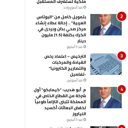
ملكية تستشرف المستقبل
منذ أسبوع واحد
بتمويل كامل من “البوتاس
العربية” .. إحالة عطاء إنشاء
مركز صحي بذان وبردى في
الكرك بكلفة (1.5) مليون
دينار
منذ 3 أسابيع
الترخيص – اعتماد رخص
القيادة والمركبات
والتصاريح الكترونيا”
-تفاصيل
منذ أسبوعين
م. أبو هديب: “كيمابكو” أول
شركة من القطاع الخاص في
المملكة تتبنى التزاماً طوعياً
لخفض انبعاثات أكسيد
النيتروز
منذ 3 أسابيع