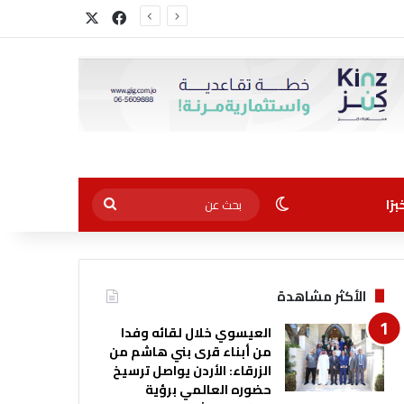
‫X
فيسبوك
الوضع المظلم
بحث
رًا
عن
الأكثر مشاهدة
العيسوي خلال لقائه وفدا
من أبناء قرى بني هاشم من
الزرقاء: الأردن يواصل ترسيخ
حضوره العالمي برؤية