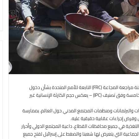
هرمنا-أكدت الحكومة الفلسطينية، أن ما ورد في تقرير لجنة مراجعة المجاعة (FRC) التابعة للأمم المتحدة بشأن دخول
محافظة غزة رسميا مرحلة المجاعة الكاملة – المرحلة الخامسة وفق تصنيف (IPC) – يعكس حجم الكارثة الإنسانية غير
بات والبرلمانات ومنظمات المجتمع المدني حول العالم، بممارسة
وفرض إجراءات عقابية حقيقية عليه.
لتغذية في جميع محافظات القطاع، داعية المجتمع الدولي وأحرار
الجماعية التي يتعرض لها شعبنا والضغط على إسرائيل لفتح جميع