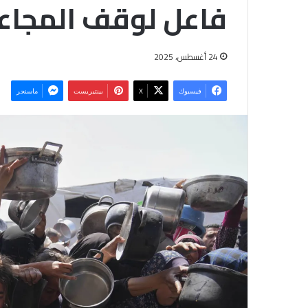
فاعل لوقف المجاع
24 أغسطس، 2025
فيسبوك
‫X
بينتيريست
ماسنجر