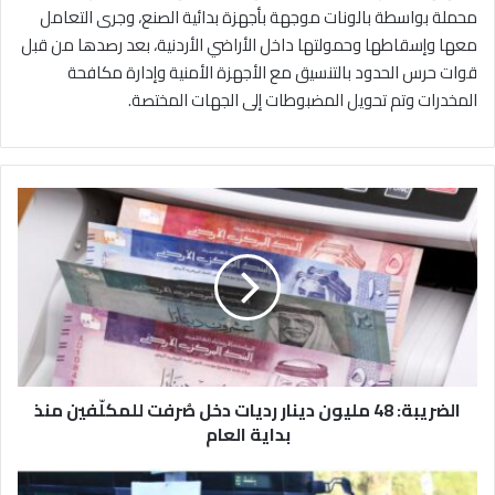
محملة بواسطة بالونات موجهة بأجهزة بدائية الصنع، وجرى التعامل
معها وإسقاطها وحمولتها داخل الأراضي الأردنية، بعد رصدها من قبل
قوات حرس الحدود بالتنسيق مع الأجهزة الأمنية وإدارة مكافحة
المخدرات وتم تحويل المضبوطات إلى الجهات المختصة.
ا
ل
ض
ر
ي
ب
ة
:
4
الضريبة: 48 مليون دينار رديات دخل صُرفت للمكلّفين منذ
8
م
بداية العام
ل
ي
د