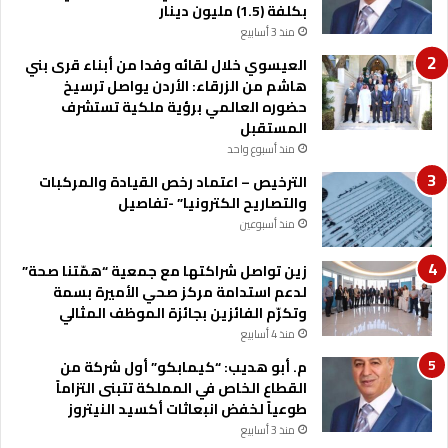
بكلفة (1.5) مليون دينار
ن
منذ 3 أسابيع
م
ت
العيسوي خلال لقائه وفدا من أبناء قرى بني
ش
هاشم من الزرقاء: الأردن يواصل ترسيخ
ت
حضوره العالمي برؤية ملكية تستشرف
ت
المستقبل
منذ أسبوع واحد
الترخيص – اعتماد رخص القيادة والمركبات
والتصاريح الكترونيا” -تفاصيل
منذ أسبوعين
زين تواصل شراكتها مع جمعية “همّتنا صحة”
لدعم استدامة مركز صحي الأميرة بسمة
وتكرّم الفائزين بجائزة الموظف المثالي
منذ 4 أسابيع
م. أبو هديب: “كيمابكو” أول شركة من
القطاع الخاص في المملكة تتبنى التزاماً
طوعياً لخفض انبعاثات أكسيد النيتروز
منذ 3 أسابيع