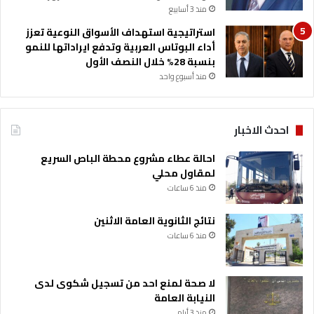
ن
منذ 3 أسابيع
ظ
ي
استراتيجية استهداف الأسواق النوعية تعزز
م
أداء البوتاس العربية وتدفع ايراداتها للنمو
ا
بنسبة 28% خلال النصف الأول
ل
منذ أسبوع واحد
أ
س
ر
احدث الاخبار
ة
احالة عطاء مشروع محطة الباص السريع
لمقاول محلي
منذ 6 ساعات
نتائج الثانوية العامة الاثنين
منذ 6 ساعات
لا صحة لمنع احد من تسجيل شكوى لدى
النيابة العامة
منذ 3 أيام