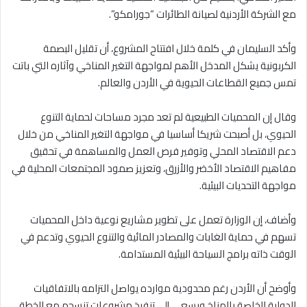
مع الشركة الأردنية لصيانة الطائرات “جورامكو”.
وأكد السليمان في كلمة خلال افتتاح المشروع، أن تقليل البصمة
الكربونية يشكل المدخل الأهم لمواجهة التغير المناخي وآثاره التي باتت
تمس جميع القطاعات الحيوية في الأردن والعالم.
وقال إن المحميات الطبيعية لم تعد مجرد مساحات لحماية التنوع
الحيوي، بل أصبحت شريكا أساسيا في مواجهة التغير المناخي من خلال
دعم الاقتصاد المحلي وتوفير فرص العمل والمساهمة في تحقيق
مفاهيم الاقتصاد الأخضر والأزرق، وتعزيز صمود المجتمعات المحلية في
مواجهة التحديات البيئية.
وأضاف، إن الوزارة تعمل على تطوير مشاريع نوعية داخل المحميات
تسهم في حماية الغابات والمصادر المائية والتنوع الحيوي وتدعم في
الوقت ذاته برامج السياحة البيئية المستدامة.
وأوضح أن الأردن رغم محدودية موارده يواصل التزامه بالاتفاقيات
الدولية الخاصة بالمناخ ويسعى إلى تنفيذ مشروعات تنسجم مع الخطة