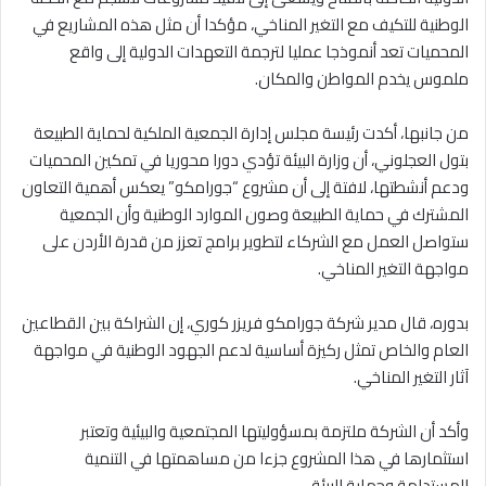
الوطنية للتكيف مع التغير المناخي، مؤكدا أن مثل هذه المشاريع في
المحميات تعد أنموذجا عمليا لترجمة التعهدات الدولية إلى واقع
ملموس يخدم المواطن والمكان.
من جانبها، أكدت رئيسة مجلس إدارة الجمعية الملكية لحماية الطبيعة
بتول العجلوني، أن وزارة البيئة تؤدي دورا محوريا في تمكين المحميات
ودعم أنشطتها، لافتة إلى أن مشروع “جورامكو” يعكس أهمية التعاون
المشترك في حماية الطبيعة وصون الموارد الوطنية وأن الجمعية
ستواصل العمل مع الشركاء لتطوير برامج تعزز من قدرة الأردن على
مواجهة التغير المناخي.
بدوره، قال مدير شركة جورامكو فريزر كوري، إن الشراكة بين القطاعين
العام والخاص تمثل ركيزة أساسية لدعم الجهود الوطنية في مواجهة
آثار التغير المناخي.
وأكد أن الشركة ملتزمة بمسؤوليتها المجتمعية والبيئية وتعتبر
استثمارها في هذا المشروع جزءا من مساهمتها في التنمية
المستدامة وحماية البيئة.