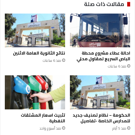
مقالات ذات صلة
ا
ي
ل
ن
ة
ا
ف
ل
ي
ش
م
ه
د
ا
ر
د
احالة عطاء مشروع محطة
نتائج الثانوية العامة الاثنين
س
ة
الباص السريع لمقاول محلي
منذ 6 ساعات
ة
ا
منذ 6 ساعات
ب
ع
إ
ت
ر
م
ب
ا
د
د
م
ر
ا
الحكومة – نظام تصنيف جديد
تثبيت اسعار المشتقات
ك
للمدارس الخاصة -تفاصيل
النفطية
ز
منذ 5 أيام
منذ أسبوع واحد
ا