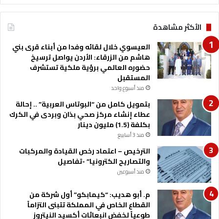
ل
ر
ع
الأكثر مشاهدة
ا
ي
العيسوي خلال لقائه وفدا من أبناء قرى بني
ة
هاشم من الزرقاء: الأردن يواصل ترسيخ
ا
حضوره العالمي برؤية ملكية تستشرف
ل
المستقبل
ص
منذ أسبوع واحد
ح
بتمويل كامل من “البوتاس العربية” .. إحالة
ي
عطاء إنشاء مركز صحي بذان وبردى في الكرك
ة
بكلفة (1.5) مليون دينار
ا
منذ 3 أسابيع
ل
أ
الترخيص – اعتماد رخص القيادة والمركبات
و
والتصاريح الكترونيا” -تفاصيل
ل
منذ أسبوعين
ي
ة
م. أبو هديب: “كيمابكو” أول شركة من
و
القطاع الخاص في المملكة تتبنى التزاماً
ت
طوعياً لخفض انبعاثات أكسيد النيتروز