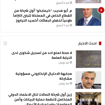
منذ 4 أسابيع
م. أبو هديب: “كيمابكو” أول شركة من
القطاع الخاص في المملكة تتبنى التزاماً
طوعياً لخفض انبعاثات أكسيد النيتروز
منذ 3 أسابيع
احدث الاخبار
لا صحة لمنع احد من تسجيل شكوى لدى
النيابة العامة
منذ يومين
مجابهة الاحتيال الإلكتروني مسؤولية
مشتركة
منذ يومين
زين أول شركة اتصالات تنال الاعتماد الدولي
المتكامل لأنظمة حماية البيانات وأمن
المعلومات واستمرارية الأعمال