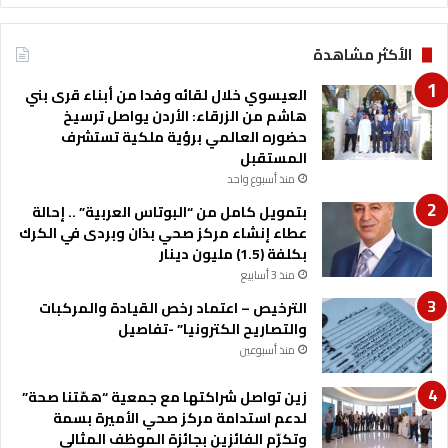
غ
ز
ي
ا
الأكثر مشاهدة
ر
ل
ا
ن
العيسوي خلال لقائه وفدا من أبناء قرى بني
ل
م
هاشم من الزرقاء: الأردن يواصل ترسيخ
م
و
حضوره العالمي برؤية ملكية تستشرف
ن
ا
المستقبل
ا
ل
خ
منذ أسبوع واحد
ا
ي
ق
بتمويل كامل من “البوتاس العربية” .. إحالة
ت
عطاء إنشاء مركز صحي بذان وبردى في الكرك
ص
بكلفة (1.5) مليون دينار
ا
منذ 3 أسابيع
د
الترخيص – اعتماد رخص القيادة والمركبات
ي
والتصاريح الكترونيا” -تفاصيل
"
منذ أسبوعين
زين تواصل شراكتها مع جمعية “همّتنا صحة”
لدعم استدامة مركز صحي الأميرة بسمة
وتكرّم الفائزين بجائزة الموظف المثالي