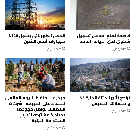
ف
ا
ي
ل
م
ا
ح
س
م
ت
لا صحة لمنع احد من تسجيل
الحمل الكهربائي يسجل 4140
ي
د
شكوى لدى النيابة العامة
ميجاواط أمس الاثنين
ة
ا
منذ يومين
منذ 3 أيام
د
م
ب
ة
ي
ا
ن
ل
ل
م
م
ا
و
ل
ا
ي
تراجع تأثير الكتلة الحارة غدًا
فيديو – احتفاءً باليوم العالمي
ج
ة
وانحسارها الخميس
للحفاظ على الطبيعة.. شركات
ه
و
الاتصالات تواصل جهودها
منذ 3 أيام
ة
ت
بمبادرة مشتركة لتعزيز
ا
ح
الاستدامة البيئية
ل
ف
منذ 5 أيام
ت
ي