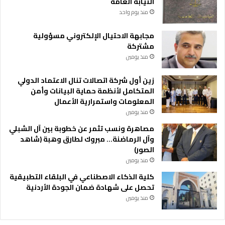
النيابة العامة
م
منذ يوم واحد
ا
م
مجابهة الاحتيال الإلكتروني مسؤولية
ا
مشتركة
ل
منذ يومين
ق
ط
زين أول شركة اتصالات تنال الاعتماد الدولي
ا
المتكامل لأنظمة حماية البيانات وأمن
ع
المعلومات واستمرارية الأعمال
ا
ل
منذ يومين
د
مصاهرة ونسب تثمر عن خطوبة بين آل الشبلي
و
وآل الرماضنة… مبروك لطارق وهبة (شاهد
ا
الصور)
ئ
منذ يومين
ي
ا
كلية الذكاء الاصطناعي في البلقاء التطبيقية
ل
تحصل على شهادة ضمان الجودة الأردنية
أ
منذ يومين
ر
د