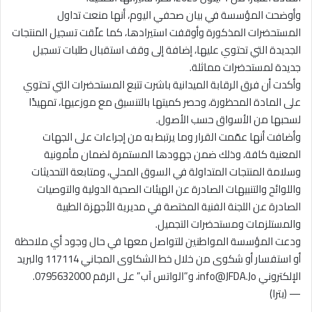
وأوضحت المؤسسة في بيان صحفي اليوم، أنها منعت تداول
المستحضرات المذكورة وأوقفت استيرادها، كما علّقت تسجيل المنتجات
الجديدة التي تحتوي عليها، إضافة إلى وقف استقبال طلبات تسجيل
جديدة لمستحضرات مماثلة.
وأكدت أن فرق الرقابة الميدانية باشرت تتبع المستحضرات التي تحتوي
على المادة المحظورة، وحصر كميتها بالتنسيق مع موزعيها، تمهيدًا
لسحبها من الأسواق حسب الأصول.
وأضافت أنها عمّمت القرار وما يرتبط به من إجراءات على الجهات
المعنية كافة، وذلك ضمن جهودها المستمرة لضمان مأمونية
وسلامة المنتجات المتداولة في السوق المحلي، ومتابعة التحديثات
واللوائح والتنبيهات الصادرة عن الهيئات الصحية الدولية والتوصيات
الصادرة عن اللجنة الفنية المختصة في مديرية الأجهزة الطبية
والمستلزمات ومستحضرات التجميل.
ودعت المؤسسة المواطنين للتواصل معها في حال وجود أي ملاحظة
أو استفسار أو شكوى من خلال خط الشكاوى المجاني 117114 والبريد
الإلكتروني info@JFDA.Jo، و”الواتس آب” على الرقم 0795632000.
— (بترا)