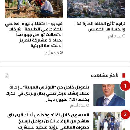
خ
س
ت
ا
تراجع تأثير الكتلة الحارة غدًا
فيديو – احتفاءً باليوم العالمي
ن
وانحسارها الخميس
للحفاظ على الطبيعة.. شركات
ت
الاتصالات تواصل جهودها
منذ 3 أيام
ع
بمبادرة مشتركة لتعزيز
ز
الاستدامة البيئية
ز
منذ 4 أيام
ا
ل
ع
الأكثر مشاهدة
ل
ا
بتمويل كامل من “البوتاس العربية” .. إحالة
ق
عطاء إنشاء مركز صحي بذان وبردى في الكرك
ا
بكلفة (1.5) مليون دينار
ت
ا
منذ 3 أسابيع
ل
العيسوي خلال لقائه وفدا من أبناء قرى بني
ا
هاشم من الزرقاء: الأردن يواصل ترسيخ
ق
حضوره العالمي برؤية ملكية تستشرف