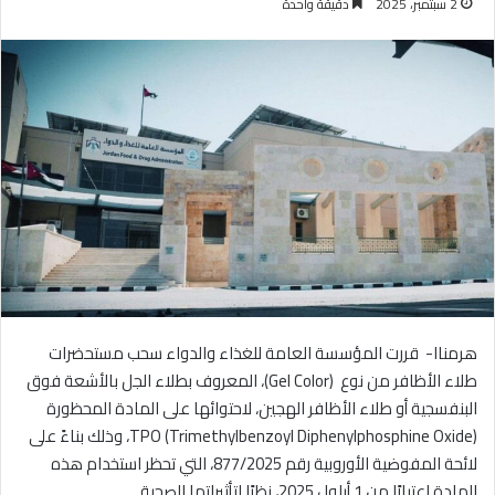
2 سبتمبر، 2025
دقيقة واحدة
هرمناا- قررت المؤسسة العامة للغذاء والدواء سحب مستحضرات
طلاء الأظافر من نوع ‏ (Gel Color)، المعروف بطلاء الجل بالأشعة فوق
البنفسجية أو طلاء الأظافر الهجين، لاحتوائها على المادة المحظورة
TPO (Trimethylbenzoyl Diphenylphosphine Oxide)، وذلك بناءً على
لائحة المفوضية الأوروبية رقم 877/2025، التي تحظر استخدام هذه
المادة اعتبارًا من 1 أيلول 2025، نظرًا لتأثيراتها الصحية.