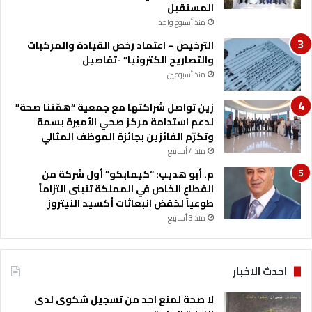
ت
المستقبل
ص
منذ أسبوع واحد
ا
د
الترخيص – اعتماد رخص القيادة والمركبات
ي
والتصاريح الكترونيا” -تفاصيل
ة
منذ أسبوعين
و
ت
زين تواصل شراكتها مع جمعية “همّتنا صحة”
ف
لدعم استدامة مركز صحي الأميرة بسمة
ت
وتكرّم الفائزين بجائزة الموظف المثالي
ح
منذ 4 أسابيع
آ
م. أبو هديب: “كيمابكو” أول شركة من
ف
القطاع الخاص في المملكة تتبنى التزاماً
ا
طوعياً لخفض انبعاثات أكسيد النيتروز
ق
منذ 3 أسابيع
اً
و
ا
س
احدث الاخبار
ع
ة
لا صحة لمنع احد من تسجيل شكوى لدى
أ