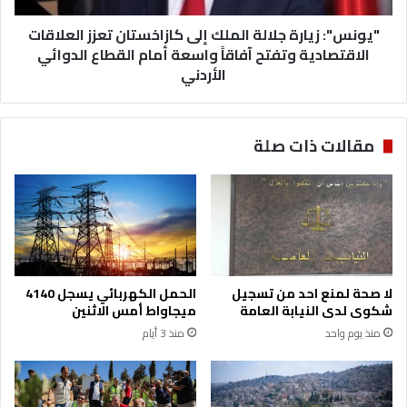
ب
ي
ن
"يونس": زيارة جلالة الملك إلى كازاخستان تعزز العلاقات
ا
س
ر
الاقتصادية وتفتح آفاقاً واسعة أمام القطاع الدوائي
ب
ة
الأردني
ة
ج
1
ل
3
ا
مقالات ذات صلة
.
ل
6
ة
%
ا
ف
ل
ي
م
8
ل
أ
ك
ش
إ
لا صحة لمنع احد من تسجيل
الحمل الكهربائي يسجل 4140
ه
ل
شكوى لدى النيابة العامة
ميجاواط أمس الاثنين
ر
ى
منذ يوم واحد
منذ 3 أيام
ك
ا
ز
ا