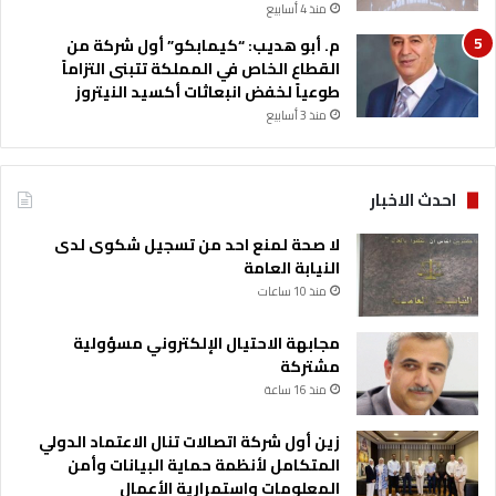
منذ 4 أسابيع
م. أبو هديب: “كيمابكو” أول شركة من
القطاع الخاص في المملكة تتبنى التزاماً
طوعياً لخفض انبعاثات أكسيد النيتروز
منذ 3 أسابيع
احدث الاخبار
لا صحة لمنع احد من تسجيل شكوى لدى
النيابة العامة
منذ 10 ساعات
مجابهة الاحتيال الإلكتروني مسؤولية
مشتركة
منذ 16 ساعة
زين أول شركة اتصالات تنال الاعتماد الدولي
المتكامل لأنظمة حماية البيانات وأمن
المعلومات واستمرارية الأعمال