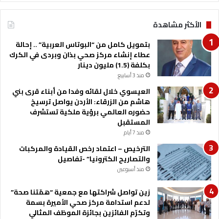
الأكثر مشاهدة
بتمويل كامل من “البوتاس العربية” .. إحالة
عطاء إنشاء مركز صحي بذان وبردى في الكرك
بكلفة (1.5) مليون دينار
منذ 3 أسابيع
العيسوي خلال لقائه وفدا من أبناء قرى بني
هاشم من الزرقاء: الأردن يواصل ترسيخ
حضوره العالمي برؤية ملكية تستشرف
المستقبل
منذ 7 أيام
الترخيص – اعتماد رخص القيادة والمركبات
والتصاريح الكترونيا” -تفاصيل
منذ أسبوعين
زين تواصل شراكتها مع جمعية “همّتنا صحة”
لدعم استدامة مركز صحي الأميرة بسمة
وتكرّم الفائزين بجائزة الموظف المثالي