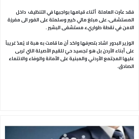
فقد عثرت العاملة أثناء قيامها بواجبها في التنظيف داخل
المستشفى، على مبلغ مالي كبير وسلمتة على الفور الى مفرزة
الامن في نقطة طواريء مستشفى البشير .
الوزير البدور اشاد بتصرفها واكد أن ما قامت به هبة لا يُعدّ غريباً
على أبناء الأردن بل هو تجسيد حيّ للقيم الأصيلة التي تربى
عليها المجتمع الأردني والمبنية على الأمانة والوفاء والانتماء
الصادق.
و
ظ
ا