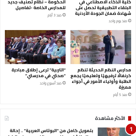
كلية الذكاء الاصطناعي في
الحكومة – نظام تصنيف جديد
ل
ش
البلقاء التطبيقية تحصل على
للمدارس الخاصة -تفاصيل
غ
ر
شهادة ضمان الجودة الأردنية
منذ 3 أيام
ر
د
منذ يوم واحد
ب
ق
ي
س
ة
ر
ا
ب
غ
ز
ة
مدارس النظم الحديثة تنظم
“التربية” ترعى إطلاق مبادرة
كرنفالًا ترفيهيًا وتعليميًا يجمع
“صحتي في مدرستي”
الطلبة وأولياء الأمور في أجواء
منذ أسبوع واحد
مميزة
منذ 5 أيام
الأكثر مشاهدة
بتمويل كامل من “البوتاس العربية” .. إحالة