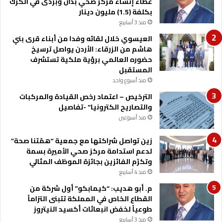
عطاء إنشاء مركز صحي بذان وبردى في الكرك
بكلفة (1.5) مليون دينار
منذ 3 أسابيع
العيسوي خلال لقائه وفدا من أبناء قرى بني
هاشم من الزرقاء: الأردن يواصل ترسيخ
حضوره العالمي برؤية ملكية تستشرف
المستقبل
منذ أسبوع واحد
الترخيص – اعتماد رخص القيادة والمركبات
والتصاريح الكترونيا” -تفاصيل
منذ أسبوعين
زين تواصل شراكتها مع جمعية “همّتنا صحة”
لدعم استدامة مركز صحي الأميرة بسمة
وتكرّم الفائزين بجائزة الموظف المثالي
منذ 4 أسابيع
م. أبو هديب: “كيمابكو” أول شركة من
القطاع الخاص في المملكة تتبنى التزاماً
طوعياً لخفض انبعاثات أكسيد النيتروز
منذ 3 أسابيع