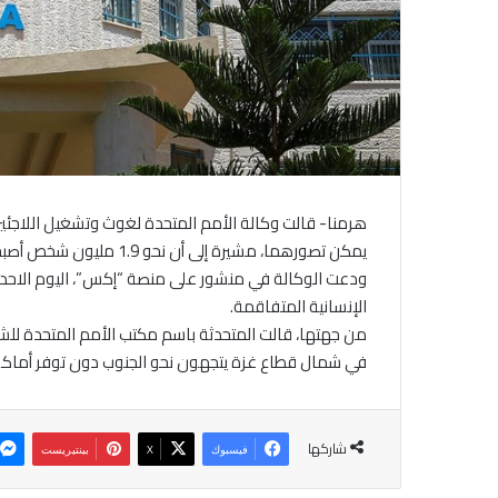
هرمنا- قالت وكالة الأمم المتحدة لغوث وتشغيل اللاجئين ا
يمكن تصورهما، مشيرة إلى أن نحو 1.9 مليون شخص أصبحوا مشردين قسرا.
ودعت الوكالة في منشور على منصة “إكس”، اليوم الاحد، إ
الإنسانية المتفاقمة.
من جهتها، قالت المتحدثة باسم مكتب الأمم المتحدة للشؤو
في شمال قطاع غزة يتجهون نحو الجنوب دون توفر أماكن 
شاركها
فيسبوك
‫X
بينتيريست