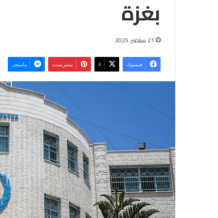
بغزة
21 سبتمبر، 2025
فيسبوك
‫X
بينتيريست
ماسنجر