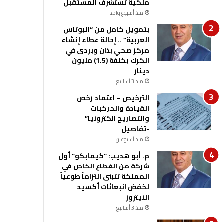
ملكية تستشرف المستقبل
منذ أسبوع واحد
بتمويل كامل من “البوتاس
العربية” .. إحالة عطاء إنشاء
مركز صحي بذان وبردى في
الكرك بكلفة (1.5) مليون
دينار
منذ 3 أسابيع
الترخيص – اعتماد رخص
القيادة والمركبات
والتصاريح الكترونيا”
-تفاصيل
منذ أسبوعين
م. أبو هديب: “كيمابكو” أول
شركة من القطاع الخاص في
المملكة تتبنى التزاماً طوعياً
لخفض انبعاثات أكسيد
النيتروز
منذ 3 أسابيع