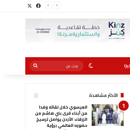
‫X
فيسبوك
الوضع المظلم
بحث
رًا
عن
الأكثر مشاهدة
العيسوي خلال لقائه وفدا
من أبناء قرى بني هاشم من
الزرقاء: الأردن يواصل ترسيخ
حضوره العالمي برؤية