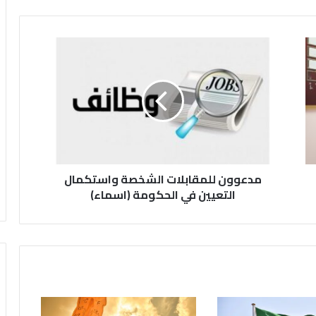
م
د
ع
و
و
ن
ل
ل
م
مدعوون للمقابلات الشخصة واستكمال
ق
ا
التعيين في الحكومة (اسماء)
ب
ل
ا
ت
ا
ل
ش
خ