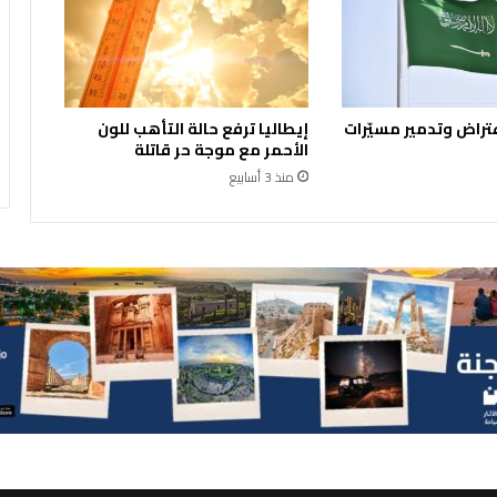
ص
ة
و
ا
س
تراض وتدمير مسيّرات
إيطاليا ترفع حالة التأهب للون
ت
الأحمر مع موجة حر قاتلة
ك
منذ 3 أسابيع
م
ا
ل
ا
ل
ت
ع
ي
ي
ن
ف
ي
ا
ل