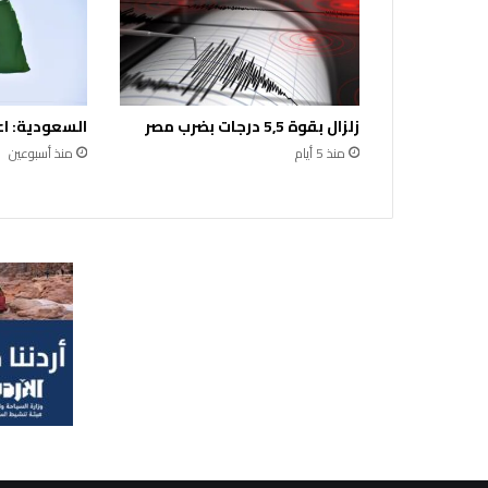
ط
ل
ق
م
ب
زلزال بقوة 5,5 درجات بضرب مصر
السعودية: اع
ا
د
منذ 5 أيام
منذ أسبوعين
ر
ة
"
ه
و
ا
ء
ا
ر
ب
د
"