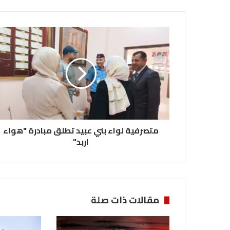
م
ت
ص
ر
ف
ي
ة
ل
و
متصرفية لواء بني عبيد تطلق مبادرة "هواء
ا
ء
اربد"
ب
ن
ي
ع
ب
مقالات ذات صلة
ي
د
ت