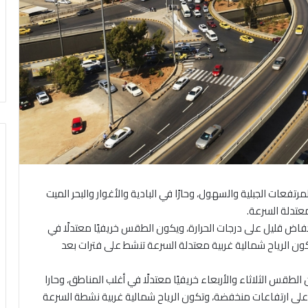
تفعات الجبلية والسهول، وحارًا في البادية والأغوار والبحر الميت
معتدلة السرعة.
 انخفاض قليل على درجات الحرارة، ويكون الطقس خريفيًا معتدلًا في
وتكون الرياح شمالية غربية معتدلة السرعة تنشط على فترات بعد
 الطقس الثلاثاء والأربعاء خريفيًا معتدلًا في أغلب المناطق، وحارا
م على ارتفاعات منخفضة، وتكون الرياح شمالية غربية نشطة السرعة