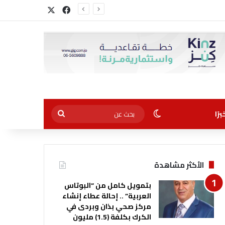
‫X
فيسبوك
الوضع المظلم
بحث
رًا
عن
الأكثر مشاهدة
بتمويل كامل من “البوتاس
العربية” .. إحالة عطاء إنشاء
مركز صحي بذان وبردى في
الكرك بكلفة (1.5) مليون