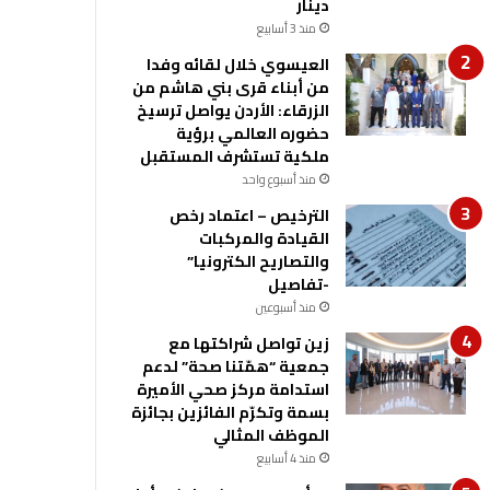
دينار
منذ 3 أسابيع
العيسوي خلال لقائه وفدا
من أبناء قرى بني هاشم من
الزرقاء: الأردن يواصل ترسيخ
حضوره العالمي برؤية
ملكية تستشرف المستقبل
منذ أسبوع واحد
الترخيص – اعتماد رخص
القيادة والمركبات
والتصاريح الكترونيا”
-تفاصيل
منذ أسبوعين
زين تواصل شراكتها مع
جمعية “همّتنا صحة” لدعم
استدامة مركز صحي الأميرة
بسمة وتكرّم الفائزين بجائزة
الموظف المثالي
منذ 4 أسابيع