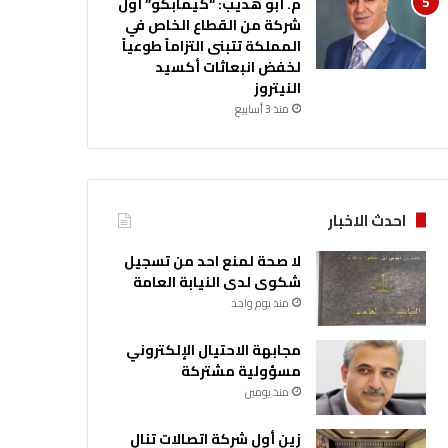
م. أبو هديب: “كيمابكو” أول
شركة من القطاع الخاص في
المملكة تتبنى التزاماً طوعياً
لخفض انبعاثات أكسيد
النيتروز
منذ 3 أسابيع
احدث الاخبار
لا صحة لمنع احد من تسجيل
شكوى لدى النيابة العامة
منذ يوم واحد
مجابهة الاحتيال الإلكتروني
مسؤولية مشتركة
منذ يومين
زين أول شركة اتصالات تنال