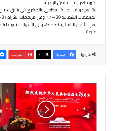
مثيرة للغبار في مناطق البادية.
مئوية.
شاركها
فيسبوك
‫X
بينتيريست
ا
ل
ق
ا
ئ
م
ب
ا