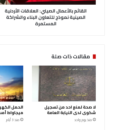
ل
القائم بالأعمال الصيني: العلاقات الأردنية
أ
ع
الصينية نموذج للتعاون البناء والشراكة
م
المستمرة
ا
ل
ا
ل
ص
مقالات ذات صلة
ي
ن
ي
:
ا
ل
ع
ل
لا صحة لمنع احد من تسجيل
ا
شكوى لدى النيابة العامة
ميجاواط أمس 
ق
ا
منذ يوم واحد
منذ 3 أيام
ت