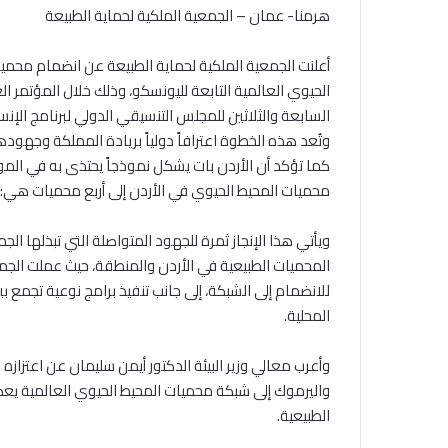
هرمنا- عمان – الجمعية الملكية لحماية الطبيعة
أعلنت الجمعية الملكية لحماية الطبيعة عن انضمام محمي
الحيوي العالمية التابعة لليونسكو، وذلك خلال المؤتمر 
وتُعد هذه الخطوة اعترافاً دولياً بريادة المملكة وجهود
كما تؤكد أن الأردن بات يشكل نموذجاً يحتذى به في المو
محميات المحيط الحيوي في الأردن إلى أربع محميات هي: ض
ويأتي هذا الإنجاز ثمرة للجهود المتواصلة التي تبذلها ال
المحميات الطبيعية في الأردن والمنطقة، حيث عملت الجمعي
للانضمام إلى الشبكة، إلى جانب تنفيذ برامج نوعية تجمع 
المحلية.
وأعرب معالي وزير البيئة الدكتور أيمن سليمان عن اعتزازه
واليرموك إلى شبكة محميات المحيط الحيوي العالمية يعك
الطبيعية.