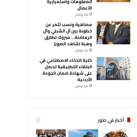
المعلومات واستمرارية
الأعمال
منذ يومين
مصاهرة ونسب تثمر عن
خطوبة بين آل الشبلي وآل
الرماضنة… مبروك لطارق
وهبة (شاهد الصور)
منذ يومين
كلية الذكاء الاصطناعي في
البلقاء التطبيقية تحصل
على شهادة ضمان الجودة
الأردنية
منذ يومين
أخبار في صور