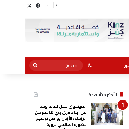
‫X
فيسبوك
الوضع المظلم
بحث
رًا
عن
الأكثر مشاهدة
العيسوي خلال لقائه وفدا
من أبناء قرى بني هاشم من
الزرقاء: الأردن يواصل ترسيخ
حضوره العالمي برؤية