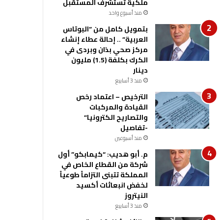
ملكية تستشرف المستقبل
منذ أسبوع واحد
بتمويل كامل من “البوتاس
العربية” .. إحالة عطاء إنشاء
مركز صحي بذان وبردى في
الكرك بكلفة (1.5) مليون
دينار
منذ 3 أسابيع
الترخيص – اعتماد رخص
القيادة والمركبات
والتصاريح الكترونيا”
-تفاصيل
منذ أسبوعين
م. أبو هديب: “كيمابكو” أول
شركة من القطاع الخاص في
المملكة تتبنى التزاماً طوعياً
لخفض انبعاثات أكسيد
النيتروز
منذ 3 أسابيع