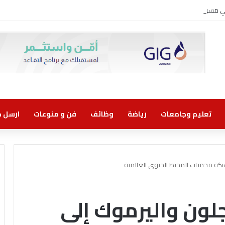
وني مسؤولية مشتركة
تعليم وجامعات
رياضة
وظائف
فن و منوعات
ارسل خب
كة محميات المحيط الحيوي العالمية
ون واليرموك إلى