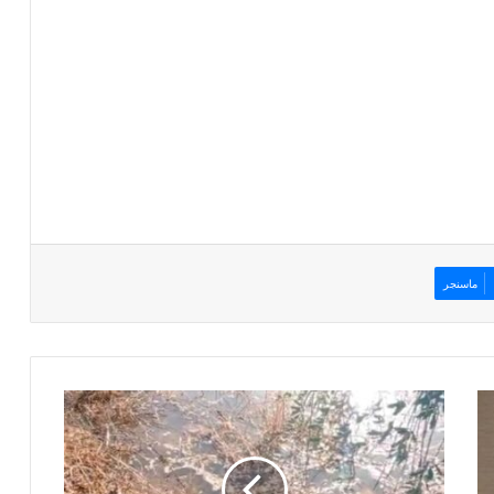
ماسنجر
م
و
ا
ط
ن