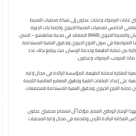
تي غابات اليرموك وغابات عجلون إلى شبكة محميات المحيط
العالمي الخامس لمحميات المحيط الحيوي واجتماعات الدورة
السابعة والثلاثين للمجلس التنسيقي الدولي لبرنامج الإنسان والمحيط الحيوي (MAB) المنعقد في مدينة هانغتشو – الصين.
ها المتواصلة في صون التنوع الحيوي وتحقيق التنمية المستدامة،
ازنة بين حماية الطبيعة وخدمة الإنسان، حيث يرتفع بذلك عدد
انا، الموجب، اليرموك، وعجلون.
جمعية الملكية لحماية الطبيعة، المؤسسة الرائدة في مجال إدارة
ة على إعداد الملفات الفنية وتطبيق المعايير العالمية اللازمة
بين حماية التنوع الحيوي وتحقيق التنمية المستدامة للمجتمعات
 بهذا الإنجاز الوطني المميز، مؤكداً أن انضمام محميتي عجلون
س المكانة الرائدة للأردن وتقدمه في مجال إدارة المحميات