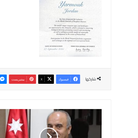
شاركها
فيسبوك
‫X
بينتيريست
و
ز
ي
ر
ا