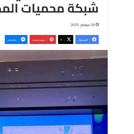
شبكة محميات المح
29 سبتمبر، 2025
فيسبوك
‫X
بينتيريست
ماسنجر