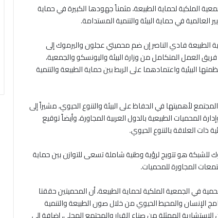
الجمعية الملكية لحماية الطبيعة، مثمناً جهودها الكبيرة في حماية
ر العالمية في حماية البيئة والتنمية المستدامة.
ة الطبيعة فادي الناصر إن ضم محميتي عجلون واليرموك إلى
يق العمل المتكامل من وزارة البيئة واليونسكو والجمعية،
متها البيئية واعتمادهما على الربط بين حماية الطبيعة والتنمية
المجتمع لأهميتها في الحفاظ على البيئة والتنوع الحيوي، مشيراً إلى
دارة المحميات الطبيعية بالدول العربية المجاورة، وأيضاً توقيع
ة ذات العلاقة بالتنوع الحيوي.
للشبكة هو تتويج لرؤية وطنية شاملة تسعى للتوازن بين حماية
جتمعات المجاورة للمحميات.
حمية في الجمعية الملكية لحماية الطبيعة، أن المحميتين حققتا
امج الإنسان والمحيط الحيوي من خلال صون الطبيعة والتنمية
 الاستشارية الممثلة من صناع القرار والمجتمع المحلي، إضافة إلى