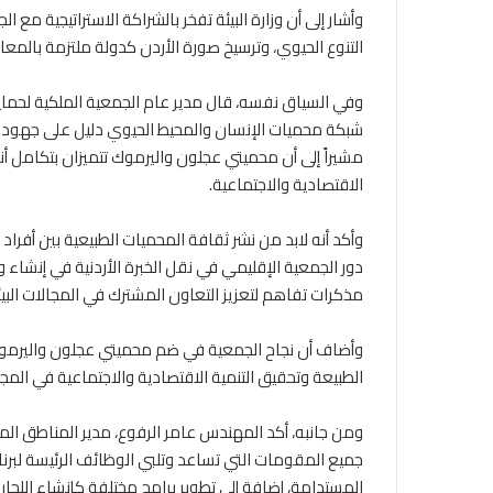
وأشار إلى أن وزارة البيئة تفخر بالشراكة الاستراتيجية مع 
التنوع الحيوي، وترسيخ صورة الأردن كدولة ملتزمة بالمعايي
وفي السياق نفسه، قال مدير عام الجمعية الملكية لحماي
شبكة محميات الإنسان والمحيط الحيوي دليل على جهود فر
مشيراً إلى أن محميتي عجلون واليرموك تتميزان بتكامل أنظ
الاقتصادية والاجتماعية.
وأكد أنه لابد من نشر ثقافة المحميات الطبيعية بين أفراد 
دور الجمعية الإقليمي في نقل الخبرة الأردنية في إنشاء وإ
مذكرات تفاهم لتعزيز التعاون المشترك في المجالات البيئي
وأضاف أن نجاح الجمعية في ضم محميتي عجلون واليرموك 
الطبيعة وتحقيق التنمية الاقتصادية والاجتماعية في الم
ومن جانبه، أكد المهندس عامر الرفوع، مدير المناطق الم
جميع المقومات التي تساعد وتلبي الوظائف الرئيسة لبرن
المستدامة، إضافة إلى تطوير برامج مختلفة كإنشاء اللجان