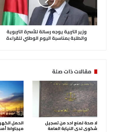
ل
ت
ر
ب
وزير التربية يوجه رسالة للأسرة التربوية
ي
ة
والطلبة بمناسبة اليوم الوطني للقراءة
ي
و
ج
ه
ر
مقالات ذات صلة
س
ا
ل
ة
ل
ل
أ
س
لا صحة لمنع احد من تسجيل
ر
شكوى لدى النيابة العامة
ميجاواط أمس 
ة