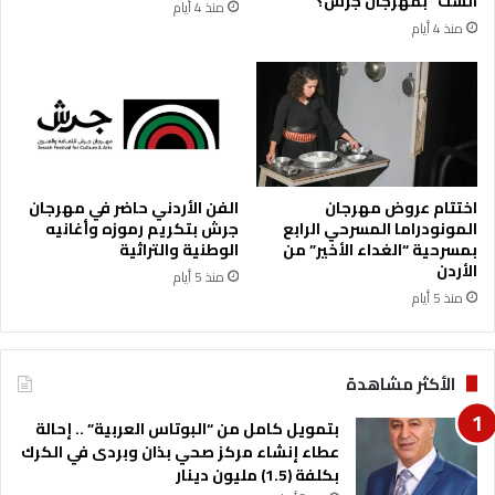
الست” بمهرجان جرش؟
منذ 4 أيام
ا
و
منذ 4 أيام
ل
ا
م
ل
د
غ
ا
ي
ر
ر
ا
ل
م
اختتام عروض مهرجان
الفن الأردني حاضر في مهرجان
ن
المونودراما المسرحي الرابع
جرش بتكريم رموزه وأغانيه
ق
بمسرحية “الغداء الأخير” من
الوطنية والتراثية
و
الأردن
منذ 5 أيام
ل
منذ 5 أيام
ة
خ
ا
الأكثر مشاهدة
ر
ج
بتمويل كامل من “البوتاس العربية” .. إحالة
ح
عطاء إنشاء مركز صحي بذان وبردى في الكرك
د
بكلفة (1.5) مليون دينار
و