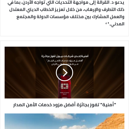
يدعو د. القرالة إلى مواجهة التحديات التي تواجه الأردن، بما في
ذلك التطرف والإرهاب، من خلال تعزيز الخطاب الديني المعتدل
والعمل المشترك بين مختلف مؤسسات الدولة والمجتمع
المدني.³ ⁴
"
أ
م
ن
ي
ة
"
ت
ف
"أمنية" تفوز بجائزة أفضل مزود خدمات الأمن المدار
و
ز
ب
ن
ج
ظ
ا
ا