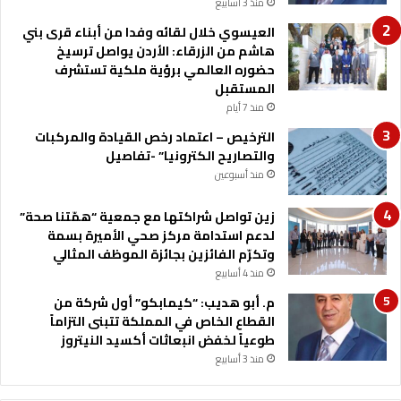
منذ 3 أسابيع
د
م
العيسوي خلال لقائه وفدا من أبناء قرى بني
ح
هاشم من الزرقاء: الأردن يواصل ترسيخ
م
حضوره العالمي برؤية ملكية تستشرف
ي
المستقبل
ة
منذ 7 أيام
ا
الترخيص – اعتماد رخص القيادة والمركبات
ل
والتصاريح الكترونيا” -تفاصيل
ب
ت
منذ أسبوعين
ر
ا
زين تواصل شراكتها مع جمعية “همّتنا صحة”
لدعم استدامة مركز صحي الأميرة بسمة
وتكرّم الفائزين بجائزة الموظف المثالي
منذ 4 أسابيع
م. أبو هديب: “كيمابكو” أول شركة من
القطاع الخاص في المملكة تتبنى التزاماً
طوعياً لخفض انبعاثات أكسيد النيتروز
منذ 3 أسابيع