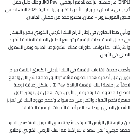
(BNPL) عبر منصته الرائدة للدفع الرقمي JKB Pay، وذلك خلال حفل
أقيم على هامش مهرجان الأردن للتكنولوجيا المالية 2025 المنعقد في
فندق الفورسيزونز – عمّان، بحضور عدد من ممثلي الجانبين.
ويأتي هذا التعاون في إطار التزام البنك الأردني الكويتي بتعزيز الابتكار
في مجال المدفوعات الرقمية وتوسيع الحلول المالية المتاحة للأفراد
والشركات، بما يواكب تطورات قطاع التكنولوجيا المالية ويعزز الشمول
المالي في الأردن.
وأكدت مديرة القنوات الرقمية في البنك الأردني الكويتي الآنسة مرام
نويران على أهمية هذه الخطوة قائلة: “إطلاق خدمة اشترِ الآن وادفع
لاحقاً عبر منصة البنك الرقمية الرائدة JKB Pay يشكل إضافة نوعية
لقطاع المدفوعات الرقمية في الأردن، حيث نعمل على توفير حلول
مبتكرة تخدم الأفراد والتجار على حد سواء، وتدعم جهود البنك في تعزيز
الشمول المالي وربط العملاء بأحدث الأدوات الرقمية المتاحة.”
من جانبه، قال الرئيس التنفيذي لشركة مدى للتمويل المتخصص السيد
محمد مرعي: “نحن سعداء بشراكتنا مع البنك الأردني الكويتي لإطلاق