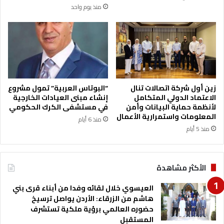
ا
ل
منذ يوم واحد
ن
ت
ي
ع
ب
ل
ا
ي
ر
م
ت
ا
ف
ل
ا
م
زين أول شركة اتصالات تنال
“البوتاس العربية” تمول مشروع
ع
ه
الاعتماد الدولي المتكامل
إنشاء مبنى العيادات الخارجية
1
لأنظمة حماية البيانات وأمن
في مستشفى الكرك الحكومي
ن
المعلومات واستمرارية الأعمال
7
ي
منذ 6 أيام
%
ف
منذ 5 أيام
م
ي
ق
م
ا
د
الأكثر مشاهدة
ر
ر
ن
س
العيسوي خلال لقائه وفدا من أبناء قرى بني
ة
ة
هاشم من الزرقاء: الأردن يواصل ترسيخ
م
ا
حضوره العالمي برؤية ملكية تستشرف
ع
ب
المستقبل
ن
د