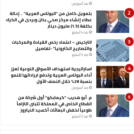
منذ أسبوعين
ف
ر
س
ا
بتمويل كامل من “البوتاس العربية” .. إحالة
ا
ل
عطاء إنشاء مركز صحي بذان وبردى في الكرك
ل
ث
بكلفة (1.5) مليون دينار
ف
ا
منذ 4 أسابيع
ت
ن
الترخيص – اعتماد رخص القيادة والمركبات
ر
و
والتصاريح الكترونيا” -تفاصيل
ة
ي
م
منذ 3 أسابيع
ة
ن
ا
ا
ل
استراتيجية استهداف الأسواق النوعية تعزز
ل
ش
أداء البوتاس العربية وتدفع ايراداتها للنمو
ع
ا
بنسبة 28% خلال النصف الأول
ا
م
منذ أسبوعين
م
ل
م. أبو هديب: “كيمابكو” أول شركة من
ا
ة
القطاع الخاص في المملكة تتبنى التزاماً
ل
ا
طوعياً لخفض انبعاثات أكسيد النيتروز
م
ل
منذ 3 أسابيع
ا
م
ض
خ
ي
ت