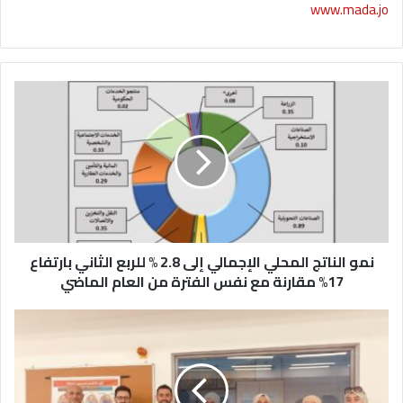
www.mada.jo
ن
م
و
ا
ل
ن
ا
ت
ج
نمو الناتج المحلي الإجمالي إلى 2.8 % للربع الثاني بارتفاع
ا
ل
17% مقارنة مع نفس الفترة من العام الماضي
م
ح
ا
ل
ل
ي
ش
ا
ط
ل
ن