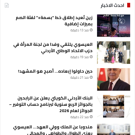
ل
احدث الاخبار
ط
ة
زين تُعيد إطلاق خط “بسمة+” لفئة الصم
بميزات إضافية
منذ 13 دقيقة
العيسوي يلتقي وفدا من لجنة المرأة في
حزب الاتحاد الوطني الأردني
منذ 19 دقيقة
حين حاولوا إبعاده… أصبح هو المشهد!
منذ 21 دقيقة
البنك الأردني الكويتي يعلن عن الرابحين
بالجوائز الربع سنوية لبرنامج حساب التوفير –
الجوائز لعام 2026
منذ 22 دقيقة
مندوبا عن الملك وولي العهد… العيسوي
يعزي الطوال والطواهي والمجالي