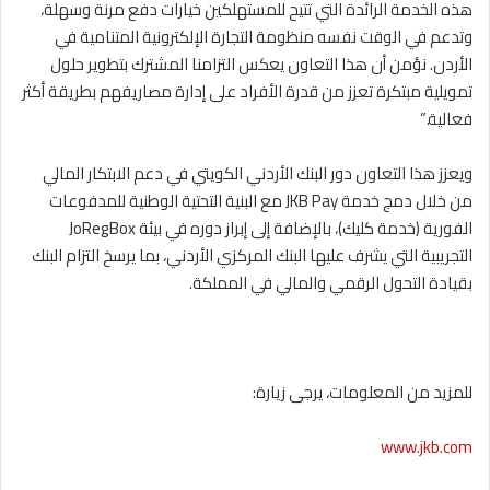
هذه الخدمة الرائدة التي تتيح للمستهلكين خيارات دفع مرنة وسهلة،
وتدعم في الوقت نفسه منظومة التجارة الإلكترونية المتنامية في
الأردن. نؤمن أن هذا التعاون يعكس التزامنا المشترك بتطوير حلول
تمويلية مبتكرة تعزز من قدرة الأفراد على إدارة مصاريفهم بطريقة أكثر
فعالية.”
ويعزز هذا التعاون دور البنك الأردني الكويتي في دعم الابتكار المالي
من خلال دمج خدمة JKB Pay مع البنية التحتية الوطنية للمدفوعات
الفورية (خدمة كليك)، بالإضافة إلى إبراز دوره في بيئة JoRegBox
التجريبية التي يشرف عليها البنك المركزي الأردني، بما يرسخ التزام البنك
بقيادة التحول الرقمي والمالي في المملكة.
للمزيد من المعلومات، يرجى زيارة:
www.jkb.com