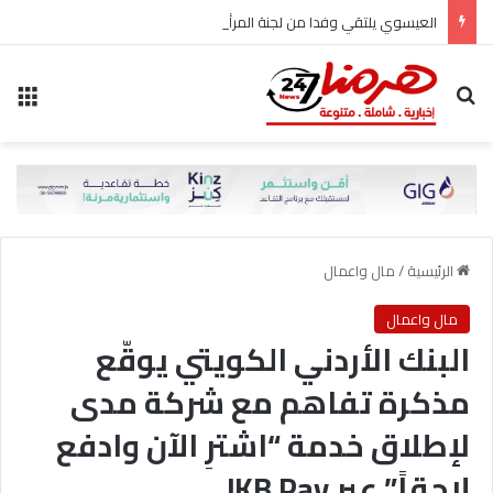
العيسوي يلتقي وفدا من لجنة المرأة في حزب الاتحاد الوطني الأردني
بحث عن
الق
الرئيسية
/
مال واعمال
مال واعمال
البنك الأردني الكويتي يوقّع
مذكرة تفاهم مع شركة مدى
لإطلاق خدمة “اشترِ الآن وادفع
لاحقاً” عبر JKB Pay