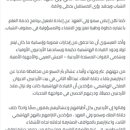
الشباب ويجسّد رؤى المستقبل بخطى واثقة.
كما ثمّن إعلان سمو ولي العهد عن إعادة تفعيل برنامج خدمة العلم،
باعتباره خطوة وطنية تعزز روح الانتماء والمسؤولية في صفوف الشباب.
وأكد العيسوي أن ما تحقق من إنجازات تنموية وإنسانية ما كان ليتم
لولا وجود القيادة الهاشمية حكيمة ويساندها الأردنيون الأوفياء
ونشامى القوات المسلحة الأردنية – الجيش العربي والأجهزة الأمنية.
من جهتهم، عبّر وجهاء وأبناء عشائر بئر السبع من محافظة مادبا عن
اعتزازهم بلقاء جلالة الملك عبدالله الثاني في بيت الأردنيين، الديوان
الملكي الهاشمي، مؤكدين أن القيادة الهاشمية كانت ولا تزال ملاذ
الأردنيين جميعًا، ودرعهم الحصين في مواجهة التحديات.
وقالوا إن الأردنيين بكل أطيافهم وعشائرهم يقفون صفًا واحدًا خلف
جلالة الملك وسمو ولي العهد ، مؤكدين التزامهم بالنهج الهاشمي
الثابت، واعتزازهم بالمواقف المشرفة لجلالته تجاه الأشقاء
الفلسطينيين في غزة والضفة الغربية، وما يبذله من جهود جبارة لوقف