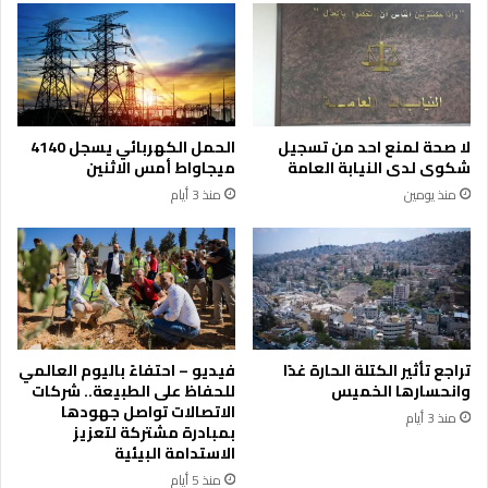
ر
ج
س
ع
م
ع
ي
ا
ل
م
ج
ل
لا صحة لمنع احد من تسجيل
الحمل الكهربائي يسجل 4140
ا
و
شكوى لدى النيابة العامة
ميجاواط أمس الاثنين
ئ
ط
منذ يومين
منذ 3 أيام
ز
ن
ة
ا
ل
ت
ر
ا
ث
تراجع تأثير الكتلة الحارة غدًا
فيديو – احتفاءً باليوم العالمي
ل
وانحسارها الخميس
للحفاظ على الطبيعة.. شركات
ل
الاتصالات تواصل جهودها
منذ 3 أيام
ع
بمبادرة مشتركة لتعزيز
ا
الاستدامة البيئية
م
منذ 5 أيام