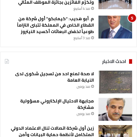
وتكرّم الفائزين بجائزة الموظف المثالي
منذ 4 أسابيع
م. أبو هديب: “كيمابكو” أول شركة من
القطاع الخاص في المملكة تتبنى التزاماً
طوعياً لخفض انبعاثات أكسيد النيتروز
منذ 3 أسابيع
احدث الاخبار
لا صحة لمنع احد من تسجيل شكوى لدى
النيابة العامة
منذ يومين
مجابهة الاحتيال الإلكتروني مسؤولية
مشتركة
منذ يومين
زين أول شركة اتصالات تنال الاعتماد الدولي
المتكامل لأنظمة حماية البيانات وأمن