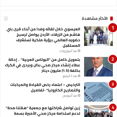
2
0
2
الأكثر مشاهدة
5
العيسوي خلال لقائه وفدا من أبناء قرى بني
هاشم من الزرقاء: الأردن يواصل ترسيخ
حضوره العالمي برؤية ملكية تستشرف
المستقبل
منذ أسبوع واحد
بتمويل كامل من “البوتاس العربية” .. إحالة
عطاء إنشاء مركز صحي بذان وبردى في الكرك
بكلفة (1.5) مليون دينار
منذ 3 أسابيع
الترخيص – اعتماد رخص القيادة والمركبات
والتصاريح الكترونيا” -تفاصيل
منذ أسبوعين
زين تواصل شراكتها مع جمعية “همّتنا صحة”
لدعم استدامة مركز صحي الأميرة بسمة