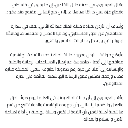
وقال العيسوي، في حديثه خلال اللقاءين، إن ما يجري في فلسطين
وقطاع غزة ليس صراعًا سياسيًا عابرًا، بل جرح إنساني مفتوح منذ عقود.
وأضاف أن الأردن بقيادة جلالة الملك عبدالله الثاني، يقف في صدارة
المدافعين عن الحق الفلسطيني، وحاميًا للقدس والمقدسات، وحافظًا
لهويتها في وجه كل محاولات الطمس والتغيير.
وأوضح مواقف الأردن وجهود جلالة الملك ترجمت القيادة الهاشمية
مواقفها إلى أفعال ملموسة، عبر إيصال المساعدات الإغاثية والطبية
والإنسانية إلى أهلنا في غزة رغم صعوبة الظروف، لتبقى المملكة منارة
عطاء ورحمة، تعكس عمق الرسالة الهاشمية القائمة على نصرة
المظلومين.
وأشار العيسوي إلى أن جلالة الملك يمثل في العالم اليوم صوتًا للحق
والعدل والضمير الإنساني، وأن جهوده الإقليمية والدولية تنبع من قيم
هاشمية أصيلة تؤمن بأن القوة لا تكون وسيلة للهيمنة، بل أداة لصناعة
الأمن والسلام والعدالة.