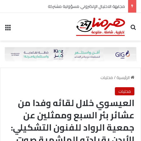
زين أول شركة اتصالات تنال الاعتماد الدولي المتكامل لأنظمة حماية البيانات وأمن المعلومات واستمرارية الأعمال
بحث عن
الق
الرئيسية
/
محليات
محليات
العيسوي خلال لقائه وفدا من
عشائر بئر السبع وممثلين عن
جمعية الرواد للفنون التشكيلي:
الأردن بقيادته الهاشمية صوت