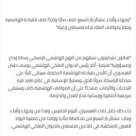
*وجهاء وأبناء عشائر بئر السبع: نقف صفًا واحدًا خلف القيادة الهاشمية
ونعتز بمواقف الملك تجاه فلسطين وغزة*
*فنانون تشكيليون: نستلهم من النهج الهاشمي الإنساني رسالة إبداع
ومسؤولية*هرمنا- أكد رئيس الديوان الملكي الهاشمي يوسف حسن
العيسوي، أن الأردن بقيادته الهاشمية الحكيمة، سيبقى ثابتًا على
مبادئه الراسخة، صوتًا للحق، وضميرًا للإنسانية، في عالم تتزايد فيه
التحديات والأزمات، مشددًا على أن المواقف الهاشمية كانت وستبقى
مرجعية أخلاقية وإنسانية تنحاز للعدل والكرامة.
جاء ذلك خلال لقاء العيسوي، اليوم الخميس، وفدا من وجهاء وأبناء
وبنات عشائر بئر السبع من محافظة مأدبا ووفدا من جمعية الرواد
للفنون التشكيلية، في لقاءين منفصلين بالديوان الملكي الهاشمي،