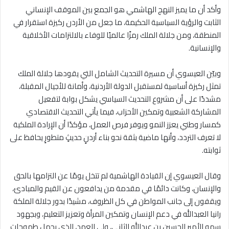
وأكد أن ما يميز النهج الهاشمي هو الجمع بين الموقف الإنساني
الثابت والرؤية السياسية الحكيمة، ما جعل من الأردن ركيزة استقرار في
المنطقة، ومن جلالة الملك رمزًا عالميًا للوفاء بالالتزامات الأخلاقية
والإنسانية.
وبيّن العيسوي أن مسيرة التحديث الشامل التي يقودها جلالة الملك
تمثل ركيزة أساسية لمستقبل الدولة الأردنية، وأمانة للأجيال المقبلة،
مشددًا على أن مشروع التحديث السياسي يشكل بوابة لتفعيل
المشاركة الشعبية وتمكين الأحزاب، فيما يأتي التحديث الاقتصادي
كمسار وطني يعزز النمو ويوفر فرص العمل، مؤكدًا أن الإرادة الملكية
لا تعرف التردد، وأنها ماضية بثقة نحو بناء أردنٍ حديثٍ متطورٍ يحافظ على
ثوابته.
وقال العيسوي إن القيادة الهاشمية لم تتخل يومًا عن التزامها بالحق
والإنسان، وكانت دائمًا في مقدمة من يدافعون عن القيم والمبادئ،
ويقفون إلى جانب المواطن في كل الظروف، مشيدًا بدور جلالة الملكة
رانيا العبدالله في دعم الإنسان وتمكين المرأة وتعزيز التعليم، وبجهود
سمو الأمير الحسين بن عبدالله الثاني، ولي العهد، الذي يحمل طموحات