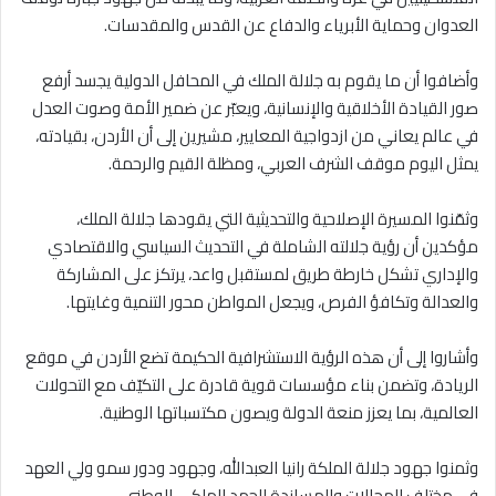
العدوان وحماية الأبرياء والدفاع عن القدس والمقدسات.
وأضافوا أن ما يقوم به جلالة الملك في المحافل الدولية يجسد أرفع
صور القيادة الأخلاقية والإنسانية، ويعبّر عن ضمير الأمة وصوت العدل
في عالم يعاني من ازدواجية المعايير، مشيرين إلى أن الأردن، بقيادته،
يمثل اليوم موقف الشرف العربي، ومظلة القيم والرحمة.
وثمّنوا المسيرة الإصلاحية والتحديثية التي يقودها جلالة الملك،
مؤكدين أن رؤية جلالته الشاملة في التحديث السياسي والاقتصادي
والإداري تشكل خارطة طريق لمستقبل واعد، يرتكز على المشاركة
والعدالة وتكافؤ الفرص، ويجعل المواطن محور التنمية وغايتها.
وأشاروا إلى أن هذه الرؤية الاستشرافية الحكيمة تضع الأردن في موقع
الريادة، وتضمن بناء مؤسسات قوية قادرة على التكيّف مع التحولات
العالمية، بما يعزز منعة الدولة ويصون مكتسباتها الوطنية.
وثمنوا جهود جلالة الملكة رانيا العبدالله، وجهود ودور سمو ولي العهد
في مختلف المجالات والمساندة للجهد الملكي الوطني.