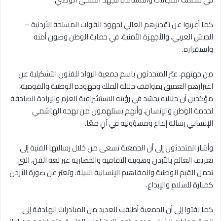
كما أعربوا عن تقديرهم العالي لجهود القوات المسلحة الأردنية –
الجيش العربي، والأجهزة الأمنية، في حماية الوطن وصون أمنه
واستقراره.
من جهتهم، عبّر المتحدثون باسم جمعية الرواد للفنون التشكيلية عن
اعتزازهم العميق بمواقف جلالة الملك وجهوده الوطنية والقومية،
مؤكدين أن جلالته يجسّد في رؤيته الاستشرافية العزم والإرادة الصادقة
لخدمة الوطن والإنسان، وأنهم يستلهمون من نهجه الهاشمي
الإنساني رسالة إبداع ومسؤولية في آنٍ معًا.
وأشار المتحدثون إلى أن الجمعية تسعى من خلال رسالتها الفنية إلى
تعريف العالم بالأردن وهويته الثقافية والحضارية عبر لغة الفن، التي
تحمل القيم الوطنية والمفاهيم الإنسانية النبيلة، وتعبّر عن صورة الأردن
كمنارة للسلام والإبداع.
كما لفتوا إلى أن الجمعية أطلقت العديد من المبادرات الهادفة إلى