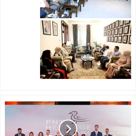
ا
ل
ب
ن
ك