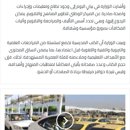
وأشارت الوزارة في بيانٍ اليوم إلى وجود نظامٍ وتعليمات وإجراءات
واضحة صادرة عن المركز الوطني لتطوير المناهج والتقويم، يمكن
الرجوع إليها، وهي تحدد أسس التأليف والمراجعة والتقويم وآليات
المكافآت بصورةٍ مؤسسية وشفافة.
وبينت الوزارة أن الكتب المدرسية تخضع لسلسلة من المراجعات العلمية
والتربوية والفنية واللغوية قبل اعتمادها، بما يضمن اتساق المحتوى
مع الأهداف التعليمية وملاءمته للفئة العمرية المستهدفة. لذلك، فإن
حجم الكتاب وعدد صفحاته يأتيان انعكاسًا لمتطلبات المنهاج وأهدافه،
وليس نتيجة حوافز مرتبطة بزيادة الصفحات أو الحشو.
ت
ع
د
ي
ل
ا