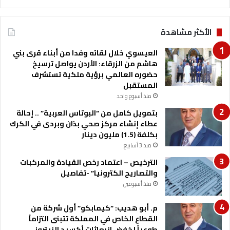
و
ي
ب
ة
الأكثر مشاهدة
ا
ل
العيسوي خلال لقائه وفدا من أبناء قرى بني
ص
هاشم من الزرقاء: الأردن يواصل ترسيخ
غ
حضوره العالمي برؤية ملكية تستشرف
ي
المستقبل
ر
ة
منذ أسبوع واحد
بتمويل كامل من “البوتاس العربية” .. إحالة
عطاء إنشاء مركز صحي بذان وبردى في الكرك
بكلفة (1.5) مليون دينار
منذ 3 أسابيع
الترخيص – اعتماد رخص القيادة والمركبات
والتصاريح الكترونيا” -تفاصيل
منذ أسبوعين
م. أبو هديب: “كيمابكو” أول شركة من
القطاع الخاص في المملكة تتبنى التزاماً
طوعياً لخفض انبعاثات أكسيد النيتروز