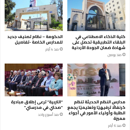
ن
و
ي
ز
ة
ي
ل
ر
س
ا
ي
ل
كلية الذكاء الاصطناعي في
الحكومة – نظام تصنيف جديد
ا
ن
البلقاء التطبيقية تحصل على
للمدارس الخاصة -تفاصيل
ر
ق
شهادة ضمان الجودة الأردنية
منذ 4 أيام
ا
ل
منذ يومين
ت
ا
ا
ل
ل
أ
ر
س
ك
ب
و
ق
ب
ع
ا
ي
مدارس النظم الحديثة تنظم
“التربية” ترعى إطلاق مبادرة
ل
س
كرنفالًا ترفيهيًا وتعليميًا يجمع
“صحتي في مدرستي”
ع
ى
الطلبة وأولياء الأمور في أجواء
منذ أسبوع واحد
م
مميزة
أ
و
ي
منذ 6 أيام
م