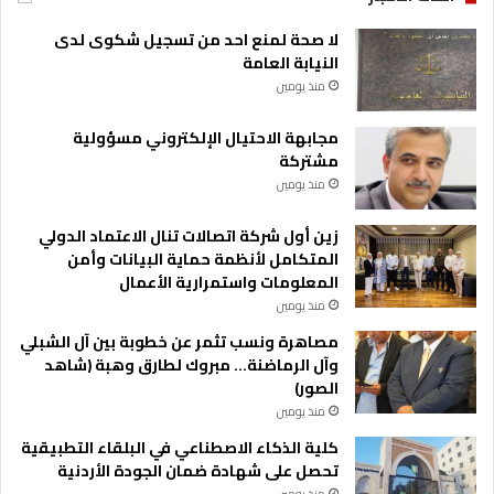
ي
ة
لا صحة لمنع احد من تسجيل شكوى لدى
النيابة العامة
منذ يومين
مجابهة الاحتيال الإلكتروني مسؤولية
مشتركة
منذ يومين
زين أول شركة اتصالات تنال الاعتماد الدولي
المتكامل لأنظمة حماية البيانات وأمن
المعلومات واستمرارية الأعمال
منذ يومين
مصاهرة ونسب تثمر عن خطوبة بين آل الشبلي
وآل الرماضنة… مبروك لطارق وهبة (شاهد
الصور)
منذ يومين
كلية الذكاء الاصطناعي في البلقاء التطبيقية
تحصل على شهادة ضمان الجودة الأردنية