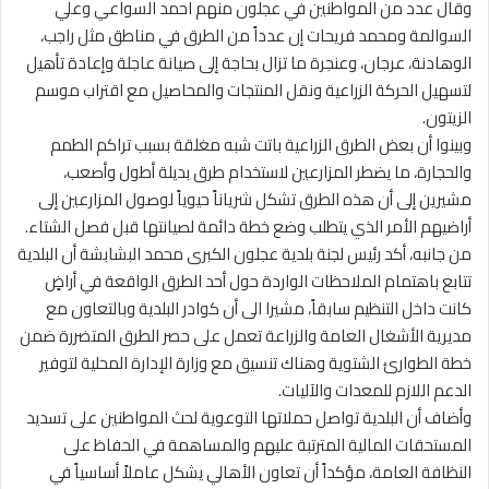
وقال عدد من المواطنين في عجلون منهم احمد السواعي وعلي
السوالمة ومحمد فريحات إن عدداً من الطرق في مناطق مثل راجب،
الوهادنة، عرجان، وعنجرة ما تزال بحاجة إلى صيانة عاجلة وإعادة تأهيل
لتسهيل الحركة الزراعية ونقل المنتجات والمحاصيل مع اقتراب موسم
الزيتون.
وبينوا أن بعض الطرق الزراعية باتت شبه مغلقة بسبب تراكم الطمم
والحجارة، ما يضطر المزارعين لاستخدام طرق بديلة أطول وأصعب،
مشيرين إلى أن هذه الطرق تشكل شرياناً حيوياً لوصول المزارعين إلى
أراضيهم الأمر الذي يتطلب وضع خطة دائمة لصيانتها قبل فصل الشتاء.
من جانبه، أكد رئيس لجنة بلدية عجلون الكبرى محمد البشابشة أن البلدية
تتابع باهتمام الملاحظات الواردة حول أحد الطرق الواقعة في أراضٍ
كانت داخل التنظيم سابقاً، مشيرا الى أن كوادر البلدية وبالتعاون مع
مديرية الأشغال العامة والزراعة تعمل على حصر الطرق المتضررة ضمن
خطة الطوارئ الشتوية وهناك تنسيق مع وزارة الإدارة المحلية لتوفير
الدعم اللازم للمعدات والآليات.
وأضاف أن البلدية تواصل حملاتها التوعوية لحث المواطنين على تسديد
المستحقات المالية المترتبة عليهم والمساهمة في الحفاظ على
النظافة العامة، مؤكداً أن تعاون الأهالي يشكل عاملاً أساسياً في