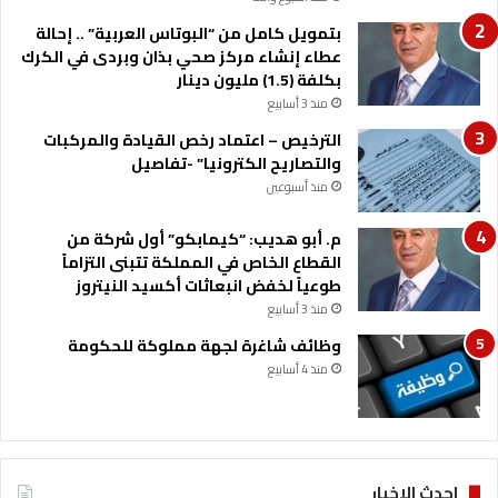
ت
بتمويل كامل من “البوتاس العربية” .. إحالة
س
عطاء إنشاء مركز صحي بذان وبردى في الكرك
"
بكلفة (1.5) مليون دينار
ل
منذ 3 أسابيع
ك
الترخيص – اعتماد رخص القيادة والمركبات
ر
والتصاريح الكترونيا” -تفاصيل
ة
ا
منذ أسبوعين
ل
ق
م. أبو هديب: “كيمابكو” أول شركة من
د
القطاع الخاص في المملكة تتبنى التزاماً
م
طوعياً لخفض انبعاثات أكسيد النيتروز
ا
منذ 3 أسابيع
ل
وظائف شاغرة لجهة مملوكة للحكومة
إ
منذ 4 أسابيع
ل
ك
ت
ر
و
ن
احدث الاخبار