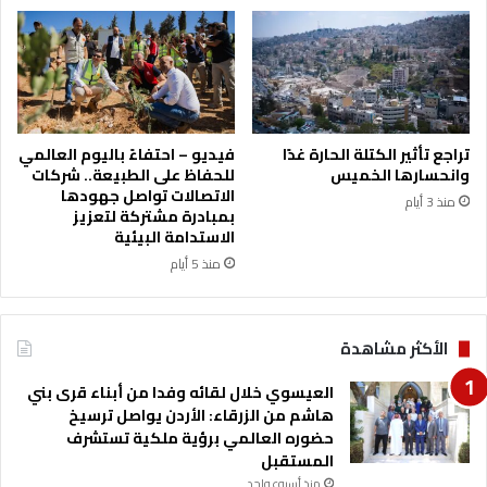
ا
و
ل
ن
ت
ز
ج
ي
س
ة
ي
ف
ر
ي
تراجع تأثير الكتلة الحارة غدًا
فيديو – احتفاءً باليوم العالمي
د
ب
وانحسارها الخميس
للحفاظ على الطبيعة.. شركات
و
ط
الاتصالات تواصل جهودها
منذ 3 أيام
ن
و
بمبادرة مشتركة لتعزيز
ت
ل
الاستدامة البيئية
م
ة
منذ 5 أيام
د
"
ي
ز
د
ي
الأكثر مشاهدة
ن
إ
العيسوي خلال لقائه وفدا من أبناء قرى بني
ي
هاشم من الزرقاء: الأردن يواصل ترسيخ
س
حضوره العالمي برؤية ملكية تستشرف
ب
المستقبل
و
منذ أسبوع واحد
ر