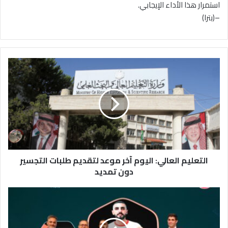
استمرار هذا الأداء الإيجابي.
–(بترا)
ا
ل
ت
ع
ل
ي
م
ا
ل
التعليم العالي: اليوم آخر موعد لتقديم طلبات التجسير
ع
ا
دون تمديد
ل
ي
ا
:
ل
ا
د
ل
ر