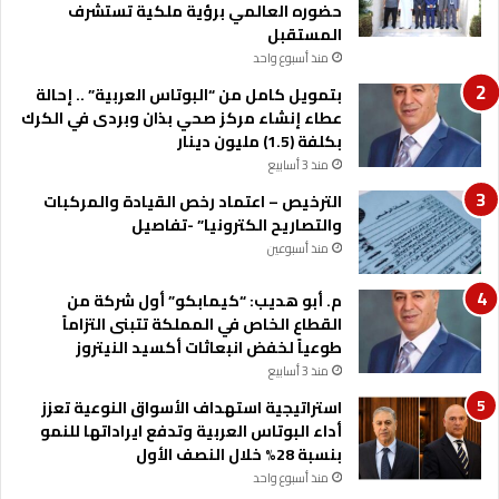
ا
حضوره العالمي برؤية ملكية تستشرف
ل
المستقبل
أ
منذ أسبوع واحد
ط
بتمويل كامل من “البوتاس العربية” .. إحالة
ف
عطاء إنشاء مركز صحي بذان وبردى في الكرك
ا
بكلفة (1.5) مليون دينار
ل
منذ 3 أسابيع
و
ب
الترخيص – اعتماد رخص القيادة والمركبات
ر
والتصاريح الكترونيا” -تفاصيل
و
منذ أسبوعين
م
ي
م. أبو هديب: “كيمابكو” أول شركة من
ن
القطاع الخاص في المملكة تتبنى التزاماً
ع
طوعياً لخفض انبعاثات أكسيد النيتروز
م
منذ 3 أسابيع
ا
ن
استراتيجية استهداف الأسواق النوعية تعزز
2
أداء البوتاس العربية وتدفع ايراداتها للنمو
0
بنسبة 28% خلال النصف الأول
2
منذ أسبوع واحد
5