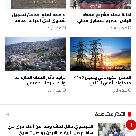
ب
ت
احالة عطاء مشروع محطة
لا صحة لمنع احد من تسجيل
ن
الباص السريع لمقاول محلي
شكوى لدى النيابة العامة
ظ
منذ 10 ساعات
منذ 3 أيام
ي
م
ف
ع
ا
ل
ي
ا
الحمل الكهربائي يسجل 4140
تراجع تأثير الكتلة الحارة غدًا
ت
ميجاواط أمس الاثنين
وانحسارها الخميس
م
منذ 4 أيام
منذ 4 أيام
ا
ر
ا
ث
الأكثر مشاهدة
و
ن
العيسوي خلال لقائه وفدا من أبناء قرى بني
ي
هاشم من الزرقاء: الأردن يواصل ترسيخ