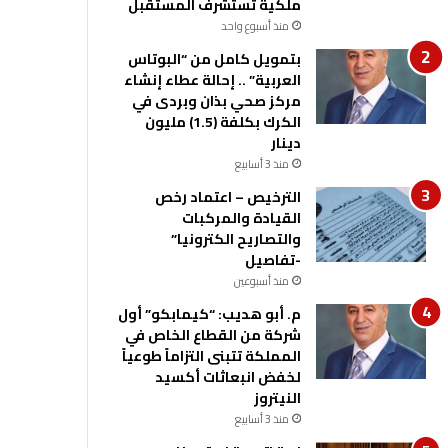
ملكية تستشرف المستقبل
منذ أسبوع واحد
بتمويل كامل من “البوتاس
العربية” .. إحالة عطاء إنشاء
مركز صحي بذان وبردى في
الكرك بكلفة (1.5) مليون
دينار
منذ 3 أسابيع
الترخيص – اعتماد رخص
القيادة والمركبات
والتصاريح الكترونيا”
-تفاصيل
منذ أسبوعين
م. أبو هديب: “كيمابكو” أول
شركة من القطاع الخاص في
المملكة تتبنى التزاماً طوعياً
لخفض انبعاثات أكسيد
النيتروز
منذ 3 أسابيع