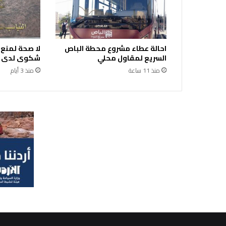
م
ن
ت
ج
احالة عطاء مشروع محطة الباص
لا صحة لمنع
ا
السريع لمقاول محلي
شكوى لدى ال
ت
ا
منذ 11 ساعة
منذ 3 أيام
ل
ر
ي
ف
ي
ة
ا
ل
ث
ا
ن
ي
ف
ي