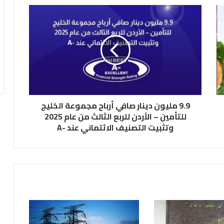
9
.
9
م
ل
ي
و
ن
د
9.9 مليون دينار صافي أرباح مجموعة الخليج
ي
ن
للتأمين – الأردن للربع الثالث من عام 2025
ا
وتثبيت التصنيف الائتماني عند -A
ر
ص
ا
ف
ي
أ
ر
ب
ا