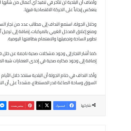
وأضاف أن البلدية لن تتأخر في تنفيذ أي أعمال من شأنها
ينعكس إيجاباً على الحركة الاقتصادية فيها.
وخلال الجولة، استمع النداف إلى مطالب عدد من تجار ال
ومنع إغلاق المدخل الغربي بالمركبات، إضافة إلى ترحيل 
تطوير الساحة وتجميلها والاهتمام بنظافتها اليومية.
كما أشار التجار إلى وجود مشكلات صحية ناجمة عن خلل
إضافة إلى وجود مكاره صحية في إحدى العمارات شبه ال
وأكد النداف في ختام الجولة أن البلدية ستتخذ خلال الأ
السوق وساحة الصاغة قدر المستطاع، مشدداً على أن الن
شاركها
فيسبوك
‫X
بينتيريست