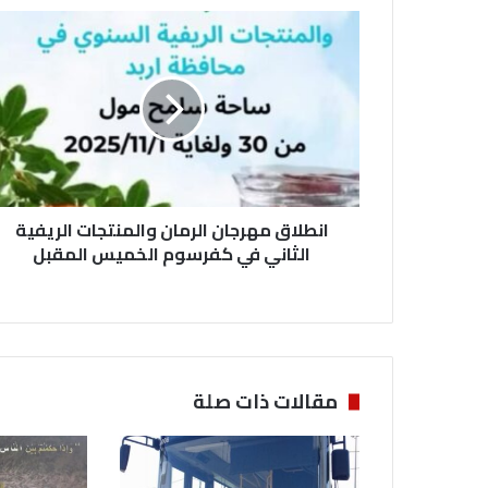
ا
ن
ط
ل
ا
ق
م
ه
ر
انطلاق مهرجان الرمان والمنتجات الريفية
ج
ا
الثاني في كفرسوم الخميس المقبل
ن
ا
ل
ر
م
ا
مقالات ذات صلة
ن
و
ا
ل