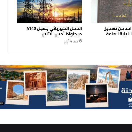
ح
م
ج
م
 احد من تسجيل
الحمل الكهربائي يسجل 4140
و
نيابة العامة
ميجاواط أمس الاثنين
ع
ة
منذ 4 أيام
ا
ل
خ
ل
ي
ج
ل
ل
ت
أ
م
ي
ن
–