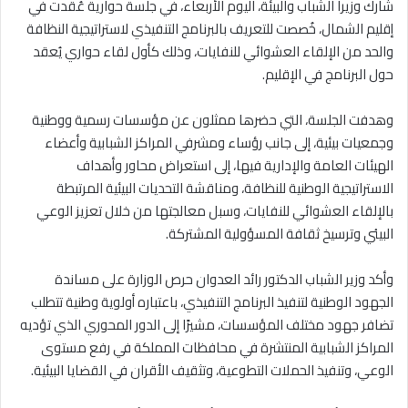
شارك وزيرا الشباب والبيئة، اليوم الأربعاء، في جلسة حوارية عُقدت في
إقليم الشمال، خُصصت للتعريف بالبرنامج التنفيذي لاستراتيجية النظافة
والحد من الإلقاء العشوائي للنفايات، وذلك كأول لقاء حواري يُعقد
حول البرنامج في الإقليم.
وهدفت الجلسة، التي حضرها ممثلون عن مؤسسات رسمية ووطنية
وجمعيات بيئية، إلى جانب رؤساء ومشرفي المراكز الشبابية وأعضاء
الهيئات العامة والإدارية فيها، إلى استعراض محاور وأهداف
الاستراتيجية الوطنية للنظافة، ومناقشة التحديات البيئية المرتبطة
بالإلقاء العشوائي للنفايات، وسبل معالجتها من خلال تعزيز الوعي
البيئي وترسيخ ثقافة المسؤولية المشتركة.
وأكد وزير الشباب الدكتور رائد العدوان حرص الوزارة على مساندة
الجهود الوطنية لتنفيذ البرنامج التنفيذي، باعتباره أولوية وطنية تتطلب
تضافر جهود مختلف المؤسسات، مشيرًا إلى الدور المحوري الذي تؤديه
المراكز الشبابية المنتشرة في محافظات المملكة في رفع مستوى
الوعي، وتنفيذ الحملات التطوعية، وتثقيف الأقران في القضايا البيئية.