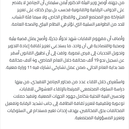
من جهته، أوضح وزير البيئة الدكتور أيمن سليمان أن البرنامج لا يقتصر
على الجوانب الرقابية والقانونية فحسب، بل يركز كذلك على تعزيز
الشراكة مع المجتمع المحلي والقطاع الخاص، ولا سيما فئة الشباب،
للحد من الظواهر السلبية التي تؤثر في النظام البيئي والصحة العامة.
وأضاف أن مفهوم النفايات شهد تحولًا جذريًا، وأصبح يمثل قضية بيئية
وصحية واقتصادية في آن واحد، ما يستدعي تعزيز ثقافة إعادة التدوير
وتحويل التحديات إلى فرص تنموية. ولفت إلى أن تطبيق القانون أسفر
عن تسجيل نحو 19 ألف مخالفة خلال العام الماضي، و4 آلاف مخالفة
منذ بداية العام الحالي، ضمن عمل تشاركي تشارك فيه 11 وزارة معنية.
واستُعرض خلال اللقاء عدد من محاور البرنامج التنفيذي، من بينها
دراسة السلوك المجتمعي المرتبط بالإلقاء العشوائي للنفايات،
وتحسين البنية التحتية بتكامل جهود الجهات المعنية، وتنفيذ حملات
توعوية وتثقيفية لتعزيز ثقافة النظافة، إلى جانب تشديد الرقابة وتفعيل
المخالفات بحق المخالفين، بهدف إحداث تغيير مستدام في السلوكيات
وتعزيز المسؤولية المجتمعية.