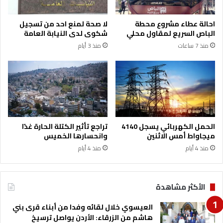
ت
ي
د
ا
احالة عطاء مشروع محطة
لا صحة لمنع احد من تسجيل
ر
ر
الباص السريع لمقاول محلي
شكوى لدى النيابة العامة
ي
2
منذ 7 ساعات
منذ 3 أيام
س
1
ي
ب
ة
ا
و
ل
ت
س
ع
و
ز
ق
ي
ا
الحمل الكهربائي يسجل 4140
تراجع تأثير الكتلة الحارة غدًا
ز
ل
ميجاواط أمس الاثنين
وانحسارها الخميس
ا
م
منذ 4 أيام
منذ 4 أيام
ل
ح
ت
ل
ح
ي
و
ة
الأكثر مشاهدة
ل
ا
العيسوي خلال لقائه وفدا من أبناء قرى بني
ل
هاشم من الزرقاء: الأردن يواصل ترسيخ