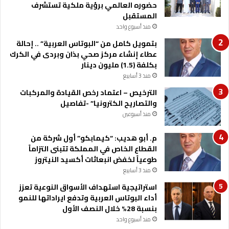
ر
حضوره العالمي برؤية ملكية تستشرف
ق
المستقبل
م
منذ أسبوع واحد
ي
بتمويل كامل من “البوتاس العربية” .. إحالة
عطاء إنشاء مركز صحي بذان وبردى في الكرك
بكلفة (1.5) مليون دينار
منذ 3 أسابيع
الترخيص – اعتماد رخص القيادة والمركبات
والتصاريح الكترونيا” -تفاصيل
منذ أسبوعين
م. أبو هديب: “كيمابكو” أول شركة من
القطاع الخاص في المملكة تتبنى التزاماً
طوعياً لخفض انبعاثات أكسيد النيتروز
منذ 3 أسابيع
استراتيجية استهداف الأسواق النوعية تعزز
أداء البوتاس العربية وتدفع ايراداتها للنمو
بنسبة 28% خلال النصف الأول
منذ أسبوع واحد