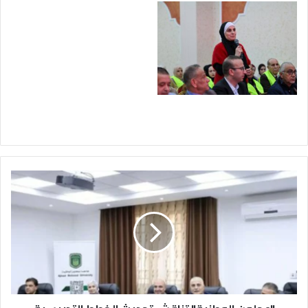
"
ع
ج
ل
و
ن
ا
ل
و
ط