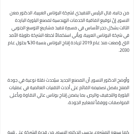
من جانبه، قال الرئيس التنفيذي لشركة البوتاس العربية، الدكتور معن
النسور، إنّ توقيع اتفاقية الخدمات الهندسية لمصنع البلورة الباردة
الثالث يشكل حجر الأساس في مسيرة تنفيذ مشاريع التوسع الجنوبي
في شركة البوتاس العربية، ويأتي استكمالاً لخطة الشركة طويلة الأمد
التي وُضعت منذ عام 2019 لزيادة إنتاج البوتاس بنسبة 30% بحلول عام
2030.
وأوضح الدكتور النسور، أن المصنع الجديد سيُحدث نقلة نوعية في جودة
المنتج بفضل تصميمه القائم على أحدث التقنيات العالمية في عمليات
البلورة والتجفيف والرص، بما يضمن إنتاج بوتاس عالي النقاوة وبأعلى
المواصفات ووفقاً لمعايير الجودة.
كما سيعزز المشروع، بحسب الدكتور النسور، من قدرة الشركة على تلبية