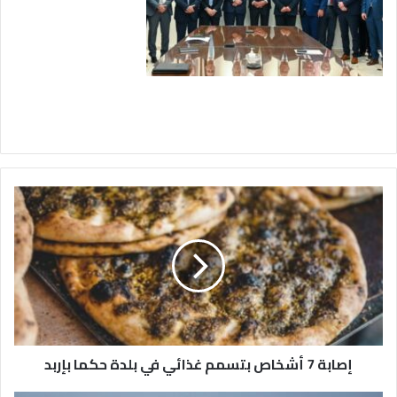
إ
ص
ا
ب
ة
7
أ
ش
خ
إصابة 7 أشخاص بتسمم غذائي في بلدة حكما بإربد
ا
ص