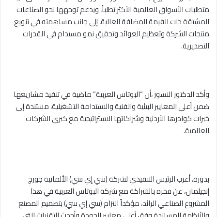
متطلبات الأسواق العالمية الأكثر تطلباً، ويدعم توجهها نحو الصناعات
المشتقة ذات القيمة المضافة العالية، إلى جانب مساهمته في تنويع
منتجات الشركة وتعظيم العوائد وتحقيق نمو مستدام في القدرات
التصديرية.
وأكد الدكتور النسور ،أن “البوتاس العربية” ماضية في تنفيذ مشاريعها
ضمن أعلى المعايير البيئية والفنية والاستدامة التشغيلية، مستندة إلى
خبرات كوادرها الأردنية وشراكاتها الاستراتيجية مع كبرى الشركات
العالمية.
بدوره، أعرب الرئيس التنفيذي لشركة (سي إي سي) الألمانية جورج
إنجيلمان، عن فخره بالشراكة مع شركة البوتاس العربية في هذا
المشروع الصناعي الرائد، مؤكداً التزام (سي إي سي) بتصميم المصنع
والأنظمة المساندة وفق أعلى معايير الجودة وأحدث التقنيات التي