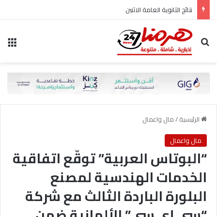
نتائج الثانوية العامة الاثنين
بحث عن
الق
الرئيسية
/
مال واعمال
مال واعمال
“البوتاس العربية” توقّع اتفاقية
الخدمات الهندسية لمصنع
البلورة الباردة الثالث مع شركة
“سي إي سي” الألمانية ضمن