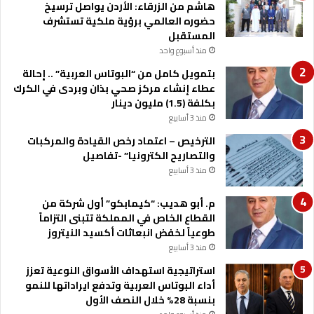
هاشم من الزرقاء: الأردن يواصل ترسيخ
م
حضوره العالمي برؤية ملكية تستشرف
خ
المستقبل
ا
منذ أسبوع واحد
ط
ر
بتمويل كامل من “البوتاس العربية” .. إحالة
و
عطاء إنشاء مركز صحي بذان وبردى في الكرك
ا
بكلفة (1.5) مليون دينار
ل
منذ 3 أسابيع
أ
الترخيص – اعتماد رخص القيادة والمركبات
ز
والتصاريح الكترونيا” -تفاصيل
م
ا
منذ 3 أسابيع
ت
م. أبو هديب: “كيمابكو” أول شركة من
القطاع الخاص في المملكة تتبنى التزاماً
طوعياً لخفض انبعاثات أكسيد النيتروز
منذ 3 أسابيع
استراتيجية استهداف الأسواق النوعية تعزز
أداء البوتاس العربية وتدفع ايراداتها للنمو
بنسبة 28% خلال النصف الأول