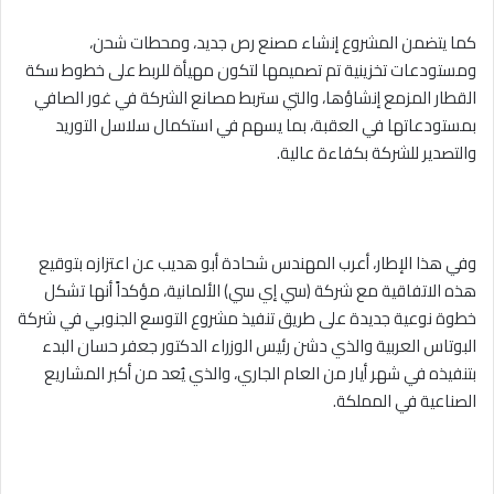
كما يتضمن المشروع إنشاء مصنع رص جديد، ومحطات شحن،
ومستودعات تخزينية تم تصميمها لتكون مهيأة للربط على خطوط سكة
القطار المزمع إنشاؤها، والتي ستربط مصانع الشركة في غور الصافي
بمستودعاتها في العقبة، بما يسهم في استكمال سلاسل التوريد
والتصدير للشركة بكفاءة عالية.
وفي هذا الإطار، أعرب المهندس شحادة أبو هديب عن اعتزازه بتوقيع
هذه الاتفاقية مع شركة (سي إي سي) الألمانية، مؤكداً أنها تشكل
خطوة نوعية جديدة على طريق تنفيذ مشروع التوسع الجنوبي في شركة
البوتاس العربية والذي دشن رئيس الوزراء الدكتور جعفر حسان البدء
بتنفيذه في شهر أيار من العام الجاري، والذي يُعد من أكبر المشاريع
الصناعية في المملكة.