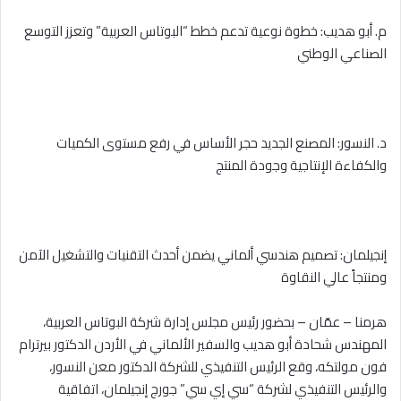
م. أبو هديب: خطوة نوعية تدعم خطط “البوتاس العربية” وتعزز التوسع
الصناعي الوطني
د. النسور: المصنع الجديد حجر الأساس في رفع مستوى الكميات
والكفاءة الإنتاجية وجودة المنتج
إنجيلمان: تصميم هندسي ألماني يضمن أحدث التقنيات والتشغيل الآمن
ومنتجاً عالي النقاوة
هرمنا – عمّان – بحضور رئيس مجلس إدارة شركة البوتاس العربية،
المهندس شحادة أبو هديب والسفير الألماني في الأردن الدكتور بيرترام
فون مولتكه، وقع الرئيس التنفيذي للشركة الدكتور معن النسور،
والرئيس التنفيذي لشركة “سي إي سي” جورج إنجيلمان، اتفاقية