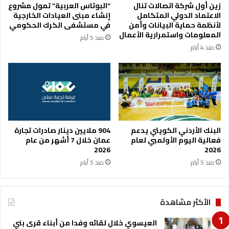
زين أول شركة اتصالات تنال
“البوتاس العربية” تمول مشروع
ر
ب
الاعتماد الدولي المتكامل
إنشاء مبنى العيادات الخارجية
ب
و
لأنظمة حماية البيانات وأمن
في مستشفى الكرك الحكومي
د
ت
المعلومات واستمرارية الأعمال
منذ 5 أيام
ع
منذ 4 أيام
ز
ي
ز
د
و
ر
ه
م
البنك الأردني الكويتي يدعم
904 ملايين دينار صادرات تجارة
ف
فعالية اليوم الأولمبي لعام
عمان خلال 7 أشهر من عام
ي
2026
2026
إ
منذ 5 أيام
منذ 5 أيام
د
ا
ر
الأكثر مشاهدة
ة
ا
العيسوي خلال لقائه وفدا من أبناء قرى بني
ل