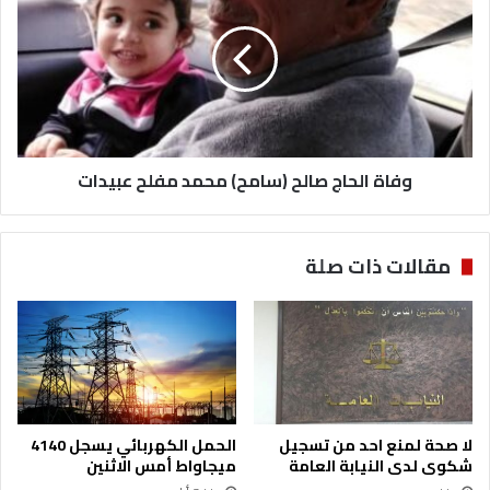
ر
ا
ب
ة
ي
ا
ة
ل
ت
ح
ن
ا
ع
ج
ى
وفاة الحاج صالح (سامح) محمد مفلح عبيدات
ص
م
ا
د
ل
ي
ح
مقالات ذات صلة
ر
(
ه
س
ا
ا
ا
م
ل
ح
ع
)
ا
م
م
ح
لا صحة لمنع احد من تسجيل
الحمل الكهربائي يسجل 4140
ا
م
شكوى لدى النيابة العامة
ميجاواط أمس الاثنين
ل
د