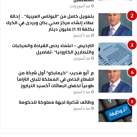
س
منذ أسبوع واحد
ع
بتمويل كامل من “البوتاس العربية” .. إحالة
د
عطاء إنشاء مركز صحي بذان وبردى في الكرك
و
بكلفة (1.5) مليون دينار
ن
منذ 3 أسابيع
الترخيص – اعتماد رخص القيادة والمركبات
والتصاريح الكترونيا” -تفاصيل
منذ أسبوعين
م. أبو هديب: “كيمابكو” أول شركة من
القطاع الخاص في المملكة تتبنى التزاماً
طوعياً لخفض انبعاثات أكسيد النيتروز
منذ 3 أسابيع
وظائف شاغرة لجهة مملوكة للحكومة
منذ 4 أسابيع