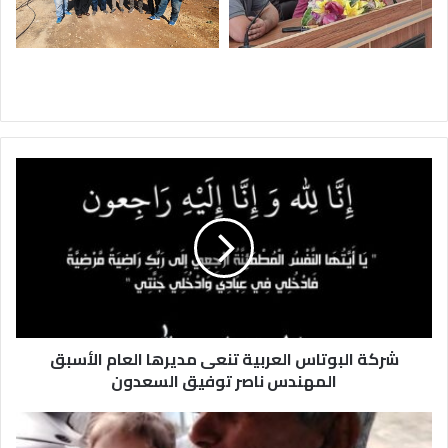
ش
ر
ك
ة
ا
ل
ب
و
ت
شركة البوتاس العربية تنعى مديرها العام الأسبق
ا
س
المهندس ناصر توفيق السعدون
ا
ل
و
ع
ف