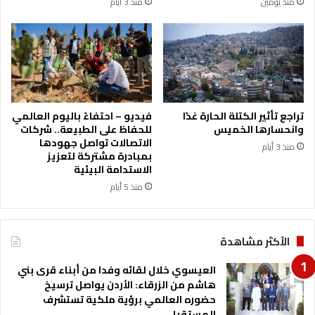
منذ يومين
منذ 3 أيام
أ
م
س
ف
ب
ل
ق
ح
ا
ع
ل
ب
م
ي
ه
د
تراجع تأثير الكتلة الحارة غدًا
فيديو – احتفاءً باليوم العالمي
ن
ا
وانحسارها الخميس
للحفاظ على الطبيعة.. شركات
د
ت
الاتصالات تواصل جهودها
منذ 3 أيام
س
بمبادرة مشتركة لتعزيز
ن
الاستدامة البيئية
ا
منذ 5 أيام
ص
ر
ت
الأكثر مشاهدة
و
ف
العيسوي خلال لقائه وفدا من أبناء قرى بني
ي
هاشم من الزرقاء: الأردن يواصل ترسيخ
ق
حضوره العالمي برؤية ملكية تستشرف
ا
المستقبل
ل