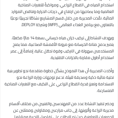
استخدام المياه في القطاع الزراعي، ومواكبةً للتغيرات المناخية
العالمية وما يصاحبها من ارتفاع في درجات الحرارة وتناقص الموارد
المائية، نفّذت المديرية من خلال قسم المشاريع نشاطًا تجريبيًا نوعيًا
بالتعاون مع برنامج الغذاء العالمي (WFP) وشركة DEPLOY.
ويهدف النشاط إلى تركيب خزان مياه خرساني بسعة 14 مترًا مكعبًا،
يتميز بدمج متانة الخرسانة مع مرونة الأقمشة الصناعية، مما يمنح
المستخدمين سهولة في التركيب وقوة تحمّل عالية، إضافةً إلى عمر
استخدام أطول مقارنة بالخزانات التقليدية.
وأكدت المديرية أن هذا النموذج يشكّل خطوة متقدمة نحو تطوير بنية
تحتية مائية ذكية وصديقة للبيئة، تدعم توجهات وزارة الزراعة نحو
الاستدامة وتعزز قدرة القطاع الزراعي على التكيف مع التغيرات المناخية
المتسارعة.
وحضر تنفيذ النشاط عدد من المهندسين والفنيين من مختلف أقسام
مديرية الزراعة وألويتها، إلى جانب مزارعين ومقاولين وممثلين عن
الجمعيات التعاونية، حيث تم الاطلاع على تفاصيل التجربة ومزاياها