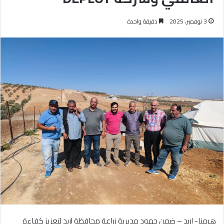
3 نوفمبر، 2025
دقيقة واحدة
هرمنا- إربد – ضمن جهود مديرية زراعة محافظة إربد لتعزيز كفاءة