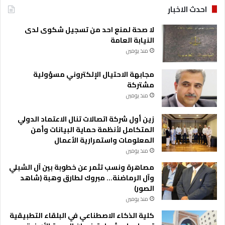
احدث الاخبار
لا صحة لمنع احد من تسجيل شكوى لدى
النيابة العامة
منذ يومين
مجابهة الاحتيال الإلكتروني مسؤولية
مشتركة
منذ يومين
زين أول شركة اتصالات تنال الاعتماد الدولي
المتكامل لأنظمة حماية البيانات وأمن
المعلومات واستمرارية الأعمال
منذ يومين
مصاهرة ونسب تثمر عن خطوبة بين آل الشبلي
وآل الرماضنة… مبروك لطارق وهبة (شاهد
الصور)
منذ يومين
كلية الذكاء الاصطناعي في البلقاء التطبيقية