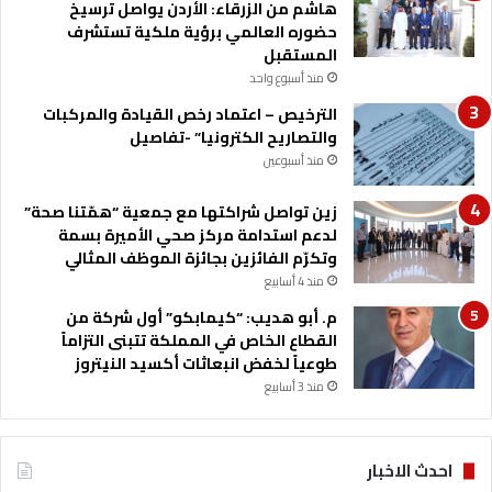
هاشم من الزرقاء: الأردن يواصل ترسيخ
ب
حضوره العالمي برؤية ملكية تستشرف
ح
المستقبل
ص
منذ أسبوع واحد
و
الترخيص – اعتماد رخص القيادة والمركبات
ل
والتصاريح الكترونيا” -تفاصيل
ه
ع
منذ أسبوعين
ل
ى
زين تواصل شراكتها مع جمعية “همّتنا صحة”
ا
لدعم استدامة مركز صحي الأميرة بسمة
ل
وتكرّم الفائزين بجائزة الموظف المثالي
د
منذ 4 أسابيع
ك
م. أبو هديب: “كيمابكو” أول شركة من
ت
القطاع الخاص في المملكة تتبنى التزاماً
و
طوعياً لخفض انبعاثات أكسيد النيتروز
ر
منذ 3 أسابيع
ا
ه
ف
ي
احدث الاخبار
إ