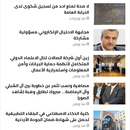
د
لا صحة لمنع احد من تسجيل شكوى لدى
ا
النيابة العامة
ر
منذ يوم واحد
ة
ا
مجابهة الاحتيال الإلكتروني مسؤولية
ل
مشتركة
أ
منذ يومين
ع
م
زين أول شركة اتصالات تنال الاعتماد الدولي
ا
المتكامل لأنظمة حماية البيانات وأمن
ل
المعلومات واستمرارية الأعمال
منذ يومين
مصاهرة ونسب تثمر عن خطوبة بين آل الشبلي
وآل الرماضنة… مبروك لطارق وهبة (شاهد
الصور)
منذ يومين
كلية الذكاء الاصطناعي في البلقاء التطبيقية
تحصل على شهادة ضمان الجودة الأردنية
منذ يومين