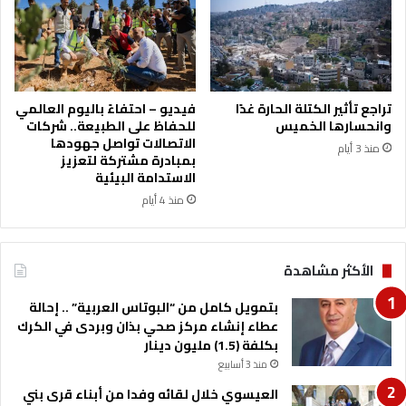
ه
ت
ه
ن
ئ
ا
تراجع تأثير الكتلة الحارة غدًا
فيديو – احتفاءً باليوم العالمي
ل
وانحسارها الخميس
للحفاظ على الطبيعة.. شركات
د
الاتصالات تواصل جهودها
منذ 3 أيام
ك
بمبادرة مشتركة لتعزيز
ت
الاستدامة البيئية
و
منذ 4 أيام
ر
ع
ل
الأكثر مشاهدة
ا
ء
بتمويل كامل من “البوتاس العربية” .. إحالة
ا
عطاء إنشاء مركز صحي بذان وبردى في الكرك
ل
بكلفة (1.5) مليون دينار
ع
منذ 3 أسابيع
م
ر
العيسوي خلال لقائه وفدا من أبناء قرى بني
ي