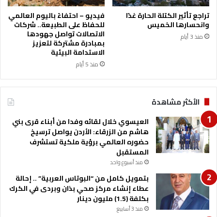
مّ
ع
ا
ا
تراجع تأثير الكتلة الحارة غدًا
فيديو – احتفاءً باليوم العالمي
ن
ص
وانحسارها الخميس
للحفاظ على الطبيعة.. شركات
م
الاتصالات تواصل جهودها
منذ 3 أيام
ة
بمبادرة مشتركة لتعزيز
الاستدامة البيئية
منذ 5 أيام
الأكثر مشاهدة
العيسوي خلال لقائه وفدا من أبناء قرى بني
هاشم من الزرقاء: الأردن يواصل ترسيخ
حضوره العالمي برؤية ملكية تستشرف
المستقبل
منذ أسبوع واحد
بتمويل كامل من “البوتاس العربية” .. إحالة
عطاء إنشاء مركز صحي بذان وبردى في الكرك
بكلفة (1.5) مليون دينار
منذ 3 أسابيع