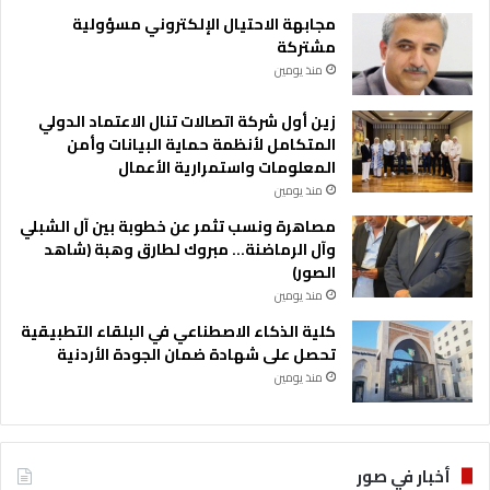
مجابهة الاحتيال الإلكتروني مسؤولية
مشتركة
منذ يومين
زين أول شركة اتصالات تنال الاعتماد الدولي
المتكامل لأنظمة حماية البيانات وأمن
المعلومات واستمرارية الأعمال
منذ يومين
مصاهرة ونسب تثمر عن خطوبة بين آل الشبلي
وآل الرماضنة… مبروك لطارق وهبة (شاهد
الصور)
منذ يومين
كلية الذكاء الاصطناعي في البلقاء التطبيقية
تحصل على شهادة ضمان الجودة الأردنية
منذ يومين
أخبار في صور