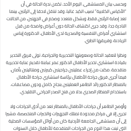
وبحسب بيان المستشفى، اليوم الأحد، تكمن ندرة الحالة في أن
“الأكياس الكلابية” تصيب الكبد غالبا، وقد تنتقل لاحقا إلى الرئتين، بينما
تعد إصابة الرئتين فقط، وبشكل متعدد وضخم في الجهتين، من الحالات
النادرة جدا، وقد جرى اكتشاف الحالة دون أعراض واضحة من قبل
استشاري أمراض التنفسية والصدرية لدى الأطفال، الدكتورة إيناس
الزيادنة، وفريقها الطبي.
ونظرا لتعقيد الحالة وصعوبتها التخديرية والجراحية، تولى فريق التخدير
بقيادة استشاري تخدير الأطفال الدكتور عمر عبابنة تقديم عناية تخديرية
متقدمة، مكنت من إجراء عمليتين جراحيتين كبيرتين ومتتاليتين بأمان،
فيما أجرى فريق جراحة الأطفال برئاسة استشاري جراحة الأطفال
بالمنظار الدكتور رائد الطاهر العمليتين بنجاح كامل ودون مضاعفات،
باستخدام المنظار الصدري بدلا من فتح الصدر الجراحي التقليدي.
وأوضح الطاهر أن جراحات الأطفال بالمنظار تعد من أدق الجراحات ولا
تجرى إلا في مراكز محدودة تمتلك التجهيزات والخبرات المتخصصة، مشيرا
إلى أن مستشفى الجامعة الأردنية كان من أوائل المؤسسات المحلية
التي تبنت هذا النوع من الجراحات المتقدمة للأطفال خلال السنوات