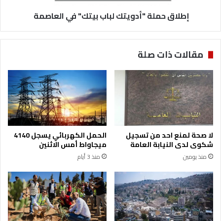
ج
ة
ل
إطلاق حملة "أدويتك لباب بيتك" في العاصمة
"
ل
أ
ت
د
أ
و
مقالات ذات صلة
م
ي
ي
ت
ن
ك
–
ل
ا
ب
ل
ا
أ
ب
ر
ب
لا صحة لمنع احد من تسجيل
الحمل الكهربائي يسجل 4140
د
ي
شكوى لدى النيابة العامة
ميجاواط أمس الاثنين
ن
ت
منذ يومين
منذ 3 أيام
ف
ك
ي
"
ج
ف
ب
ي
ل
ا
ع
ل