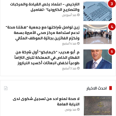
الترخيص – اعتماد رخص القيادة والمركبات
والتصاريح الكترونيا” -تفاصيل
منذ أسبوعين
زين تواصل شراكتها مع جمعية “همّتنا صحة”
لدعم استدامة مركز صحي الأميرة بسمة
وتكرّم الفائزين بجائزة الموظف المثالي
منذ 4 أسابيع
م. أبو هديب: “كيمابكو” أول شركة من
القطاع الخاص في المملكة تتبنى التزاماً
طوعياً لخفض انبعاثات أكسيد النيتروز
منذ 3 أسابيع
احدث الاخبار
لا صحة لمنع احد من تسجيل شكوى لدى
النيابة العامة
منذ يومين